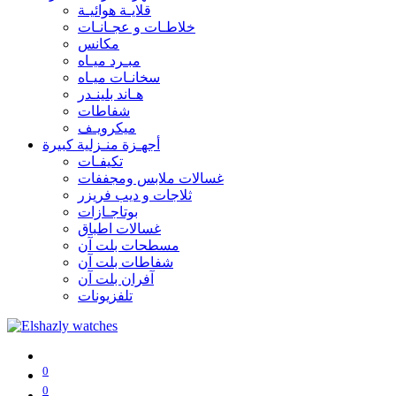
قلايـة هوائيـة
خلاطـات و عجـانـات
مكانس
مبـرد ميـاه
سخانـات ميـاه
هـاند بلينـدر
شفاطات
ميكرويـف
أجهـزة منـزلية كبيرة
تكيفـات
غسالات ملابس ومجففات
ثلاجات و ديب فريزر
بوتاجـازات
غسالات اطباق
مسطحات بلت آن
شفاطات بلت آن
آفران بلت آن
تلفزيونات
0
0