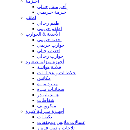
أحـزمة
أحـزمـة رجـالي
أحـزمة حـريمـي
اطقم
اطقم رجالي
اطقم حريمي
الأحذية & الجوارب
احذيه حريمي
جوارب حريمي
احذيه رجالي
جوارب رجالي
أجهزة منزلية صغيرة
قلايـة هوائيـة
خلاطـات و عجـانـات
مكانس
مبـرد ميـاه
سخانـات ميـاه
هـاند بلينـدر
شفاطات
ميكرويـف
أجهـزة منـزلية كبيرة
تكيفـات
غسالات ملابس ومجففات
ثلاجات و ديب فريزر