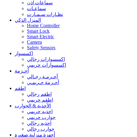
سماعات اذن
سماعـات
نظـارات سـمـارت
المنزل الذكي
Home Controller
Smart Lock
Smart Electric
Camera
Safety Sensors
اكسسوار
اكسسوارات رجالي
اكسسوارات حريمي
أحـزمة
أحـزمـة رجـالي
أحـزمة حـريمـي
اطقم
اطقم رجالي
اطقم حريمي
الأحذية & الجوارب
احذيه حريمي
جوارب حريمي
احذيه رجالي
جوارب رجالي
أجهزة منزلية صغيرة