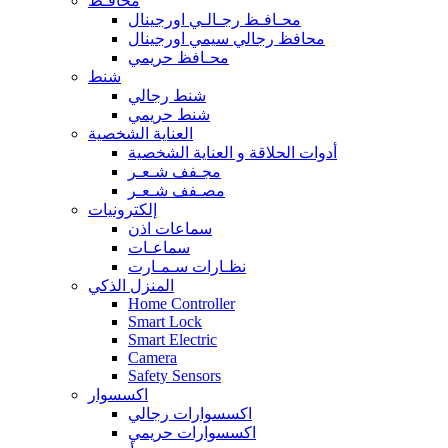
محافـظ
محـافـظ رجـالـي اورجينال
محافظ رجالي سيمي اورجينال
محـافظ حريمي
شنط
شنط رجالي
شنط حريمي
العناية الشخصية
أدوات الحلاقة و العناية الشخصية
مجـفف شـعـر
مصـفف شـعـر
إلكترونيات
سماعات اذن
سماعـات
نظـارات سـمـارت
المنزل الذكي
Home Controller
Smart Lock
Smart Electric
Camera
Safety Sensors
اكسسوار
اكسسوارات رجالي
اكسسوارات حريمي