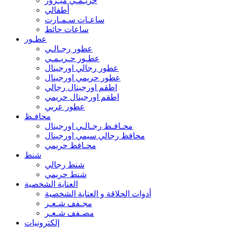
حريـمـي ميـرور
أطفالي
ساعـات سـمـارت
ساعات حائط
عطـور
عطور رجـالـي
عطـور حـريـمـي
عطور رجالي اورجينال
عطور حريمي اورجينال
اطقم اورجينال رجالي
اطقم اورجينال حريمي
عطور عربي
محافـظ
محـافـظ رجـالـي اورجينال
محافظ رجالي سيمي اورجينال
محـافظ حريمي
شنط
شنط رجالي
شنط حريمي
العناية الشخصية
أدوات الحلاقة و العناية الشخصية
مجـفف شـعـر
مصـفف شـعـر
إلكترونيات