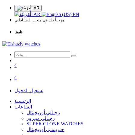
AR
AR
EN
مرحباً بـك في متجـر الـشـاذلـي
تابعنا
0
0
تسجيل الدخول
الرئيسية
الساعات
رجـالي أوريجينال
رجـالي ميـرور
SUPER CLONE WATCHES
حـريـمـي أوريجينال