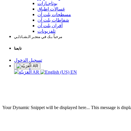
بوتاجـازات
غسالات اطباق
مسطحات بلت آن
شفاطات بلت آن
آفران بلت آن
تلفزيونات
مرحباً بـك في متجـر الـشـاذلـي
تابعنا
تسجيل الدخول
AR
AR
EN
Your Dynamic Snippet will be displayed here... This message is displa