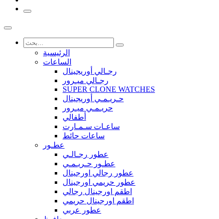
الرئيسية
الساعات
رجـالي أوريجينال
رجـالي ميـرور
SUPER CLONE WATCHES
حـريـمـي أوريجينال
حريـمـي ميـرور
أطفالي
ساعـات سـمـارت
ساعات حائط
عطـور
عطور رجـالـي
عطـور حـريـمـي
عطور رجالي اورجينال
عطور حريمي اورجينال
اطقم اورجينال رجالي
اطقم اورجينال حريمي
عطور عربي