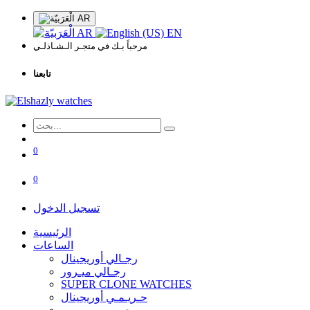
AR
AR
EN
مرحباً بـك في متجـر الـشـاذلـي
تابعنا
0
0
تسجيل الدخول
الرئيسية
الساعات
رجـالي أوريجينال
رجـالي ميـرور
SUPER CLONE WATCHES
حـريـمـي أوريجينال