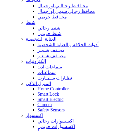
محافـظ
محـافـظ رجـالـي اورجينال
محافظ رجالي سيمي اورجينال
محـافظ حريمي
شنط
شنط رجالي
شنط حريمي
العناية الشخصية
أدوات الحلاقة و العناية الشخصية
مجـفف شـعـر
مصـفف شـعـر
إلكترونيات
سماعات اذن
سماعـات
نظـارات سـمـارت
المنزل الذكي
Home Controller
Smart Lock
Smart Electric
Camera
Safety Sensors
اكسسوار
اكسسوارات رجالي
اكسسوارات حريمي