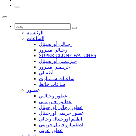
الرئيسية
الساعات
رجـالي أوريجينال
رجـالي ميـرور
SUPER CLONE WATCHES
حـريـمـي أوريجينال
حريـمـي ميـرور
أطفالي
ساعـات سـمـارت
ساعات حائط
عطـور
عطور رجـالـي
عطـور حـريـمـي
عطور رجالي اورجينال
عطور حريمي اورجينال
اطقم اورجينال رجالي
اطقم اورجينال حريمي
عطور عربي