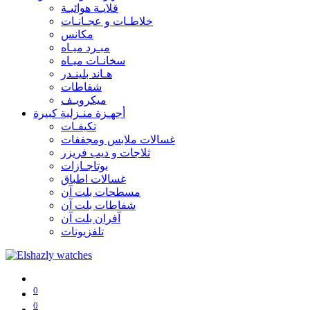
قلايـة هوائيـة
خلاطـات و عجـانـات
مكانس
مبـرد ميـاه
سخانـات ميـاه
هـاند بلينـدر
شفاطات
ميكرويـف
أجهـزة منـزلية كبيرة
تكيفـات
غسالات ملابس ومجففات
ثلاجات و ديب فريزر
بوتاجـازات
غسالات اطباق
مسطحات بلت آن
شفاطات بلت آن
آفران بلت آن
تلفزيونات
0
0