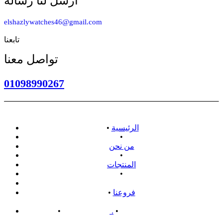
أرسل لنا رسالة
elshazlywatches46@gmail.com
تابعنا
تواصل معنا
01098990267
الرئيسية
•
•
من نحن
•
المنتجات
•
سياسة الاسترداد
فروعنا
•
سياسة الخصوصية
•
.
سياسة الشحن
•