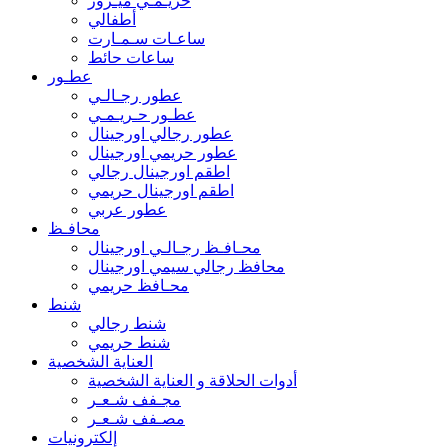
حريـمـي ميـرور
أطفالي
ساعـات سـمـارت
ساعات حائط
عطـور
عطور رجـالـي
عطـور حـريـمـي
عطور رجالي اورجينال
عطور حريمي اورجينال
اطقم اورجينال رجالي
اطقم اورجينال حريمي
عطور عربي
محافـظ
محـافـظ رجـالـي اورجينال
محافظ رجالي سيمي اورجينال
محـافظ حريمي
شنط
شنط رجالي
شنط حريمي
العناية الشخصية
أدوات الحلاقة و العناية الشخصية
مجـفف شـعـر
مصـفف شـعـر
إلكترونيات