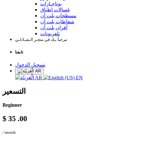
بوتاجـازات
غسالات اطباق
مسطحات بلت آن
شفاطات بلت آن
آفران بلت آن
تلفزيونات
مرحباً بـك في متجـر الـشـاذلـي
تابعنا
تسجيل الدخول
AR
AR
EN
التسعير
Beginner
$
35
.00
/ month