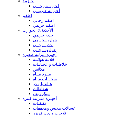
أحـزمة
أحـزمـة رجـالي
أحـزمة حـريمـي
اطقم
اطقم رجالي
اطقم حريمي
الأحذية & الجوارب
احذيه حريمي
جوارب حريمي
احذيه رجالي
جوارب رجالي
أجهزة منزلية صغيرة
قلايـة هوائيـة
خلاطـات و عجـانـات
مكانس
مبـرد ميـاه
سخانـات ميـاه
هـاند بلينـدر
شفاطات
ميكرويـف
أجهـزة منـزلية كبيرة
تكيفـات
غسالات ملابس ومجففات
ثلاجات و ديب فريزر