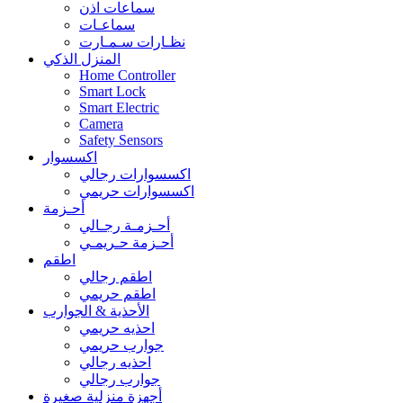
سماعات اذن
سماعـات
نظـارات سـمـارت
المنزل الذكي
Home Controller
Smart Lock
Smart Electric
Camera
Safety Sensors
اكسسوار
اكسسوارات رجالي
اكسسوارات حريمي
أحـزمة
أحـزمـة رجـالي
أحـزمة حـريمـي
اطقم
اطقم رجالي
اطقم حريمي
الأحذية & الجوارب
احذيه حريمي
جوارب حريمي
احذيه رجالي
جوارب رجالي
أجهزة منزلية صغيرة