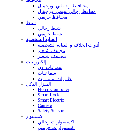
محافـظ
محـافـظ رجـالـي اورجينال
محافظ رجالي سيمي اورجينال
محـافظ حريمي
شنط
شنط رجالي
شنط حريمي
العناية الشخصية
أدوات الحلاقة و العناية الشخصية
مجـفف شـعـر
مصـفف شـعـر
إلكترونيات
سماعات اذن
سماعـات
نظـارات سـمـارت
المنزل الذكي
Home Controller
Smart Lock
Smart Electric
Camera
Safety Sensors
اكسسوار
اكسسوارات رجالي
اكسسوارات حريمي