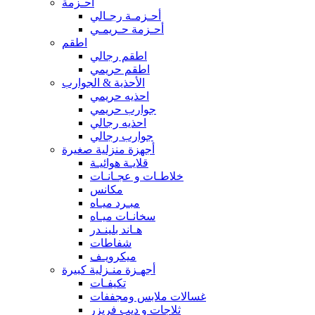
أحـزمة
أحـزمـة رجـالي
أحـزمة حـريمـي
اطقم
اطقم رجالي
اطقم حريمي
الأحذية & الجوارب
احذيه حريمي
جوارب حريمي
احذيه رجالي
جوارب رجالي
أجهزة منزلية صغيرة
قلايـة هوائيـة
خلاطـات و عجـانـات
مكانس
مبـرد ميـاه
سخانـات ميـاه
هـاند بلينـدر
شفاطات
ميكرويـف
أجهـزة منـزلية كبيرة
تكيفـات
غسالات ملابس ومجففات
ثلاجات و ديب فريزر