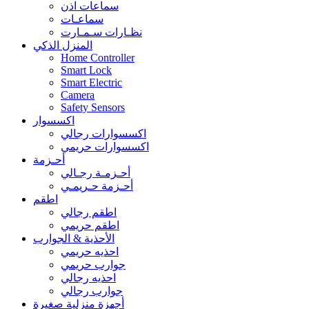
سماعات اذن
سماعـات
نظـارات سـمـارت
المنزل الذكي
Home Controller
Smart Lock
Smart Electric
Camera
Safety Sensors
اكسسوار
اكسسوارات رجالي
اكسسوارات حريمي
أحـزمة
أحـزمـة رجـالي
أحـزمة حـريمـي
اطقم
اطقم رجالي
اطقم حريمي
الأحذية & الجوارب
احذيه حريمي
جوارب حريمي
احذيه رجالي
جوارب رجالي
أجهزة منزلية صغيرة