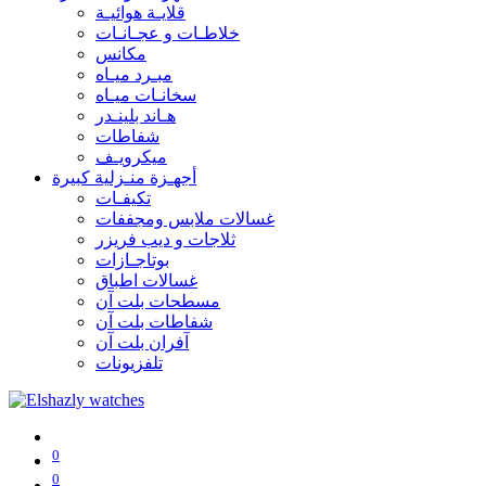
قلايـة هوائيـة
خلاطـات و عجـانـات
مكانس
مبـرد ميـاه
سخانـات ميـاه
هـاند بلينـدر
شفاطات
ميكرويـف
أجهـزة منـزلية كبيرة
تكيفـات
غسالات ملابس ومجففات
ثلاجات و ديب فريزر
بوتاجـازات
غسالات اطباق
مسطحات بلت آن
شفاطات بلت آن
آفران بلت آن
تلفزيونات
0
0