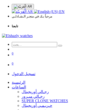
AR
AR
EN
مرحباً بـك في متجـر الـشـاذلـي
تابعنا
0
0
تسجيل الدخول
الرئيسية
الساعات
رجـالي أوريجينال
رجـالي ميـرور
SUPER CLONE WATCHES
حـريـمـي أوريجينال