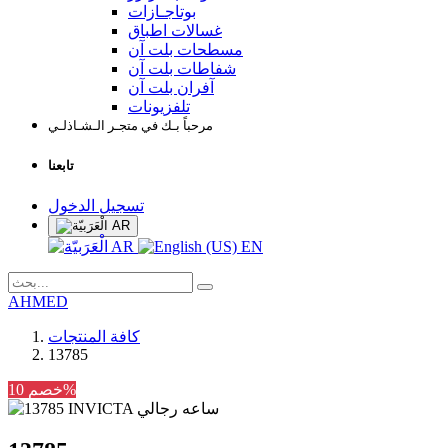
بوتاجـازات
غسالات اطباق
مسطحات بلت آن
شفاطات بلت آن
آفران بلت آن
تلفزيونات
مرحباً بـك في متجـر الـشـاذلـي
تابعنا
تسجيل الدخول
AR
AR
EN
AHMED
كافة المنتجات
13785
خصم 10%