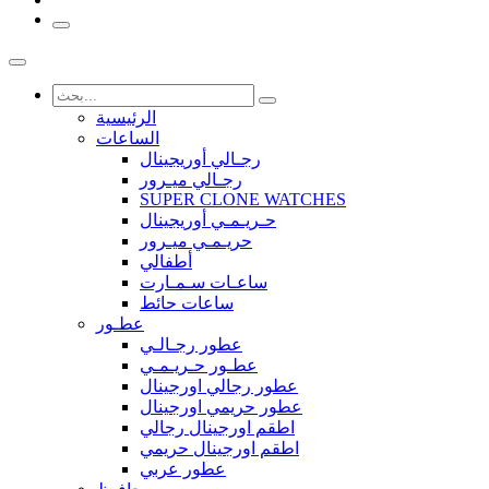
الرئيسية
الساعات
رجـالي أوريجينال
رجـالي ميـرور
SUPER CLONE WATCHES
حـريـمـي أوريجينال
حريـمـي ميـرور
أطفالي
ساعـات سـمـارت
ساعات حائط
عطـور
عطور رجـالـي
عطـور حـريـمـي
عطور رجالي اورجينال
عطور حريمي اورجينال
اطقم اورجينال رجالي
اطقم اورجينال حريمي
عطور عربي