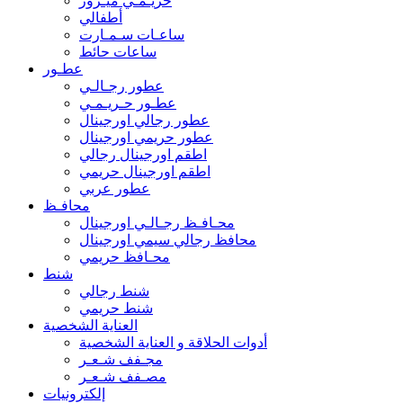
حريـمـي ميـرور
أطفالي
ساعـات سـمـارت
ساعات حائط
عطـور
عطور رجـالـي
عطـور حـريـمـي
عطور رجالي اورجينال
عطور حريمي اورجينال
اطقم اورجينال رجالي
اطقم اورجينال حريمي
عطور عربي
محافـظ
محـافـظ رجـالـي اورجينال
محافظ رجالي سيمي اورجينال
محـافظ حريمي
شنط
شنط رجالي
شنط حريمي
العناية الشخصية
أدوات الحلاقة و العناية الشخصية
مجـفف شـعـر
مصـفف شـعـر
إلكترونيات