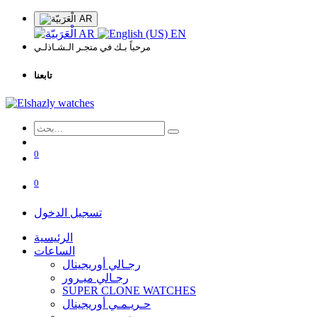
AR
AR
EN
مرحباً بـك في متجـر الـشـاذلـي
تابعنا
0
0
تسجيل الدخول
الرئيسية
الساعات
رجـالي أوريجينال
رجـالي ميـرور
SUPER CLONE WATCHES
حـريـمـي أوريجينال