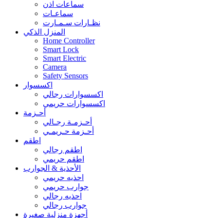
سماعات اذن
سماعـات
نظـارات سـمـارت
المنزل الذكي
Home Controller
Smart Lock
Smart Electric
Camera
Safety Sensors
اكسسوار
اكسسوارات رجالي
اكسسوارات حريمي
أحـزمة
أحـزمـة رجـالي
أحـزمة حـريمـي
اطقم
اطقم رجالي
اطقم حريمي
الأحذية & الجوارب
احذيه حريمي
جوارب حريمي
احذيه رجالي
جوارب رجالي
أجهزة منزلية صغيرة