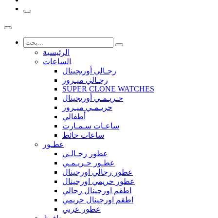
الرئيسية
الساعات
رجـالي أوريجينال
رجـالي ميـرور
SUPER CLONE WATCHES
حـريـمـي أوريجينال
حريـمـي ميـرور
أطفالي
ساعـات سـمـارت
ساعات حائط
عطـور
عطور رجـالـي
عطـور حـريـمـي
عطور رجالي اورجينال
عطور حريمي اورجينال
اطقم اورجينال رجالي
اطقم اورجينال حريمي
عطور عربي