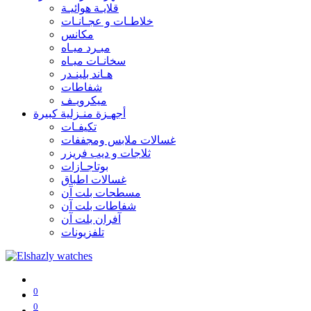
قلايـة هوائيـة
خلاطـات و عجـانـات
مكانس
مبـرد ميـاه
سخانـات ميـاه
هـاند بلينـدر
شفاطات
ميكرويـف
أجهـزة منـزلية كبيرة
تكيفـات
غسالات ملابس ومجففات
ثلاجات و ديب فريزر
بوتاجـازات
غسالات اطباق
مسطحات بلت آن
شفاطات بلت آن
آفران بلت آن
تلفزيونات
0
0