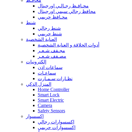
محافـظ
محـافـظ رجـالـي اورجينال
محافظ رجالي سيمي اورجينال
محـافظ حريمي
شنط
شنط رجالي
شنط حريمي
العناية الشخصية
أدوات الحلاقة و العناية الشخصية
مجـفف شـعـر
مصـفف شـعـر
إلكترونيات
سماعات اذن
سماعـات
نظـارات سـمـارت
المنزل الذكي
Home Controller
Smart Lock
Smart Electric
Camera
Safety Sensors
اكسسوار
اكسسوارات رجالي
اكسسوارات حريمي