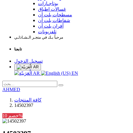
بوتاجـازات
غسالات اطباق
مسطحات بلت آن
شفاطات بلت آن
آفران بلت آن
تلفزيونات
مرحباً بـك في متجـر الـشـاذلـي
تابعنا
تسجيل الدخول
AR
AR
EN
AHMED
كافة المنتجات
14502397
خصم 10%