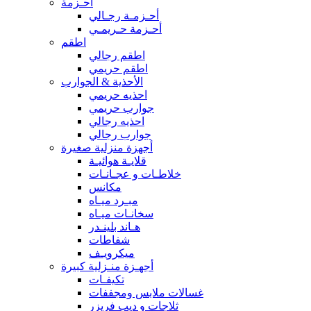
أحـزمة
أحـزمـة رجـالي
أحـزمة حـريمـي
اطقم
اطقم رجالي
اطقم حريمي
الأحذية & الجوارب
احذيه حريمي
جوارب حريمي
احذيه رجالي
جوارب رجالي
أجهزة منزلية صغيرة
قلايـة هوائيـة
خلاطـات و عجـانـات
مكانس
مبـرد ميـاه
سخانـات ميـاه
هـاند بلينـدر
شفاطات
ميكرويـف
أجهـزة منـزلية كبيرة
تكيفـات
غسالات ملابس ومجففات
ثلاجات و ديب فريزر