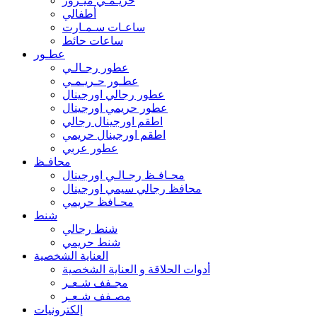
حريـمـي ميـرور
أطفالي
ساعـات سـمـارت
ساعات حائط
عطـور
عطور رجـالـي
عطـور حـريـمـي
عطور رجالي اورجينال
عطور حريمي اورجينال
اطقم اورجينال رجالي
اطقم اورجينال حريمي
عطور عربي
محافـظ
محـافـظ رجـالـي اورجينال
محافظ رجالي سيمي اورجينال
محـافظ حريمي
شنط
شنط رجالي
شنط حريمي
العناية الشخصية
أدوات الحلاقة و العناية الشخصية
مجـفف شـعـر
مصـفف شـعـر
إلكترونيات