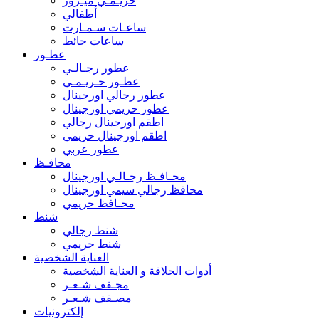
حريـمـي ميـرور
أطفالي
ساعـات سـمـارت
ساعات حائط
عطـور
عطور رجـالـي
عطـور حـريـمـي
عطور رجالي اورجينال
عطور حريمي اورجينال
اطقم اورجينال رجالي
اطقم اورجينال حريمي
عطور عربي
محافـظ
محـافـظ رجـالـي اورجينال
محافظ رجالي سيمي اورجينال
محـافظ حريمي
شنط
شنط رجالي
شنط حريمي
العناية الشخصية
أدوات الحلاقة و العناية الشخصية
مجـفف شـعـر
مصـفف شـعـر
إلكترونيات