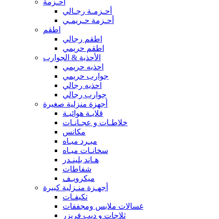
أحـزمة
أحـزمـة رجـالي
أحـزمة حـريمـي
اطقم
اطقم رجالي
اطقم حريمي
الأحذية & الجوارب
احذيه حريمي
جوارب حريمي
احذيه رجالي
جوارب رجالي
أجهزة منزلية صغيرة
قلايـة هوائيـة
خلاطـات و عجـانـات
مكانس
مبـرد ميـاه
سخانـات ميـاه
هـاند بلينـدر
شفاطات
ميكرويـف
أجهـزة منـزلية كبيرة
تكيفـات
غسالات ملابس ومجففات
ثلاجات و ديب فريزر