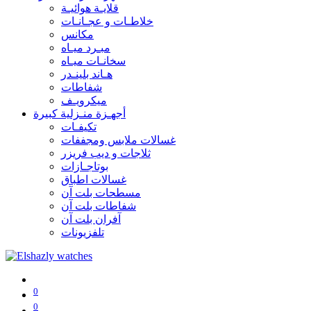
قلايـة هوائيـة
خلاطـات و عجـانـات
مكانس
مبـرد ميـاه
سخانـات ميـاه
هـاند بلينـدر
شفاطات
ميكرويـف
أجهـزة منـزلية كبيرة
تكيفـات
غسالات ملابس ومجففات
ثلاجات و ديب فريزر
بوتاجـازات
غسالات اطباق
مسطحات بلت آن
شفاطات بلت آن
آفران بلت آن
تلفزيونات
0
0