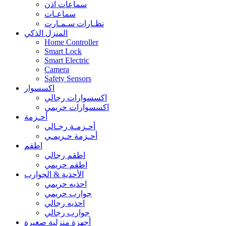
سماعات اذن
سماعـات
نظـارات سـمـارت
المنزل الذكي
Home Controller
Smart Lock
Smart Electric
Camera
Safety Sensors
اكسسوار
اكسسوارات رجالي
اكسسوارات حريمي
أحـزمة
أحـزمـة رجـالي
أحـزمة حـريمـي
اطقم
اطقم رجالي
اطقم حريمي
الأحذية & الجوارب
احذيه حريمي
جوارب حريمي
احذيه رجالي
جوارب رجالي
أجهزة منزلية صغيرة