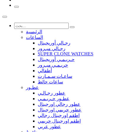
الرئيسية
الساعات
رجـالي أوريجينال
رجـالي ميـرور
SUPER CLONE WATCHES
حـريـمـي أوريجينال
حريـمـي ميـرور
أطفالي
ساعـات سـمـارت
ساعات حائط
عطـور
عطور رجـالـي
عطـور حـريـمـي
عطور رجالي اورجينال
عطور حريمي اورجينال
اطقم اورجينال رجالي
اطقم اورجينال حريمي
عطور عربي