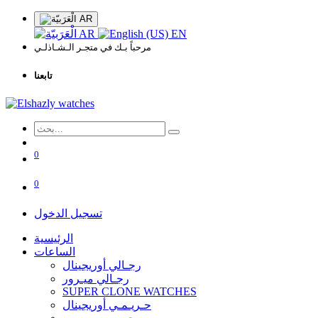
AR
AR
EN
مرحباً بـك في متجـر الـشـاذلـي
تابعنا
0
0
تسجيل الدخول
الرئيسية
الساعات
رجـالي أوريجينال
رجـالي ميـرور
SUPER CLONE WATCHES
حـريـمـي أوريجينال