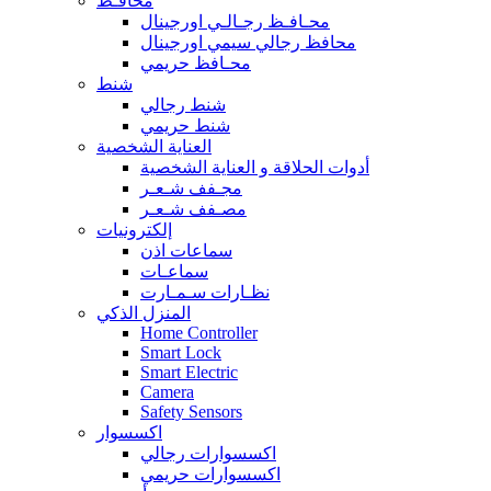
محافـظ
محـافـظ رجـالـي اورجينال
محافظ رجالي سيمي اورجينال
محـافظ حريمي
شنط
شنط رجالي
شنط حريمي
العناية الشخصية
أدوات الحلاقة و العناية الشخصية
مجـفف شـعـر
مصـفف شـعـر
إلكترونيات
سماعات اذن
سماعـات
نظـارات سـمـارت
المنزل الذكي
Home Controller
Smart Lock
Smart Electric
Camera
Safety Sensors
اكسسوار
اكسسوارات رجالي
اكسسوارات حريمي