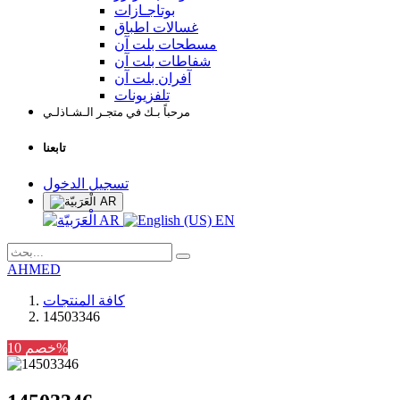
بوتاجـازات
غسالات اطباق
مسطحات بلت آن
شفاطات بلت آن
آفران بلت آن
تلفزيونات
مرحباً بـك في متجـر الـشـاذلـي
تابعنا
تسجيل الدخول
AR
AR
EN
AHMED
كافة المنتجات
14503346
خصم 10%