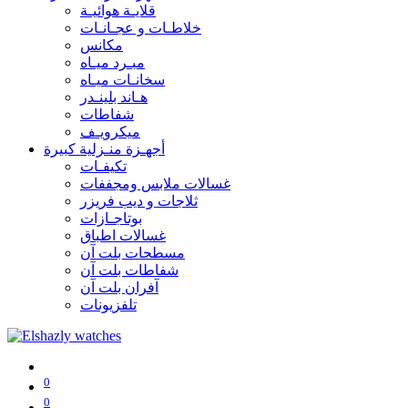
قلايـة هوائيـة
خلاطـات و عجـانـات
مكانس
مبـرد ميـاه
سخانـات ميـاه
هـاند بلينـدر
شفاطات
ميكرويـف
أجهـزة منـزلية كبيرة
تكيفـات
غسالات ملابس ومجففات
ثلاجات و ديب فريزر
بوتاجـازات
غسالات اطباق
مسطحات بلت آن
شفاطات بلت آن
آفران بلت آن
تلفزيونات
0
0