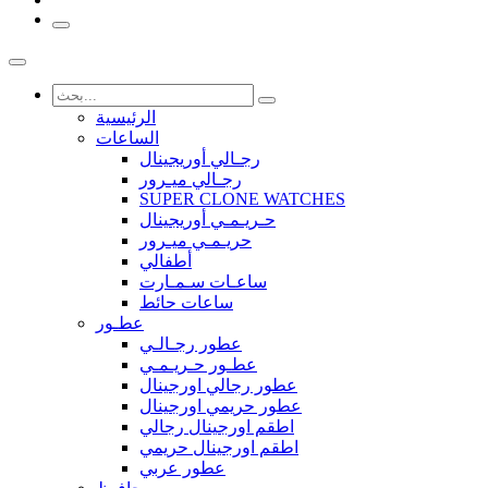
الرئيسية
الساعات
رجـالي أوريجينال
رجـالي ميـرور
SUPER CLONE WATCHES
حـريـمـي أوريجينال
حريـمـي ميـرور
أطفالي
ساعـات سـمـارت
ساعات حائط
عطـور
عطور رجـالـي
عطـور حـريـمـي
عطور رجالي اورجينال
عطور حريمي اورجينال
اطقم اورجينال رجالي
اطقم اورجينال حريمي
عطور عربي