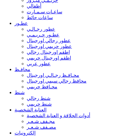
حريـمـي ميـرور
أطفالي
ساعـات سـمـارت
ساعات حائط
عطـور
عطور رجـالـي
عطـور حـريـمـي
عطور رجالي اورجينال
عطور حريمي اورجينال
اطقم اورجينال رجالي
اطقم اورجينال حريمي
عطور عربي
محافـظ
محـافـظ رجـالـي اورجينال
محافظ رجالي سيمي اورجينال
محـافظ حريمي
شنط
شنط رجالي
شنط حريمي
العناية الشخصية
أدوات الحلاقة و العناية الشخصية
مجـفف شـعـر
مصـفف شـعـر
إلكترونيات