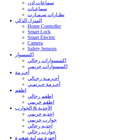
سماعات اذن
سماعـات
نظـارات سـمـارت
المنزل الذكي
Home Controller
Smart Lock
Smart Electric
Camera
Safety Sensors
اكسسوار
اكسسوارات رجالي
اكسسوارات حريمي
أحـزمة
أحـزمـة رجـالي
أحـزمة حـريمـي
اطقم
اطقم رجالي
اطقم حريمي
الأحذية & الجوارب
احذيه حريمي
جوارب حريمي
احذيه رجالي
جوارب رجالي
أجهزة منزلية صغيرة