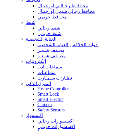
محافـظ
محـافـظ رجـالـي اورجينال
محافظ رجالي سيمي اورجينال
محـافظ حريمي
شنط
شنط رجالي
شنط حريمي
العناية الشخصية
أدوات الحلاقة و العناية الشخصية
مجـفف شـعـر
مصـفف شـعـر
إلكترونيات
سماعات اذن
سماعـات
نظـارات سـمـارت
المنزل الذكي
Home Controller
Smart Lock
Smart Electric
Camera
Safety Sensors
اكسسوار
اكسسوارات رجالي
اكسسوارات حريمي