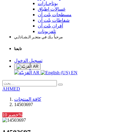
بوتاجـازات
غسالات اطباق
مسطحات بلت آن
شفاطات بلت آن
آفران بلت آن
تلفزيونات
مرحباً بـك في متجـر الـشـاذلـي
تابعنا
تسجيل الدخول
AR
AR
EN
AHMED
كافة المنتجات
14503697
خصم 10%