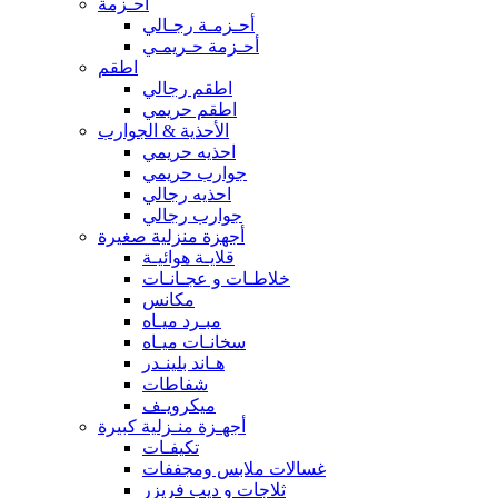
أحـزمة
أحـزمـة رجـالي
أحـزمة حـريمـي
اطقم
اطقم رجالي
اطقم حريمي
الأحذية & الجوارب
احذيه حريمي
جوارب حريمي
احذيه رجالي
جوارب رجالي
أجهزة منزلية صغيرة
قلايـة هوائيـة
خلاطـات و عجـانـات
مكانس
مبـرد ميـاه
سخانـات ميـاه
هـاند بلينـدر
شفاطات
ميكرويـف
أجهـزة منـزلية كبيرة
تكيفـات
غسالات ملابس ومجففات
ثلاجات و ديب فريزر