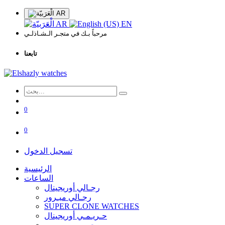
AR
AR
EN
مرحباً بـك في متجـر الـشـاذلـي
تابعنا
0
0
تسجيل الدخول
الرئيسية
الساعات
رجـالي أوريجينال
رجـالي ميـرور
SUPER CLONE WATCHES
حـريـمـي أوريجينال