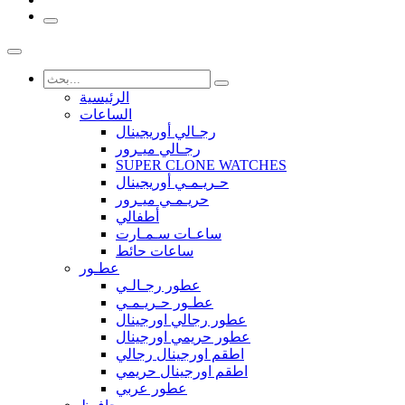
الرئيسية
الساعات
رجـالي أوريجينال
رجـالي ميـرور
SUPER CLONE WATCHES
حـريـمـي أوريجينال
حريـمـي ميـرور
أطفالي
ساعـات سـمـارت
ساعات حائط
عطـور
عطور رجـالـي
عطـور حـريـمـي
عطور رجالي اورجينال
عطور حريمي اورجينال
اطقم اورجينال رجالي
اطقم اورجينال حريمي
عطور عربي