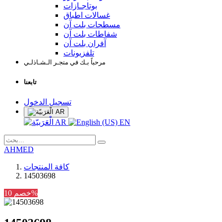
بوتاجـازات
غسالات اطباق
مسطحات بلت آن
شفاطات بلت آن
آفران بلت آن
تلفزيونات
مرحباً بـك في متجـر الـشـاذلـي
تابعنا
تسجيل الدخول
AR
AR
EN
AHMED
كافة المنتجات
14503698
خصم 10%