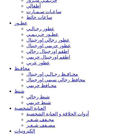
حريـمـي ميـرور
أطفالي
ساعـات سـمـارت
ساعات حائط
عطـور
عطور رجـالـي
عطـور حـريـمـي
عطور رجالي اورجينال
عطور حريمي اورجينال
اطقم اورجينال رجالي
اطقم اورجينال حريمي
عطور عربي
محافـظ
محـافـظ رجـالـي اورجينال
محافظ رجالي سيمي اورجينال
محـافظ حريمي
شنط
شنط رجالي
شنط حريمي
العناية الشخصية
أدوات الحلاقة و العناية الشخصية
مجـفف شـعـر
مصـفف شـعـر
إلكترونيات