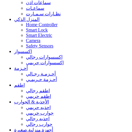
سماعات اذن
سماعـات
نظـارات سـمـارت
المنزل الذكي
Home Controller
Smart Lock
Smart Electric
Camera
Safety Sensors
اكسسوار
اكسسوارات رجالي
اكسسوارات حريمي
أحـزمة
أحـزمـة رجـالي
أحـزمة حـريمـي
اطقم
اطقم رجالي
اطقم حريمي
الأحذية & الجوارب
احذيه حريمي
جوارب حريمي
احذيه رجالي
جوارب رجالي
أجهزة منزلية صغيرة