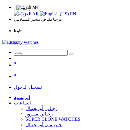
AR
AR
EN
مرحباً بـك في متجـر الـشـاذلـي
تابعنا
0
0
تسجيل الدخول
الرئيسية
الساعات
رجـالي أوريجينال
رجـالي ميـرور
SUPER CLONE WATCHES
حـريـمـي أوريجينال