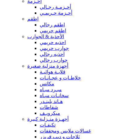
أحـزمة
أحـزمـة رجـالي
أحـزمة حـريمـي
اطقم
اطقم رجالي
اطقم حريمي
الأحذية & الجوارب
احذيه حريمي
جوارب حريمي
احذيه رجالي
جوارب رجالي
أجهزة منزلية صغيرة
قلايـة هوائيـة
خلاطـات و عجـانـات
مكانس
مبـرد ميـاه
سخانـات ميـاه
هـاند بلينـدر
شفاطات
ميكرويـف
أجهـزة منـزلية كبيرة
تكيفـات
غسالات ملابس ومجففات
ثلاجات و ديب فريزر