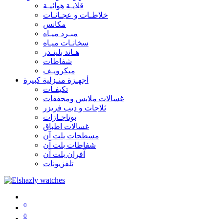
قلايـة هوائيـة
خلاطـات و عجـانـات
مكانس
مبـرد ميـاه
سخانـات ميـاه
هـاند بلينـدر
شفاطات
ميكرويـف
أجهـزة منـزلية كبيرة
تكيفـات
غسالات ملابس ومجففات
ثلاجات و ديب فريزر
بوتاجـازات
غسالات اطباق
مسطحات بلت آن
شفاطات بلت آن
آفران بلت آن
تلفزيونات
0
0