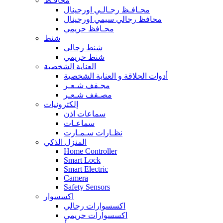
محافـظ
محـافـظ رجـالـي اورجينال
محافظ رجالي سيمي اورجينال
محـافظ حريمي
شنط
شنط رجالي
شنط حريمي
العناية الشخصية
أدوات الحلاقة و العناية الشخصية
مجـفف شـعـر
مصـفف شـعـر
إلكترونيات
سماعات اذن
سماعـات
نظـارات سـمـارت
المنزل الذكي
Home Controller
Smart Lock
Smart Electric
Camera
Safety Sensors
اكسسوار
اكسسوارات رجالي
اكسسوارات حريمي