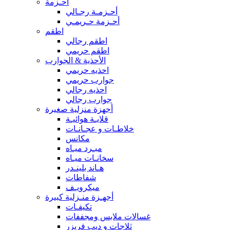
أحـزمة
أحـزمـة رجـالي
أحـزمة حـريمـي
اطقم
اطقم رجالي
اطقم حريمي
الأحذية & الجوارب
احذيه حريمي
جوارب حريمي
احذيه رجالي
جوارب رجالي
أجهزة منزلية صغيرة
قلايـة هوائيـة
خلاطـات و عجـانـات
مكانس
مبـرد ميـاه
سخانـات ميـاه
هـاند بلينـدر
شفاطات
ميكرويـف
أجهـزة منـزلية كبيرة
تكيفـات
غسالات ملابس ومجففات
ثلاجات و ديب فريزر