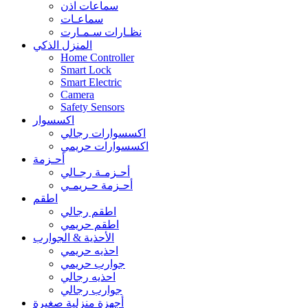
سماعات اذن
سماعـات
نظـارات سـمـارت
المنزل الذكي
Home Controller
Smart Lock
Smart Electric
Camera
Safety Sensors
اكسسوار
اكسسوارات رجالي
اكسسوارات حريمي
أحـزمة
أحـزمـة رجـالي
أحـزمة حـريمـي
اطقم
اطقم رجالي
اطقم حريمي
الأحذية & الجوارب
احذيه حريمي
جوارب حريمي
احذيه رجالي
جوارب رجالي
أجهزة منزلية صغيرة