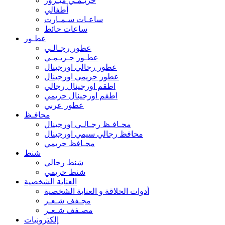
حريـمـي ميـرور
أطفالي
ساعـات سـمـارت
ساعات حائط
عطـور
عطور رجـالـي
عطـور حـريـمـي
عطور رجالي اورجينال
عطور حريمي اورجينال
اطقم اورجينال رجالي
اطقم اورجينال حريمي
عطور عربي
محافـظ
محـافـظ رجـالـي اورجينال
محافظ رجالي سيمي اورجينال
محـافظ حريمي
شنط
شنط رجالي
شنط حريمي
العناية الشخصية
أدوات الحلاقة و العناية الشخصية
مجـفف شـعـر
مصـفف شـعـر
إلكترونيات