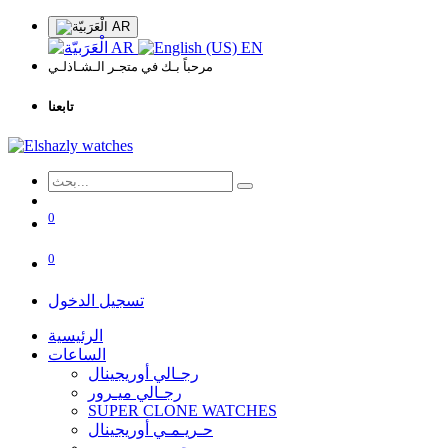
AR
AR
EN
مرحباً بـك في متجـر الـشـاذلـي
تابعنا
0
0
تسجيل الدخول
الرئيسية
الساعات
رجـالي أوريجينال
رجـالي ميـرور
SUPER CLONE WATCHES
حـريـمـي أوريجينال