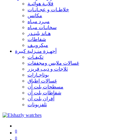
قلايـة هوائيـة
خلاطـات و عجـانـات
مكانس
مبـرد ميـاه
سخانـات ميـاه
هـاند بلينـدر
شفاطات
ميكرويـف
أجهـزة منـزلية كبيرة
تكيفـات
غسالات ملابس ومجففات
ثلاجات و ديب فريزر
بوتاجـازات
غسالات اطباق
مسطحات بلت آن
شفاطات بلت آن
آفران بلت آن
تلفزيونات
0
0