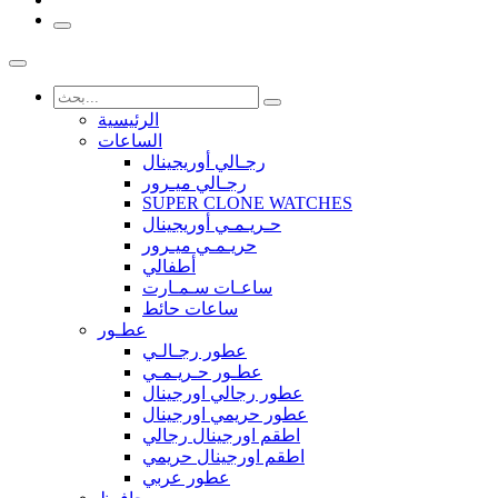
الرئيسية
الساعات
رجـالي أوريجينال
رجـالي ميـرور
SUPER CLONE WATCHES
حـريـمـي أوريجينال
حريـمـي ميـرور
أطفالي
ساعـات سـمـارت
ساعات حائط
عطـور
عطور رجـالـي
عطـور حـريـمـي
عطور رجالي اورجينال
عطور حريمي اورجينال
اطقم اورجينال رجالي
اطقم اورجينال حريمي
عطور عربي