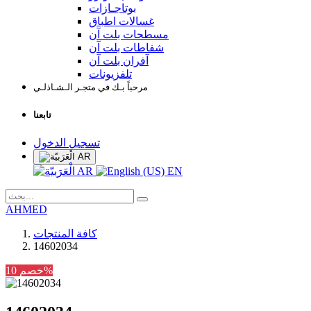
بوتاجـازات
غسالات اطباق
مسطحات بلت آن
شفاطات بلت آن
آفران بلت آن
تلفزيونات
مرحباً بـك في متجـر الـشـاذلـي
تابعنا
تسجيل الدخول
AR
AR
EN
AHMED
كافة المنتجات
14602034
خصم 10%