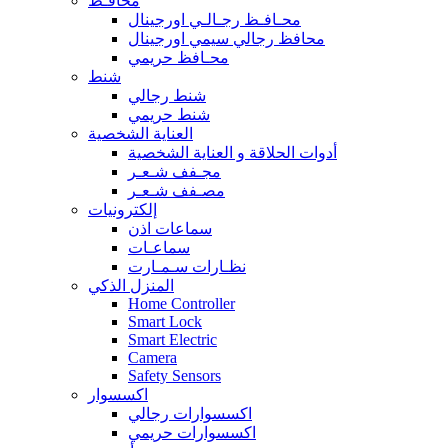
محافـظ
محـافـظ رجـالـي اورجينال
محافظ رجالي سيمي اورجينال
محـافظ حريمي
شنط
شنط رجالي
شنط حريمي
العناية الشخصية
أدوات الحلاقة و العناية الشخصية
مجـفف شـعـر
مصـفف شـعـر
إلكترونيات
سماعات اذن
سماعـات
نظـارات سـمـارت
المنزل الذكي
Home Controller
Smart Lock
Smart Electric
Camera
Safety Sensors
اكسسوار
اكسسوارات رجالي
اكسسوارات حريمي