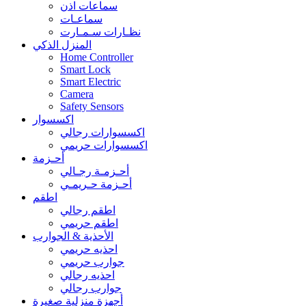
سماعات اذن
سماعـات
نظـارات سـمـارت
المنزل الذكي
Home Controller
Smart Lock
Smart Electric
Camera
Safety Sensors
اكسسوار
اكسسوارات رجالي
اكسسوارات حريمي
أحـزمة
أحـزمـة رجـالي
أحـزمة حـريمـي
اطقم
اطقم رجالي
اطقم حريمي
الأحذية & الجوارب
احذيه حريمي
جوارب حريمي
احذيه رجالي
جوارب رجالي
أجهزة منزلية صغيرة