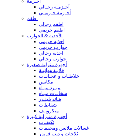
أحـزمة
أحـزمـة رجـالي
أحـزمة حـريمـي
اطقم
اطقم رجالي
اطقم حريمي
الأحذية & الجوارب
احذيه حريمي
جوارب حريمي
احذيه رجالي
جوارب رجالي
أجهزة منزلية صغيرة
قلايـة هوائيـة
خلاطـات و عجـانـات
مكانس
مبـرد ميـاه
سخانـات ميـاه
هـاند بلينـدر
شفاطات
ميكرويـف
أجهـزة منـزلية كبيرة
تكيفـات
غسالات ملابس ومجففات
ثلاجات و ديب فريزر