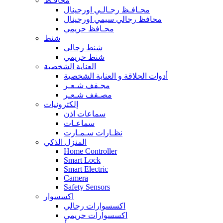
محافـظ
محـافـظ رجـالـي اورجينال
محافظ رجالي سيمي اورجينال
محـافظ حريمي
شنط
شنط رجالي
شنط حريمي
العناية الشخصية
أدوات الحلاقة و العناية الشخصية
مجـفف شـعـر
مصـفف شـعـر
إلكترونيات
سماعات اذن
سماعـات
نظـارات سـمـارت
المنزل الذكي
Home Controller
Smart Lock
Smart Electric
Camera
Safety Sensors
اكسسوار
اكسسوارات رجالي
اكسسوارات حريمي