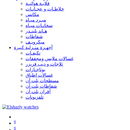
قلايـة هوائيـة
خلاطـات و عجـانـات
مكانس
مبـرد ميـاه
سخانـات ميـاه
هـاند بلينـدر
شفاطات
ميكرويـف
أجهـزة منـزلية كبيرة
تكيفـات
غسالات ملابس ومجففات
ثلاجات و ديب فريزر
بوتاجـازات
غسالات اطباق
مسطحات بلت آن
شفاطات بلت آن
آفران بلت آن
تلفزيونات
0
0