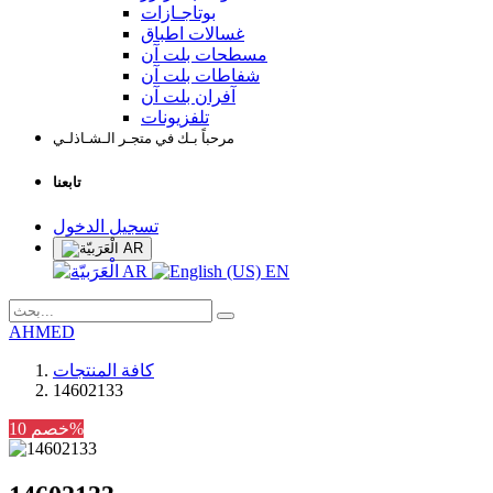
بوتاجـازات
غسالات اطباق
مسطحات بلت آن
شفاطات بلت آن
آفران بلت آن
تلفزيونات
مرحباً بـك في متجـر الـشـاذلـي
تابعنا
تسجيل الدخول
AR
AR
EN
AHMED
كافة المنتجات
14602133
خصم 10%