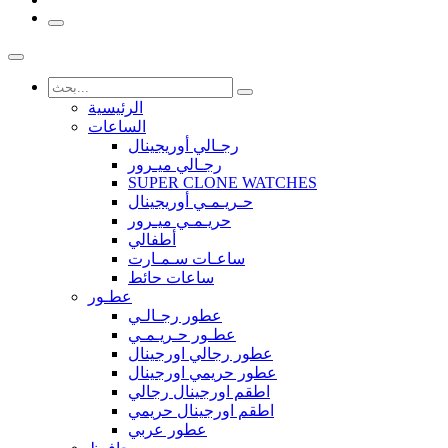
الرئيسية
الساعات
رجـالي أوريجينال
رجـالي ميـرور
SUPER CLONE WATCHES
حـريـمـي أوريجينال
حريـمـي ميـرور
أطفالي
ساعـات سـمـارت
ساعات حائط
عطـور
عطور رجـالـي
عطـور حـريـمـي
عطور رجالي اورجينال
عطور حريمي اورجينال
اطقم اورجينال رجالي
اطقم اورجينال حريمي
عطور عربي