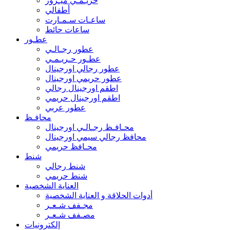
حريـمـي ميـرور
أطفالي
ساعـات سـمـارت
ساعات حائط
عطـور
عطور رجـالـي
عطـور حـريـمـي
عطور رجالي اورجينال
عطور حريمي اورجينال
اطقم اورجينال رجالي
اطقم اورجينال حريمي
عطور عربي
محافـظ
محـافـظ رجـالـي اورجينال
محافظ رجالي سيمي اورجينال
محـافظ حريمي
شنط
شنط رجالي
شنط حريمي
العناية الشخصية
أدوات الحلاقة و العناية الشخصية
مجـفف شـعـر
مصـفف شـعـر
إلكترونيات