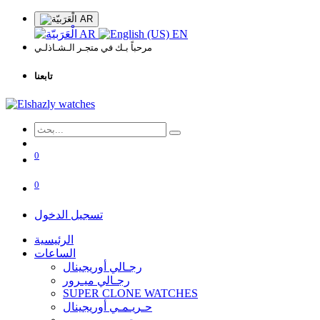
AR
AR
EN
مرحباً بـك في متجـر الـشـاذلـي
تابعنا
0
0
تسجيل الدخول
الرئيسية
الساعات
رجـالي أوريجينال
رجـالي ميـرور
SUPER CLONE WATCHES
حـريـمـي أوريجينال