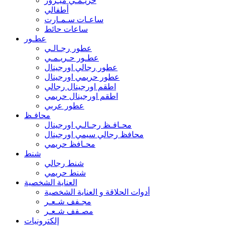
حريـمـي ميـرور
أطفالي
ساعـات سـمـارت
ساعات حائط
عطـور
عطور رجـالـي
عطـور حـريـمـي
عطور رجالي اورجينال
عطور حريمي اورجينال
اطقم اورجينال رجالي
اطقم اورجينال حريمي
عطور عربي
محافـظ
محـافـظ رجـالـي اورجينال
محافظ رجالي سيمي اورجينال
محـافظ حريمي
شنط
شنط رجالي
شنط حريمي
العناية الشخصية
أدوات الحلاقة و العناية الشخصية
مجـفف شـعـر
مصـفف شـعـر
إلكترونيات