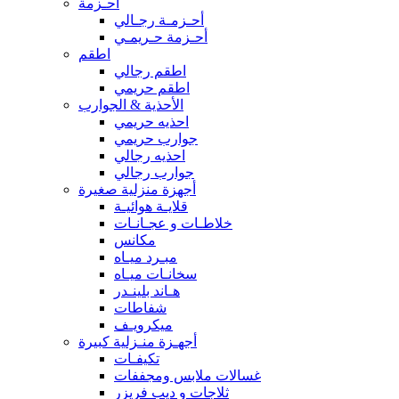
أحـزمة
أحـزمـة رجـالي
أحـزمة حـريمـي
اطقم
اطقم رجالي
اطقم حريمي
الأحذية & الجوارب
احذيه حريمي
جوارب حريمي
احذيه رجالي
جوارب رجالي
أجهزة منزلية صغيرة
قلايـة هوائيـة
خلاطـات و عجـانـات
مكانس
مبـرد ميـاه
سخانـات ميـاه
هـاند بلينـدر
شفاطات
ميكرويـف
أجهـزة منـزلية كبيرة
تكيفـات
غسالات ملابس ومجففات
ثلاجات و ديب فريزر