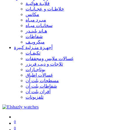
قلايـة هوائيـة
خلاطـات و عجـانـات
مكانس
مبـرد ميـاه
سخانـات ميـاه
هـاند بلينـدر
شفاطات
ميكرويـف
أجهـزة منـزلية كبيرة
تكيفـات
غسالات ملابس ومجففات
ثلاجات و ديب فريزر
بوتاجـازات
غسالات اطباق
مسطحات بلت آن
شفاطات بلت آن
آفران بلت آن
تلفزيونات
0
0