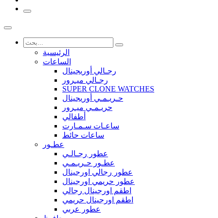
الرئيسية
الساعات
رجـالي أوريجينال
رجـالي ميـرور
SUPER CLONE WATCHES
حـريـمـي أوريجينال
حريـمـي ميـرور
أطفالي
ساعـات سـمـارت
ساعات حائط
عطـور
عطور رجـالـي
عطـور حـريـمـي
عطور رجالي اورجينال
عطور حريمي اورجينال
اطقم اورجينال رجالي
اطقم اورجينال حريمي
عطور عربي