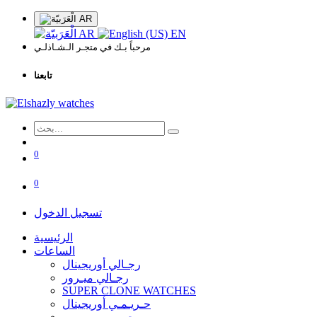
AR
AR
EN
مرحباً بـك في متجـر الـشـاذلـي
تابعنا
0
0
تسجيل الدخول
الرئيسية
الساعات
رجـالي أوريجينال
رجـالي ميـرور
SUPER CLONE WATCHES
حـريـمـي أوريجينال