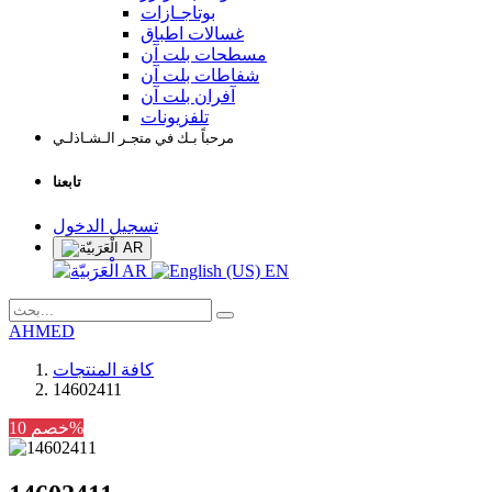
بوتاجـازات
غسالات اطباق
مسطحات بلت آن
شفاطات بلت آن
آفران بلت آن
تلفزيونات
مرحباً بـك في متجـر الـشـاذلـي
تابعنا
تسجيل الدخول
AR
AR
EN
AHMED
كافة المنتجات
14602411
خصم 10%