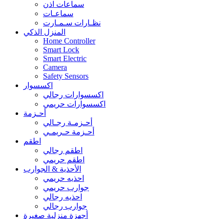
سماعات اذن
سماعـات
نظـارات سـمـارت
المنزل الذكي
Home Controller
Smart Lock
Smart Electric
Camera
Safety Sensors
اكسسوار
اكسسوارات رجالي
اكسسوارات حريمي
أحـزمة
أحـزمـة رجـالي
أحـزمة حـريمـي
اطقم
اطقم رجالي
اطقم حريمي
الأحذية & الجوارب
احذيه حريمي
جوارب حريمي
احذيه رجالي
جوارب رجالي
أجهزة منزلية صغيرة