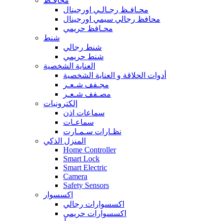
محافـظ
محـافـظ رجـالـي اورجينال
محافظ رجالي سيمي اورجينال
محـافظ حريمي
شنط
شنط رجالي
شنط حريمي
العناية الشخصية
أدوات الحلاقة و العناية الشخصية
مجـفف شـعـر
مصـفف شـعـر
إلكترونيات
سماعات اذن
سماعـات
نظـارات سـمـارت
المنزل الذكي
Home Controller
Smart Lock
Smart Electric
Camera
Safety Sensors
اكسسوار
اكسسوارات رجالي
اكسسوارات حريمي