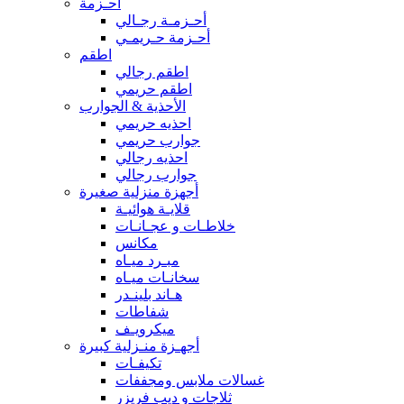
أحـزمة
أحـزمـة رجـالي
أحـزمة حـريمـي
اطقم
اطقم رجالي
اطقم حريمي
الأحذية & الجوارب
احذيه حريمي
جوارب حريمي
احذيه رجالي
جوارب رجالي
أجهزة منزلية صغيرة
قلايـة هوائيـة
خلاطـات و عجـانـات
مكانس
مبـرد ميـاه
سخانـات ميـاه
هـاند بلينـدر
شفاطات
ميكرويـف
أجهـزة منـزلية كبيرة
تكيفـات
غسالات ملابس ومجففات
ثلاجات و ديب فريزر