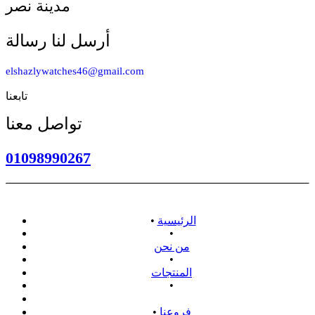
مدينة نصر
أرسل لنا رسالة
elshazlywatches46@gmail.com
تابعنا
تواصل معنا
01098990267
الرئيسية
•
•
من نحن
•
المنتجات
•
سياسة الاسترداد
فروعنا
•