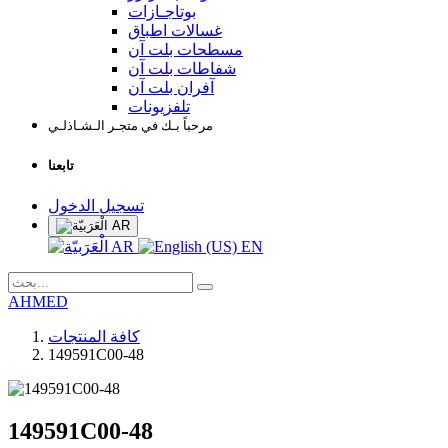
بوتاجـازات
غسالات اطباق
مسطحات بلت آن
شفاطات بلت آن
آفران بلت آن
تلفزيونات
مرحباً بـك في متجـر الـشـاذلـي
تابعنا
تسجيل الدخول
AR
AR
EN
AHMED
كافة المنتجات
149591C00-48
149591C00-48