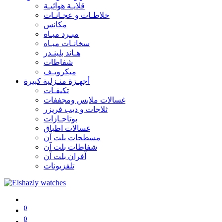
قلايـة هوائيـة
خلاطـات و عجـانـات
مكانس
مبـرد ميـاه
سخانـات ميـاه
هـاند بلينـدر
شفاطات
ميكرويـف
أجهـزة منـزلية كبيرة
تكيفـات
غسالات ملابس ومجففات
ثلاجات و ديب فريزر
بوتاجـازات
غسالات اطباق
مسطحات بلت آن
شفاطات بلت آن
آفران بلت آن
تلفزيونات
0
0