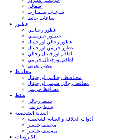
حريـمـي ميـرور
أطفالي
ساعـات سـمـارت
ساعات حائط
عطـور
عطور رجـالـي
عطـور حـريـمـي
عطور رجالي اورجينال
عطور حريمي اورجينال
اطقم اورجينال رجالي
اطقم اورجينال حريمي
عطور عربي
محافـظ
محـافـظ رجـالـي اورجينال
محافظ رجالي سيمي اورجينال
محـافظ حريمي
شنط
شنط رجالي
شنط حريمي
العناية الشخصية
أدوات الحلاقة و العناية الشخصية
مجـفف شـعـر
مصـفف شـعـر
إلكترونيات