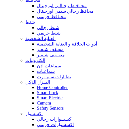
محافـظ
محـافـظ رجـالـي اورجينال
محافظ رجالي سيمي اورجينال
محـافظ حريمي
شنط
شنط رجالي
شنط حريمي
العناية الشخصية
أدوات الحلاقة و العناية الشخصية
مجـفف شـعـر
مصـفف شـعـر
إلكترونيات
سماعات اذن
سماعـات
نظـارات سـمـارت
المنزل الذكي
Home Controller
Smart Lock
Smart Electric
Camera
Safety Sensors
اكسسوار
اكسسوارات رجالي
اكسسوارات حريمي