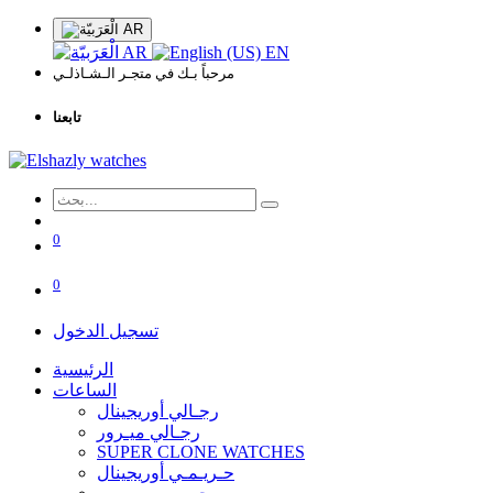
AR
AR
EN
مرحباً بـك في متجـر الـشـاذلـي
تابعنا
0
0
تسجيل الدخول
الرئيسية
الساعات
رجـالي أوريجينال
رجـالي ميـرور
SUPER CLONE WATCHES
حـريـمـي أوريجينال