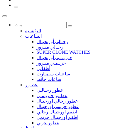
الرئيسية
الساعات
رجـالي أوريجينال
رجـالي ميـرور
SUPER CLONE WATCHES
حـريـمـي أوريجينال
حريـمـي ميـرور
أطفالي
ساعـات سـمـارت
ساعات حائط
عطـور
عطور رجـالـي
عطـور حـريـمـي
عطور رجالي اورجينال
عطور حريمي اورجينال
اطقم اورجينال رجالي
اطقم اورجينال حريمي
عطور عربي