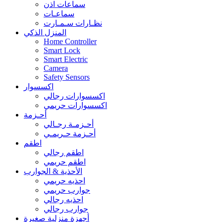
سماعات اذن
سماعـات
نظـارات سـمـارت
المنزل الذكي
Home Controller
Smart Lock
Smart Electric
Camera
Safety Sensors
اكسسوار
اكسسوارات رجالي
اكسسوارات حريمي
أحـزمة
أحـزمـة رجـالي
أحـزمة حـريمـي
اطقم
اطقم رجالي
اطقم حريمي
الأحذية & الجوارب
احذيه حريمي
جوارب حريمي
احذيه رجالي
جوارب رجالي
أجهزة منزلية صغيرة