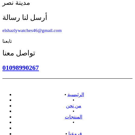
مدينة نصر
أرسل لنا رسالة
elshazlywatches46@gmail.com
تابعنا
تواصل معنا
01098990267
الرئيسية
•
•
من نحن
•
المنتجات
•
سياسة الاسترداد
فروعنا
•