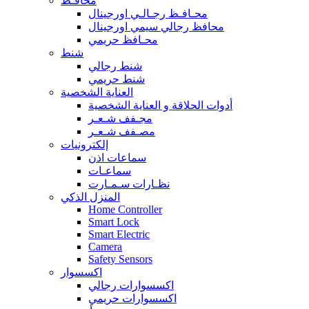
محافـظ
محـافـظ رجـالـي اورجينال
محافظ رجالي سيمي اورجينال
محـافظ حريمي
شنط
شنط رجالي
شنط حريمي
العناية الشخصية
أدوات الحلاقة و العناية الشخصية
مجـفف شـعـر
مصـفف شـعـر
إلكترونيات
سماعات اذن
سماعـات
نظـارات سـمـارت
المنزل الذكي
Home Controller
Smart Lock
Smart Electric
Camera
Safety Sensors
اكسسوار
اكسسوارات رجالي
اكسسوارات حريمي