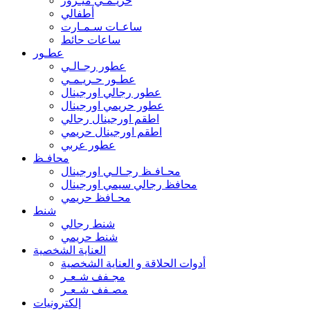
حريـمـي ميـرور
أطفالي
ساعـات سـمـارت
ساعات حائط
عطـور
عطور رجـالـي
عطـور حـريـمـي
عطور رجالي اورجينال
عطور حريمي اورجينال
اطقم اورجينال رجالي
اطقم اورجينال حريمي
عطور عربي
محافـظ
محـافـظ رجـالـي اورجينال
محافظ رجالي سيمي اورجينال
محـافظ حريمي
شنط
شنط رجالي
شنط حريمي
العناية الشخصية
أدوات الحلاقة و العناية الشخصية
مجـفف شـعـر
مصـفف شـعـر
إلكترونيات