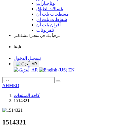
بوتاجـازات
غسالات اطباق
مسطحات بلت آن
شفاطات بلت آن
آفران بلت آن
تلفزيونات
مرحباً بـك في متجـر الـشـاذلـي
تابعنا
تسجيل الدخول
AR
AR
EN
AHMED
كافة المنتجات
1514321
1514321