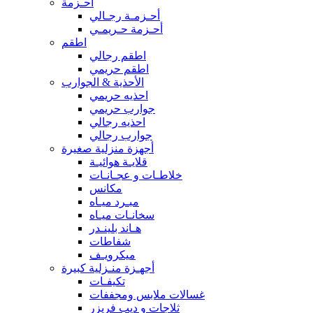
أحـزمة
أحـزمـة رجـالي
أحـزمة حـريمـي
اطقم
اطقم رجالي
اطقم حريمي
الأحذية & الجوارب
احذيه حريمي
جوارب حريمي
احذيه رجالي
جوارب رجالي
أجهزة منزلية صغيرة
قلايـة هوائيـة
خلاطـات و عجـانـات
مكانس
مبـرد ميـاه
سخانـات ميـاه
هـاند بلينـدر
شفاطات
ميكرويـف
أجهـزة منـزلية كبيرة
تكيفـات
غسالات ملابس ومجففات
ثلاجات و ديب فريزر