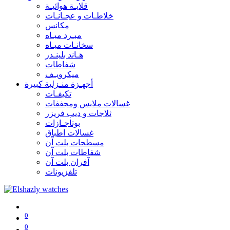
قلايـة هوائيـة
خلاطـات و عجـانـات
مكانس
مبـرد ميـاه
سخانـات ميـاه
هـاند بلينـدر
شفاطات
ميكرويـف
أجهـزة منـزلية كبيرة
تكيفـات
غسالات ملابس ومجففات
ثلاجات و ديب فريزر
بوتاجـازات
غسالات اطباق
مسطحات بلت آن
شفاطات بلت آن
آفران بلت آن
تلفزيونات
0
0