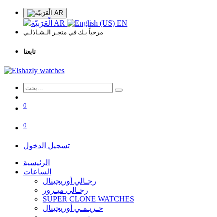
AR
AR
EN
مرحباً بـك في متجـر الـشـاذلـي
تابعنا
0
0
تسجيل الدخول
الرئيسية
الساعات
رجـالي أوريجينال
رجـالي ميـرور
SUPER CLONE WATCHES
حـريـمـي أوريجينال