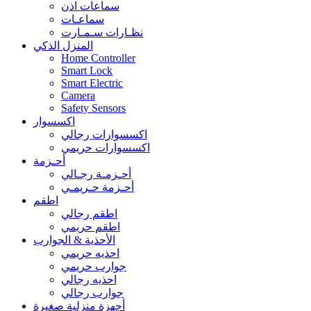
سماعات اذن
سماعـات
نظـارات سـمـارت
المنزل الذكي
Home Controller
Smart Lock
Smart Electric
Camera
Safety Sensors
اكسسوار
اكسسوارات رجالي
اكسسوارات حريمي
أحـزمة
أحـزمـة رجـالي
أحـزمة حـريمـي
اطقم
اطقم رجالي
اطقم حريمي
الأحذية & الجوارب
احذيه حريمي
جوارب حريمي
احذيه رجالي
جوارب رجالي
أجهزة منزلية صغيرة