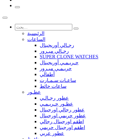
الرئيسية
الساعات
رجـالي أوريجينال
رجـالي ميـرور
SUPER CLONE WATCHES
حـريـمـي أوريجينال
حريـمـي ميـرور
أطفالي
ساعـات سـمـارت
ساعات حائط
عطـور
عطور رجـالـي
عطـور حـريـمـي
عطور رجالي اورجينال
عطور حريمي اورجينال
اطقم اورجينال رجالي
اطقم اورجينال حريمي
عطور عربي