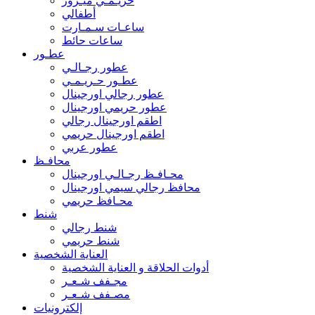
حريـمـي ميـرور
أطفالي
ساعـات سـمـارت
ساعات حائط
عطـور
عطور رجـالـي
عطـور حـريـمـي
عطور رجالي اورجينال
عطور حريمي اورجينال
اطقم اورجينال رجالي
اطقم اورجينال حريمي
عطور عربي
محافـظ
محـافـظ رجـالـي اورجينال
محافظ رجالي سيمي اورجينال
محـافظ حريمي
شنط
شنط رجالي
شنط حريمي
العناية الشخصية
أدوات الحلاقة و العناية الشخصية
مجـفف شـعـر
مصـفف شـعـر
إلكترونيات