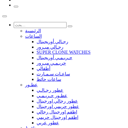
الرئيسية
الساعات
رجـالي أوريجينال
رجـالي ميـرور
SUPER CLONE WATCHES
حـريـمـي أوريجينال
حريـمـي ميـرور
أطفالي
ساعـات سـمـارت
ساعات حائط
عطـور
عطور رجـالـي
عطـور حـريـمـي
عطور رجالي اورجينال
عطور حريمي اورجينال
اطقم اورجينال رجالي
اطقم اورجينال حريمي
عطور عربي