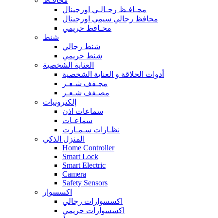
محافـظ
محـافـظ رجـالـي اورجينال
محافظ رجالي سيمي اورجينال
محـافظ حريمي
شنط
شنط رجالي
شنط حريمي
العناية الشخصية
أدوات الحلاقة و العناية الشخصية
مجـفف شـعـر
مصـفف شـعـر
إلكترونيات
سماعات اذن
سماعـات
نظـارات سـمـارت
المنزل الذكي
Home Controller
Smart Lock
Smart Electric
Camera
Safety Sensors
اكسسوار
اكسسوارات رجالي
اكسسوارات حريمي