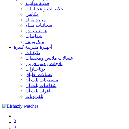
قلايـة هوائيـة
خلاطـات و عجـانـات
مكانس
مبـرد ميـاه
سخانـات ميـاه
هـاند بلينـدر
شفاطات
ميكرويـف
أجهـزة منـزلية كبيرة
تكيفـات
غسالات ملابس ومجففات
ثلاجات و ديب فريزر
بوتاجـازات
غسالات اطباق
مسطحات بلت آن
شفاطات بلت آن
آفران بلت آن
تلفزيونات
0
0