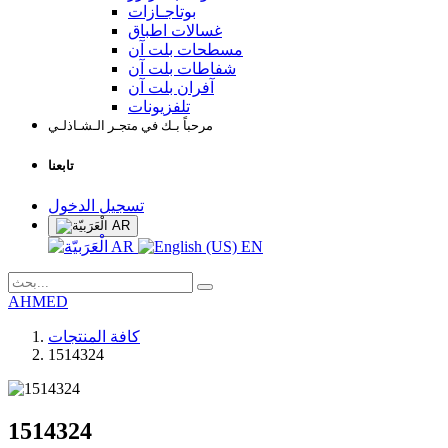
بوتاجـازات
غسالات اطباق
مسطحات بلت آن
شفاطات بلت آن
آفران بلت آن
تلفزيونات
مرحباً بـك في متجـر الـشـاذلـي
تابعنا
تسجيل الدخول
AR
AR
EN
AHMED
كافة المنتجات
1514324
1514324