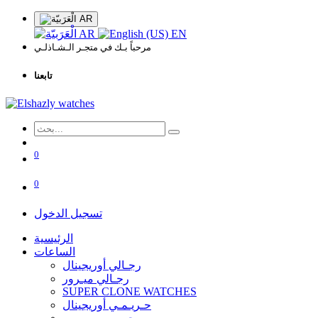
AR
AR
EN
مرحباً بـك في متجـر الـشـاذلـي
تابعنا
0
0
تسجيل الدخول
الرئيسية
الساعات
رجـالي أوريجينال
رجـالي ميـرور
SUPER CLONE WATCHES
حـريـمـي أوريجينال