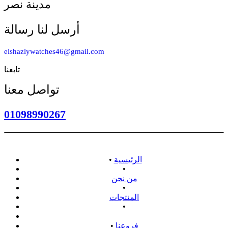
مدينة نصر
أرسل لنا رسالة
elshazlywatches46@gmail.com
تابعنا
تواصل معنا
01098990267
الرئيسية
•
•
من نحن
•
المنتجات
•
سياسة الاسترداد
فروعنا
•