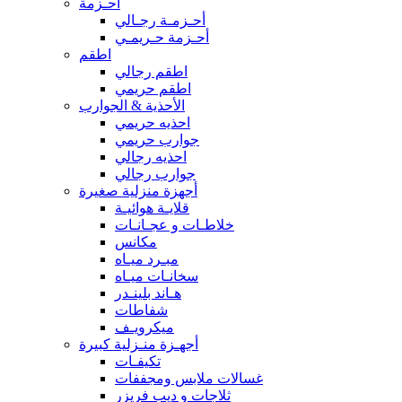
أحـزمة
أحـزمـة رجـالي
أحـزمة حـريمـي
اطقم
اطقم رجالي
اطقم حريمي
الأحذية & الجوارب
احذيه حريمي
جوارب حريمي
احذيه رجالي
جوارب رجالي
أجهزة منزلية صغيرة
قلايـة هوائيـة
خلاطـات و عجـانـات
مكانس
مبـرد ميـاه
سخانـات ميـاه
هـاند بلينـدر
شفاطات
ميكرويـف
أجهـزة منـزلية كبيرة
تكيفـات
غسالات ملابس ومجففات
ثلاجات و ديب فريزر