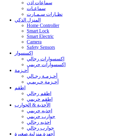
سماعات اذن
سماعـات
نظـارات سـمـارت
المنزل الذكي
Home Controller
Smart Lock
Smart Electric
Camera
Safety Sensors
اكسسوار
اكسسوارات رجالي
اكسسوارات حريمي
أحـزمة
أحـزمـة رجـالي
أحـزمة حـريمـي
اطقم
اطقم رجالي
اطقم حريمي
الأحذية & الجوارب
احذيه حريمي
جوارب حريمي
احذيه رجالي
جوارب رجالي
أجهزة منزلية صغيرة