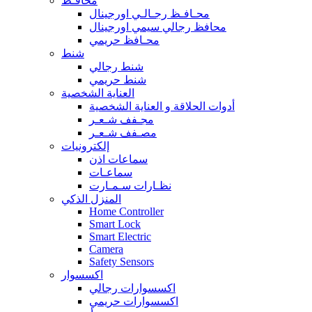
محافـظ
محـافـظ رجـالـي اورجينال
محافظ رجالي سيمي اورجينال
محـافظ حريمي
شنط
شنط رجالي
شنط حريمي
العناية الشخصية
أدوات الحلاقة و العناية الشخصية
مجـفف شـعـر
مصـفف شـعـر
إلكترونيات
سماعات اذن
سماعـات
نظـارات سـمـارت
المنزل الذكي
Home Controller
Smart Lock
Smart Electric
Camera
Safety Sensors
اكسسوار
اكسسوارات رجالي
اكسسوارات حريمي