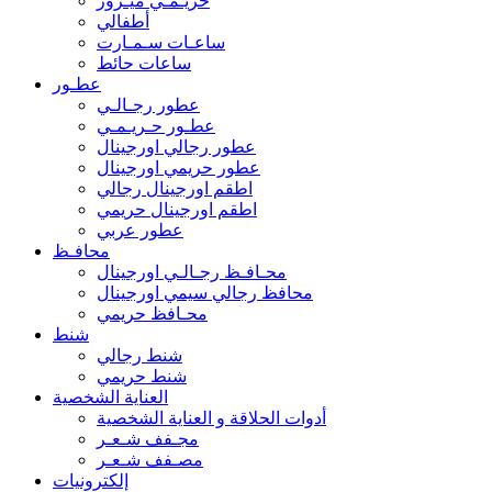
حريـمـي ميـرور
أطفالي
ساعـات سـمـارت
ساعات حائط
عطـور
عطور رجـالـي
عطـور حـريـمـي
عطور رجالي اورجينال
عطور حريمي اورجينال
اطقم اورجينال رجالي
اطقم اورجينال حريمي
عطور عربي
محافـظ
محـافـظ رجـالـي اورجينال
محافظ رجالي سيمي اورجينال
محـافظ حريمي
شنط
شنط رجالي
شنط حريمي
العناية الشخصية
أدوات الحلاقة و العناية الشخصية
مجـفف شـعـر
مصـفف شـعـر
إلكترونيات