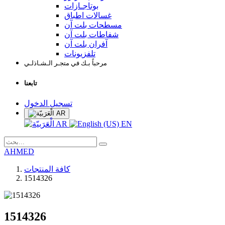
بوتاجـازات
غسالات اطباق
مسطحات بلت آن
شفاطات بلت آن
آفران بلت آن
تلفزيونات
مرحباً بـك في متجـر الـشـاذلـي
تابعنا
تسجيل الدخول
AR
AR
EN
AHMED
كافة المنتجات
1514326
1514326