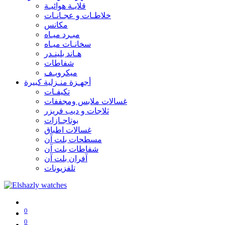
قلايـة هوائيـة
خلاطـات و عجـانـات
مكانس
مبـرد ميـاه
سخانـات ميـاه
هـاند بلينـدر
شفاطات
ميكرويـف
أجهـزة منـزلية كبيرة
تكيفـات
غسالات ملابس ومجففات
ثلاجات و ديب فريزر
بوتاجـازات
غسالات اطباق
مسطحات بلت آن
شفاطات بلت آن
آفران بلت آن
تلفزيونات
0
0