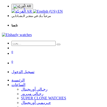
AR
AR
EN
مرحباً بـك في متجـر الـشـاذلـي
تابعنا
0
0
تسجيل الدخول
الرئيسية
الساعات
رجـالي أوريجينال
رجـالي ميـرور
SUPER CLONE WATCHES
حـريـمـي أوريجينال