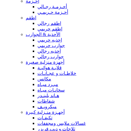
أحـزمة
أحـزمـة رجـالي
أحـزمة حـريمـي
اطقم
اطقم رجالي
اطقم حريمي
الأحذية & الجوارب
احذيه حريمي
جوارب حريمي
احذيه رجالي
جوارب رجالي
أجهزة منزلية صغيرة
قلايـة هوائيـة
خلاطـات و عجـانـات
مكانس
مبـرد ميـاه
سخانـات ميـاه
هـاند بلينـدر
شفاطات
ميكرويـف
أجهـزة منـزلية كبيرة
تكيفـات
غسالات ملابس ومجففات
ثلاجات و ديب فريزر