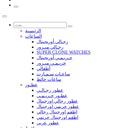
الرئيسية
الساعات
رجـالي أوريجينال
رجـالي ميـرور
SUPER CLONE WATCHES
حـريـمـي أوريجينال
حريـمـي ميـرور
أطفالي
ساعـات سـمـارت
ساعات حائط
عطـور
عطور رجـالـي
عطـور حـريـمـي
عطور رجالي اورجينال
عطور حريمي اورجينال
اطقم اورجينال رجالي
اطقم اورجينال حريمي
عطور عربي