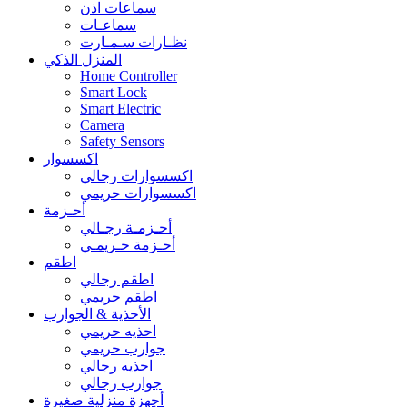
سماعات اذن
سماعـات
نظـارات سـمـارت
المنزل الذكي
Home Controller
Smart Lock
Smart Electric
Camera
Safety Sensors
اكسسوار
اكسسوارات رجالي
اكسسوارات حريمي
أحـزمة
أحـزمـة رجـالي
أحـزمة حـريمـي
اطقم
اطقم رجالي
اطقم حريمي
الأحذية & الجوارب
احذيه حريمي
جوارب حريمي
احذيه رجالي
جوارب رجالي
أجهزة منزلية صغيرة