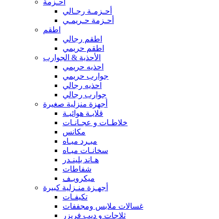
أحـزمة
أحـزمـة رجـالي
أحـزمة حـريمـي
اطقم
اطقم رجالي
اطقم حريمي
الأحذية & الجوارب
احذيه حريمي
جوارب حريمي
احذيه رجالي
جوارب رجالي
أجهزة منزلية صغيرة
قلايـة هوائيـة
خلاطـات و عجـانـات
مكانس
مبـرد ميـاه
سخانـات ميـاه
هـاند بلينـدر
شفاطات
ميكرويـف
أجهـزة منـزلية كبيرة
تكيفـات
غسالات ملابس ومجففات
ثلاجات و ديب فريزر