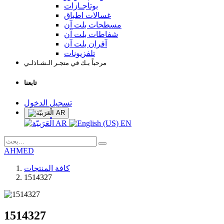
بوتاجـازات
غسالات اطباق
مسطحات بلت آن
شفاطات بلت آن
آفران بلت آن
تلفزيونات
مرحباً بـك في متجـر الـشـاذلـي
تابعنا
تسجيل الدخول
AR
AR
EN
AHMED
كافة المنتجات
1514327
1514327