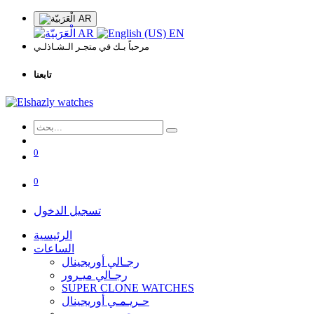
AR
AR
EN
مرحباً بـك في متجـر الـشـاذلـي
تابعنا
0
0
تسجيل الدخول
الرئيسية
الساعات
رجـالي أوريجينال
رجـالي ميـرور
SUPER CLONE WATCHES
حـريـمـي أوريجينال