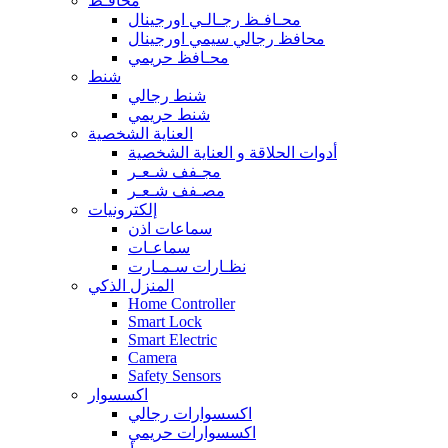
محافـظ
محـافـظ رجـالـي اورجينال
محافظ رجالي سيمي اورجينال
محـافظ حريمي
شنط
شنط رجالي
شنط حريمي
العناية الشخصية
أدوات الحلاقة و العناية الشخصية
مجـفف شـعـر
مصـفف شـعـر
إلكترونيات
سماعات اذن
سماعـات
نظـارات سـمـارت
المنزل الذكي
Home Controller
Smart Lock
Smart Electric
Camera
Safety Sensors
اكسسوار
اكسسوارات رجالي
اكسسوارات حريمي