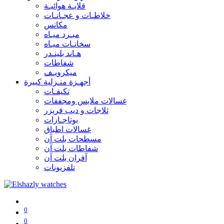
قلايـة هوائيـة
خلاطـات و عجـانـات
مكانس
مبـرد ميـاه
سخانـات ميـاه
هـاند بلينـدر
شفاطات
ميكرويـف
أجهـزة منـزلية كبيرة
تكيفـات
غسالات ملابس ومجففات
ثلاجات و ديب فريزر
بوتاجـازات
غسالات اطباق
مسطحات بلت آن
شفاطات بلت آن
آفران بلت آن
تلفزيونات
0
0