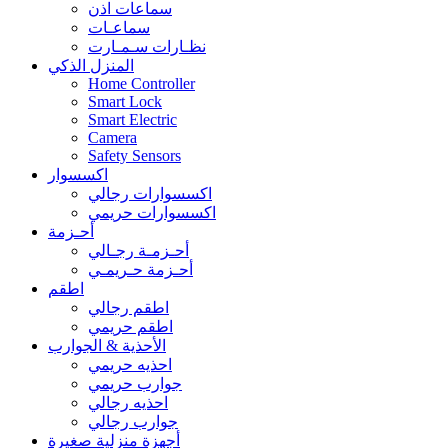
سماعات اذن
سماعـات
نظـارات سـمـارت
المنزل الذكي
Home Controller
Smart Lock
Smart Electric
Camera
Safety Sensors
اكسسوار
اكسسوارات رجالي
اكسسوارات حريمي
أحـزمة
أحـزمـة رجـالي
أحـزمة حـريمـي
اطقم
اطقم رجالي
اطقم حريمي
الأحذية & الجوارب
احذيه حريمي
جوارب حريمي
احذيه رجالي
جوارب رجالي
أجهزة منزلية صغيرة