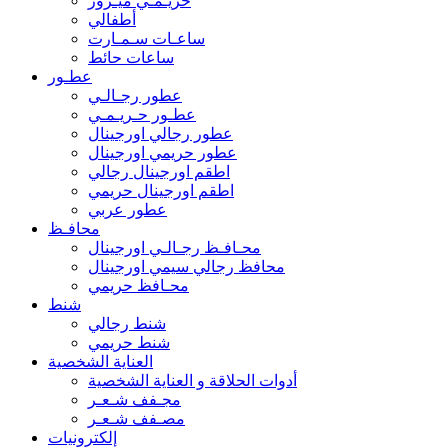
حريـمـي ميـرور
أطفالي
ساعـات سـمـارت
ساعات حائط
عطـور
عطور رجـالـي
عطـور حـريـمـي
عطور رجالي اورجينال
عطور حريمي اورجينال
اطقم اورجينال رجالي
اطقم اورجينال حريمي
عطور عربي
محافـظ
محـافـظ رجـالـي اورجينال
محافظ رجالي سيمي اورجينال
محـافظ حريمي
شنط
شنط رجالي
شنط حريمي
العناية الشخصية
أدوات الحلاقة و العناية الشخصية
مجـفف شـعـر
مصـفف شـعـر
إلكترونيات