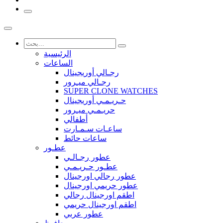
الرئيسية
الساعات
رجـالي أوريجينال
رجـالي ميـرور
SUPER CLONE WATCHES
حـريـمـي أوريجينال
حريـمـي ميـرور
أطفالي
ساعـات سـمـارت
ساعات حائط
عطـور
عطور رجـالـي
عطـور حـريـمـي
عطور رجالي اورجينال
عطور حريمي اورجينال
اطقم اورجينال رجالي
اطقم اورجينال حريمي
عطور عربي