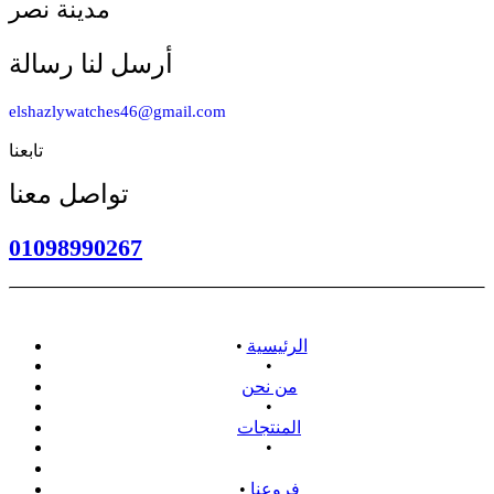
مدينة نصر
أرسل لنا رسالة
elshazlywatches46@gmail.com
تابعنا
تواصل معنا
01098990267
الرئيسية
•
•
من نحن
•
المنتجات
•
سياسة الاسترداد
فروعنا
•