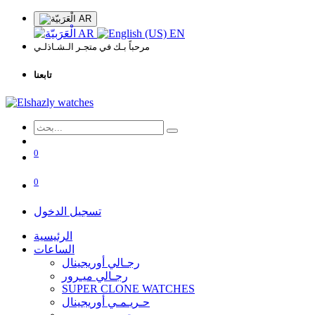
AR
AR
EN
مرحباً بـك في متجـر الـشـاذلـي
تابعنا
0
0
تسجيل الدخول
الرئيسية
الساعات
رجـالي أوريجينال
رجـالي ميـرور
SUPER CLONE WATCHES
حـريـمـي أوريجينال