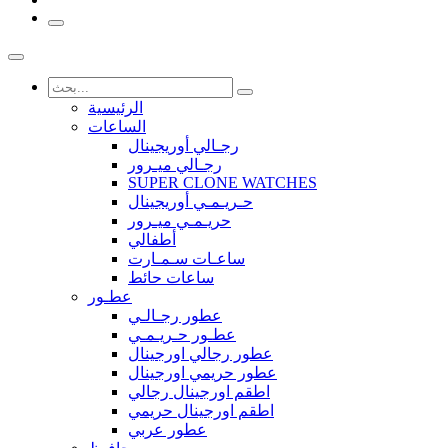
الرئيسية
الساعات
رجـالي أوريجينال
رجـالي ميـرور
SUPER CLONE WATCHES
حـريـمـي أوريجينال
حريـمـي ميـرور
أطفالي
ساعـات سـمـارت
ساعات حائط
عطـور
عطور رجـالـي
عطـور حـريـمـي
عطور رجالي اورجينال
عطور حريمي اورجينال
اطقم اورجينال رجالي
اطقم اورجينال حريمي
عطور عربي