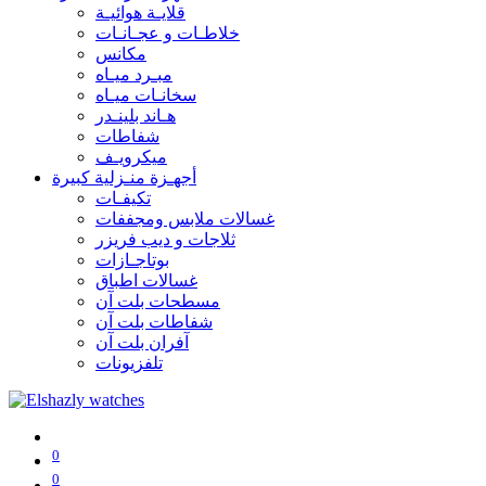
قلايـة هوائيـة
خلاطـات و عجـانـات
مكانس
مبـرد ميـاه
سخانـات ميـاه
هـاند بلينـدر
شفاطات
ميكرويـف
أجهـزة منـزلية كبيرة
تكيفـات
غسالات ملابس ومجففات
ثلاجات و ديب فريزر
بوتاجـازات
غسالات اطباق
مسطحات بلت آن
شفاطات بلت آن
آفران بلت آن
تلفزيونات
0
0