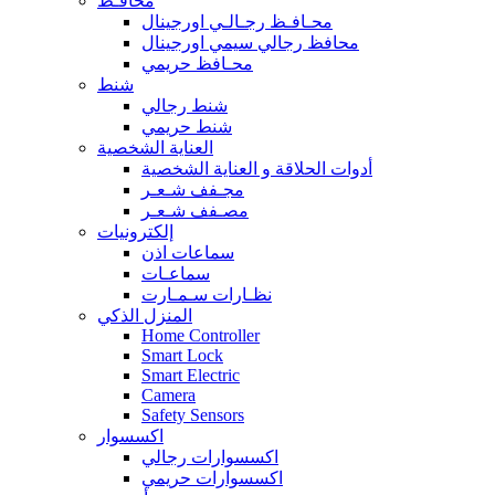
محافـظ
محـافـظ رجـالـي اورجينال
محافظ رجالي سيمي اورجينال
محـافظ حريمي
شنط
شنط رجالي
شنط حريمي
العناية الشخصية
أدوات الحلاقة و العناية الشخصية
مجـفف شـعـر
مصـفف شـعـر
إلكترونيات
سماعات اذن
سماعـات
نظـارات سـمـارت
المنزل الذكي
Home Controller
Smart Lock
Smart Electric
Camera
Safety Sensors
اكسسوار
اكسسوارات رجالي
اكسسوارات حريمي