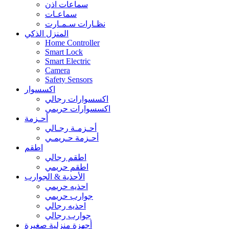
سماعات اذن
سماعـات
نظـارات سـمـارت
المنزل الذكي
Home Controller
Smart Lock
Smart Electric
Camera
Safety Sensors
اكسسوار
اكسسوارات رجالي
اكسسوارات حريمي
أحـزمة
أحـزمـة رجـالي
أحـزمة حـريمـي
اطقم
اطقم رجالي
اطقم حريمي
الأحذية & الجوارب
احذيه حريمي
جوارب حريمي
احذيه رجالي
جوارب رجالي
أجهزة منزلية صغيرة