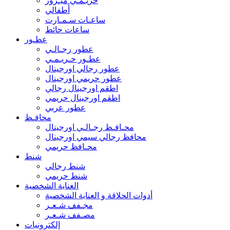
حريـمـي ميـرور
أطفالي
ساعـات سـمـارت
ساعات حائط
عطـور
عطور رجـالـي
عطـور حـريـمـي
عطور رجالي اورجينال
عطور حريمي اورجينال
اطقم اورجينال رجالي
اطقم اورجينال حريمي
عطور عربي
محافـظ
محـافـظ رجـالـي اورجينال
محافظ رجالي سيمي اورجينال
محـافظ حريمي
شنط
شنط رجالي
شنط حريمي
العناية الشخصية
أدوات الحلاقة و العناية الشخصية
مجـفف شـعـر
مصـفف شـعـر
إلكترونيات