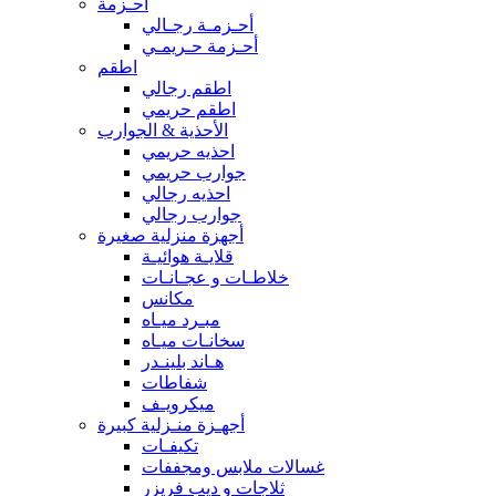
أحـزمة
أحـزمـة رجـالي
أحـزمة حـريمـي
اطقم
اطقم رجالي
اطقم حريمي
الأحذية & الجوارب
احذيه حريمي
جوارب حريمي
احذيه رجالي
جوارب رجالي
أجهزة منزلية صغيرة
قلايـة هوائيـة
خلاطـات و عجـانـات
مكانس
مبـرد ميـاه
سخانـات ميـاه
هـاند بلينـدر
شفاطات
ميكرويـف
أجهـزة منـزلية كبيرة
تكيفـات
غسالات ملابس ومجففات
ثلاجات و ديب فريزر