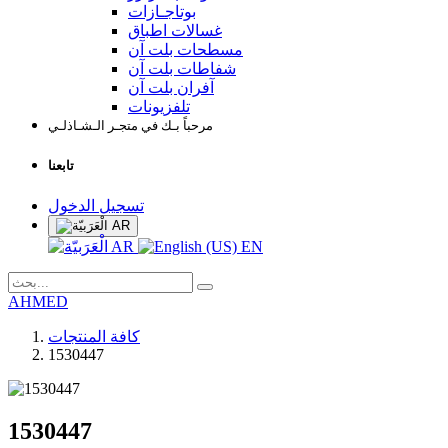
بوتاجـازات
غسالات اطباق
مسطحات بلت آن
شفاطات بلت آن
آفران بلت آن
تلفزيونات
مرحباً بـك في متجـر الـشـاذلـي
تابعنا
تسجيل الدخول
AR
AR
EN
AHMED
كافة المنتجات
1530447
1530447