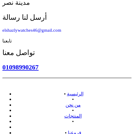
مدينة نصر
أرسل لنا رسالة
elshazlywatches46@gmail.com
تابعنا
تواصل معنا
01098990267
الرئيسية
•
•
من نحن
•
المنتجات
•
سياسة الاسترداد
فروعنا
•