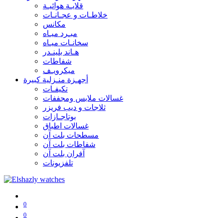
قلايـة هوائيـة
خلاطـات و عجـانـات
مكانس
مبـرد ميـاه
سخانـات ميـاه
هـاند بلينـدر
شفاطات
ميكرويـف
أجهـزة منـزلية كبيرة
تكيفـات
غسالات ملابس ومجففات
ثلاجات و ديب فريزر
بوتاجـازات
غسالات اطباق
مسطحات بلت آن
شفاطات بلت آن
آفران بلت آن
تلفزيونات
0
0