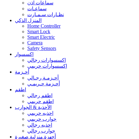
سماعات اذن
سماعـات
نظـارات سـمـارت
المنزل الذكي
Home Controller
Smart Lock
Smart Electric
Camera
Safety Sensors
اكسسوار
اكسسوارات رجالي
اكسسوارات حريمي
أحـزمة
أحـزمـة رجـالي
أحـزمة حـريمـي
اطقم
اطقم رجالي
اطقم حريمي
الأحذية & الجوارب
احذيه حريمي
جوارب حريمي
احذيه رجالي
جوارب رجالي
أجهزة منزلية صغيرة