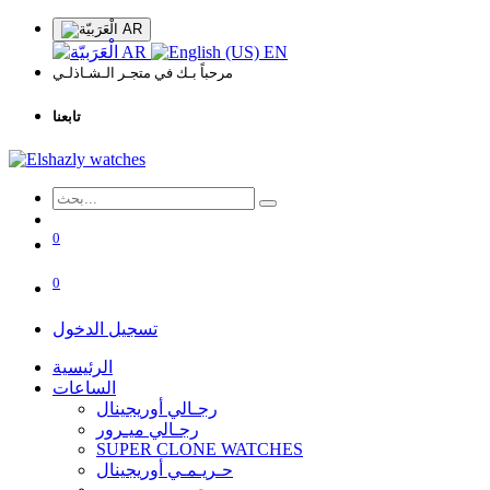
AR
AR
EN
مرحباً بـك في متجـر الـشـاذلـي
تابعنا
0
0
تسجيل الدخول
الرئيسية
الساعات
رجـالي أوريجينال
رجـالي ميـرور
SUPER CLONE WATCHES
حـريـمـي أوريجينال