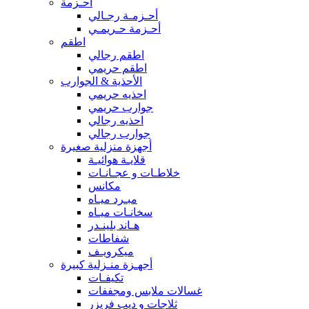
أحـزمة
أحـزمـة رجـالي
أحـزمة حـريمـي
اطقم
اطقم رجالي
اطقم حريمي
الأحذية & الجوارب
احذيه حريمي
جوارب حريمي
احذيه رجالي
جوارب رجالي
أجهزة منزلية صغيرة
قلايـة هوائيـة
خلاطـات و عجـانـات
مكانس
مبـرد ميـاه
سخانـات ميـاه
هـاند بلينـدر
شفاطات
ميكرويـف
أجهـزة منـزلية كبيرة
تكيفـات
غسالات ملابس ومجففات
ثلاجات و ديب فريزر