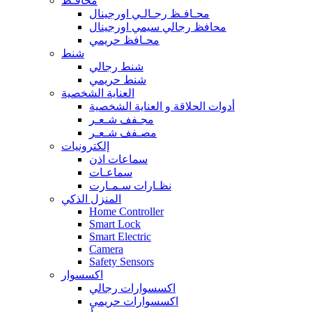
محافـظ
محـافـظ رجـالـي اورجينال
محافظ رجالي سيمي اورجينال
محـافظ حريمي
شنط
شنط رجالي
شنط حريمي
العناية الشخصية
أدوات الحلاقة و العناية الشخصية
مجـفف شـعـر
مصـفف شـعـر
إلكترونيات
سماعات اذن
سماعـات
نظـارات سـمـارت
المنزل الذكي
Home Controller
Smart Lock
Smart Electric
Camera
Safety Sensors
اكسسوار
اكسسوارات رجالي
اكسسوارات حريمي