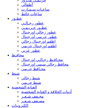
حريـمـي ميـرور
أطفالي
ساعـات سـمـارت
ساعات حائط
عطـور
عطور رجـالـي
عطـور حـريـمـي
عطور رجالي اورجينال
عطور حريمي اورجينال
اطقم اورجينال رجالي
اطقم اورجينال حريمي
عطور عربي
محافـظ
محـافـظ رجـالـي اورجينال
محافظ رجالي سيمي اورجينال
محـافظ حريمي
شنط
شنط رجالي
شنط حريمي
العناية الشخصية
أدوات الحلاقة و العناية الشخصية
مجـفف شـعـر
مصـفف شـعـر
إلكترونيات