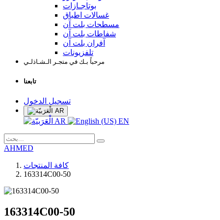
بوتاجـازات
غسالات اطباق
مسطحات بلت آن
شفاطات بلت آن
آفران بلت آن
تلفزيونات
مرحباً بـك في متجـر الـشـاذلـي
تابعنا
تسجيل الدخول
AR
AR
EN
AHMED
كافة المنتجات
163314C00-50
163314C00-50