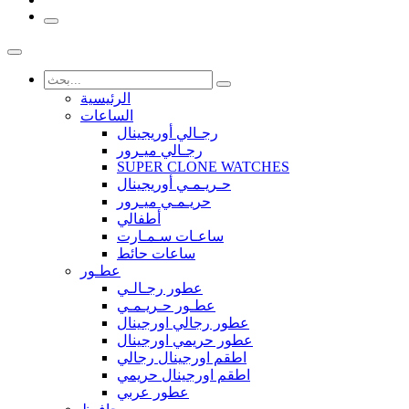
الرئيسية
الساعات
رجـالي أوريجينال
رجـالي ميـرور
SUPER CLONE WATCHES
حـريـمـي أوريجينال
حريـمـي ميـرور
أطفالي
ساعـات سـمـارت
ساعات حائط
عطـور
عطور رجـالـي
عطـور حـريـمـي
عطور رجالي اورجينال
عطور حريمي اورجينال
اطقم اورجينال رجالي
اطقم اورجينال حريمي
عطور عربي