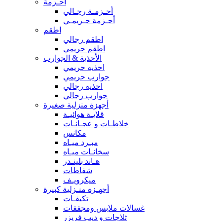
أحـزمة
أحـزمـة رجـالي
أحـزمة حـريمـي
اطقم
اطقم رجالي
اطقم حريمي
الأحذية & الجوارب
احذيه حريمي
جوارب حريمي
احذيه رجالي
جوارب رجالي
أجهزة منزلية صغيرة
قلايـة هوائيـة
خلاطـات و عجـانـات
مكانس
مبـرد ميـاه
سخانـات ميـاه
هـاند بلينـدر
شفاطات
ميكرويـف
أجهـزة منـزلية كبيرة
تكيفـات
غسالات ملابس ومجففات
ثلاجات و ديب فريزر