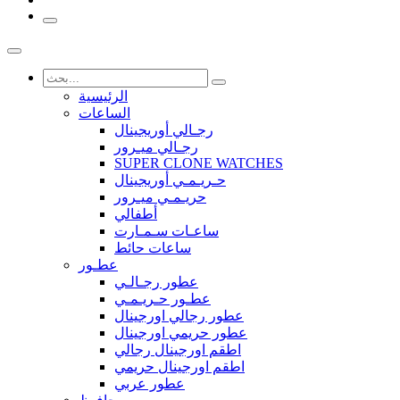
الرئيسية
الساعات
رجـالي أوريجينال
رجـالي ميـرور
SUPER CLONE WATCHES
حـريـمـي أوريجينال
حريـمـي ميـرور
أطفالي
ساعـات سـمـارت
ساعات حائط
عطـور
عطور رجـالـي
عطـور حـريـمـي
عطور رجالي اورجينال
عطور حريمي اورجينال
اطقم اورجينال رجالي
اطقم اورجينال حريمي
عطور عربي