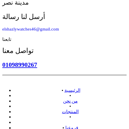
مدينة نصر
أرسل لنا رسالة
elshazlywatches46@gmail.com
تابعنا
تواصل معنا
01098990267
الرئيسية
•
•
من نحن
•
المنتجات
•
سياسة الاسترداد
فروعنا
•