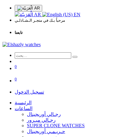
AR
AR
EN
مرحباً بـك في متجـر الـشـاذلـي
تابعنا
0
0
تسجيل الدخول
الرئيسية
الساعات
رجـالي أوريجينال
رجـالي ميـرور
SUPER CLONE WATCHES
حـريـمـي أوريجينال