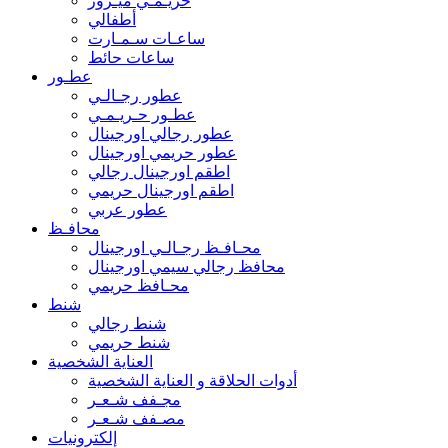
حريـمـي ميـرور
أطفالي
ساعـات سـمـارت
ساعات حائط
عطـور
عطور رجـالـي
عطـور حـريـمـي
عطور رجالي اورجينال
عطور حريمي اورجينال
اطقم اورجينال رجالي
اطقم اورجينال حريمي
عطور عربي
محافـظ
محـافـظ رجـالـي اورجينال
محافظ رجالي سيمي اورجينال
محـافظ حريمي
شنط
شنط رجالي
شنط حريمي
العناية الشخصية
أدوات الحلاقة و العناية الشخصية
مجـفف شـعـر
مصـفف شـعـر
إلكترونيات