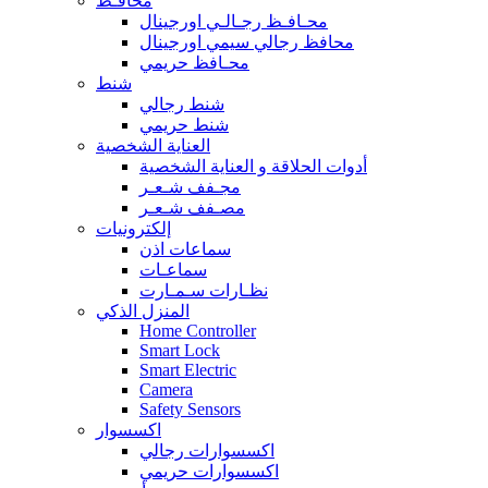
محافـظ
محـافـظ رجـالـي اورجينال
محافظ رجالي سيمي اورجينال
محـافظ حريمي
شنط
شنط رجالي
شنط حريمي
العناية الشخصية
أدوات الحلاقة و العناية الشخصية
مجـفف شـعـر
مصـفف شـعـر
إلكترونيات
سماعات اذن
سماعـات
نظـارات سـمـارت
المنزل الذكي
Home Controller
Smart Lock
Smart Electric
Camera
Safety Sensors
اكسسوار
اكسسوارات رجالي
اكسسوارات حريمي