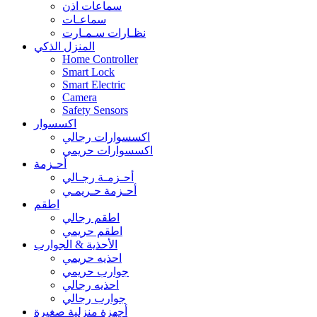
سماعات اذن
سماعـات
نظـارات سـمـارت
المنزل الذكي
Home Controller
Smart Lock
Smart Electric
Camera
Safety Sensors
اكسسوار
اكسسوارات رجالي
اكسسوارات حريمي
أحـزمة
أحـزمـة رجـالي
أحـزمة حـريمـي
اطقم
اطقم رجالي
اطقم حريمي
الأحذية & الجوارب
احذيه حريمي
جوارب حريمي
احذيه رجالي
جوارب رجالي
أجهزة منزلية صغيرة