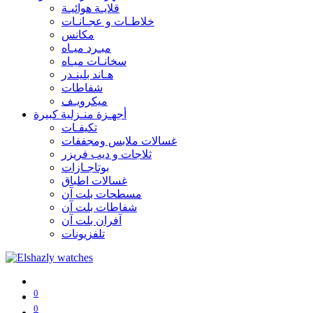
قلايـة هوائيـة
خلاطـات و عجـانـات
مكانس
مبـرد ميـاه
سخانـات ميـاه
هـاند بلينـدر
شفاطات
ميكرويـف
أجهـزة منـزلية كبيرة
تكيفـات
غسالات ملابس ومجففات
ثلاجات و ديب فريزر
بوتاجـازات
غسالات اطباق
مسطحات بلت آن
شفاطات بلت آن
آفران بلت آن
تلفزيونات
0
0