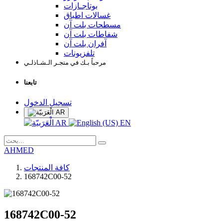
بوتاجـازات
غسالات اطباق
مسطحات بلت آن
شفاطات بلت آن
آفران بلت آن
تلفزيونات
مرحباً بـك في متجـر الـشـاذلـي
تابعنا
تسجيل الدخول
AR
AR
EN
AHMED
كافة المنتجات
168742C00-52
168742C00-52