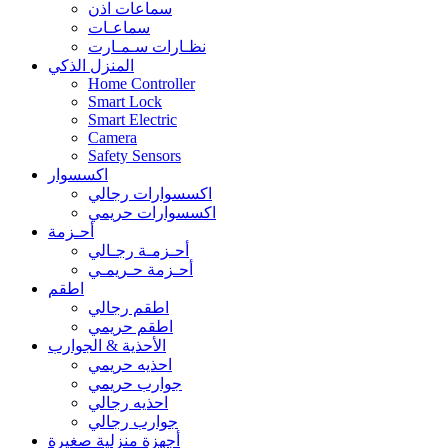
سماعات اذن
سماعـات
نظـارات سـمـارت
المنزل الذكي
Home Controller
Smart Lock
Smart Electric
Camera
Safety Sensors
اكسسوار
اكسسوارات رجالي
اكسسوارات حريمي
أحـزمة
أحـزمـة رجـالي
أحـزمة حـريمـي
اطقم
اطقم رجالي
اطقم حريمي
الأحذية & الجوارب
احذيه حريمي
جوارب حريمي
احذيه رجالي
جوارب رجالي
أجهزة منزلية صغيرة