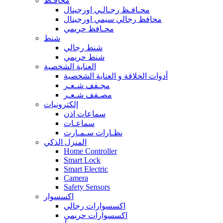
محافـظ
محـافـظ رجـالـي اورجينال
محافظ رجالي سيمي اورجينال
محـافظ حريمي
شنط
شنط رجالي
شنط حريمي
العناية الشخصية
أدوات الحلاقة و العناية الشخصية
مجـفف شـعـر
مصـفف شـعـر
إلكترونيات
سماعات اذن
سماعـات
نظـارات سـمـارت
المنزل الذكي
Home Controller
Smart Lock
Smart Electric
Camera
Safety Sensors
اكسسوار
اكسسوارات رجالي
اكسسوارات حريمي