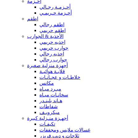
أحـزمة
أحـزمـة رجـالي
أحـزمة حـريمـي
اطقم
اطقم رجالي
اطقم حريمي
الأحذية & الجوارب
احذيه حريمي
جوارب حريمي
احذيه رجالي
جوارب رجالي
أجهزة منزلية صغيرة
قلايـة هوائيـة
خلاطـات و عجـانـات
مكانس
مبـرد ميـاه
سخانـات ميـاه
هـاند بلينـدر
شفاطات
ميكرويـف
أجهـزة منـزلية كبيرة
تكيفـات
غسالات ملابس ومجففات
ثلاجات و ديب فريزر