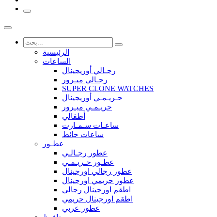
الرئيسية
الساعات
رجـالي أوريجينال
رجـالي ميـرور
SUPER CLONE WATCHES
حـريـمـي أوريجينال
حريـمـي ميـرور
أطفالي
ساعـات سـمـارت
ساعات حائط
عطـور
عطور رجـالـي
عطـور حـريـمـي
عطور رجالي اورجينال
عطور حريمي اورجينال
اطقم اورجينال رجالي
اطقم اورجينال حريمي
عطور عربي