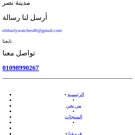
مدينة نصر
أرسل لنا رسالة
elshazlywatches46@gmail.com
تابعنا
تواصل معنا
01098990267
الرئيسية
•
•
من نحن
•
المنتجات
•
سياسة الاسترداد
فروعنا
•