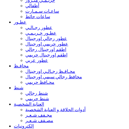
حريـمـي ميـرور
أطفالي
ساعـات سـمـارت
ساعات حائط
عطـور
عطور رجـالـي
عطـور حـريـمـي
عطور رجالي اورجينال
عطور حريمي اورجينال
اطقم اورجينال رجالي
اطقم اورجينال حريمي
عطور عربي
محافـظ
محـافـظ رجـالـي اورجينال
محافظ رجالي سيمي اورجينال
محـافظ حريمي
شنط
شنط رجالي
شنط حريمي
العناية الشخصية
أدوات الحلاقة و العناية الشخصية
مجـفف شـعـر
مصـفف شـعـر
إلكترونيات