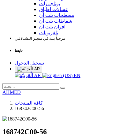
بوتاجـازات
غسالات اطباق
مسطحات بلت آن
شفاطات بلت آن
آفران بلت آن
تلفزيونات
مرحباً بـك في متجـر الـشـاذلـي
تابعنا
تسجيل الدخول
AR
AR
EN
AHMED
كافة المنتجات
168742C00-56
168742C00-56