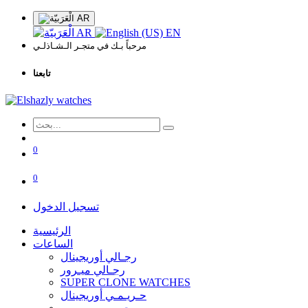
AR
AR
EN
مرحباً بـك في متجـر الـشـاذلـي
تابعنا
0
0
تسجيل الدخول
الرئيسية
الساعات
رجـالي أوريجينال
رجـالي ميـرور
SUPER CLONE WATCHES
حـريـمـي أوريجينال