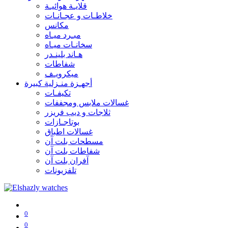
قلايـة هوائيـة
خلاطـات و عجـانـات
مكانس
مبـرد ميـاه
سخانـات ميـاه
هـاند بلينـدر
شفاطات
ميكرويـف
أجهـزة منـزلية كبيرة
تكيفـات
غسالات ملابس ومجففات
ثلاجات و ديب فريزر
بوتاجـازات
غسالات اطباق
مسطحات بلت آن
شفاطات بلت آن
آفران بلت آن
تلفزيونات
0
0