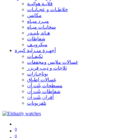
قلايـة هوائيـة
خلاطـات و عجـانـات
مكانس
مبـرد ميـاه
سخانـات ميـاه
هـاند بلينـدر
شفاطات
ميكرويـف
أجهـزة منـزلية كبيرة
تكيفـات
غسالات ملابس ومجففات
ثلاجات و ديب فريزر
بوتاجـازات
غسالات اطباق
مسطحات بلت آن
شفاطات بلت آن
آفران بلت آن
تلفزيونات
0
0