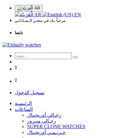
AR
AR
EN
مرحباً بـك في متجـر الـشـاذلـي
تابعنا
0
0
تسجيل الدخول
الرئيسية
الساعات
رجـالي أوريجينال
رجـالي ميـرور
SUPER CLONE WATCHES
حـريـمـي أوريجينال