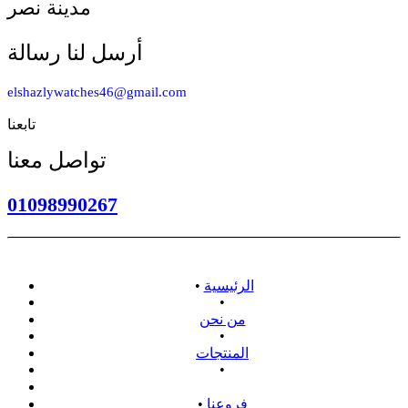
مدينة نصر
أرسل لنا رسالة
elshazlywatches46@gmail.com
تابعنا
تواصل معنا
01098990267
الرئيسية
•
•
من نحن
•
المنتجات
•
سياسة الاسترداد
فروعنا
•