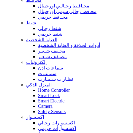
محافـظ
محـافـظ رجـالـي اورجينال
محافظ رجالي سيمي اورجينال
محـافظ حريمي
شنط
شنط رجالي
شنط حريمي
العناية الشخصية
أدوات الحلاقة و العناية الشخصية
مجـفف شـعـر
مصـفف شـعـر
إلكترونيات
سماعات اذن
سماعـات
نظـارات سـمـارت
المنزل الذكي
Home Controller
Smart Lock
Smart Electric
Camera
Safety Sensors
اكسسوار
اكسسوارات رجالي
اكسسوارات حريمي