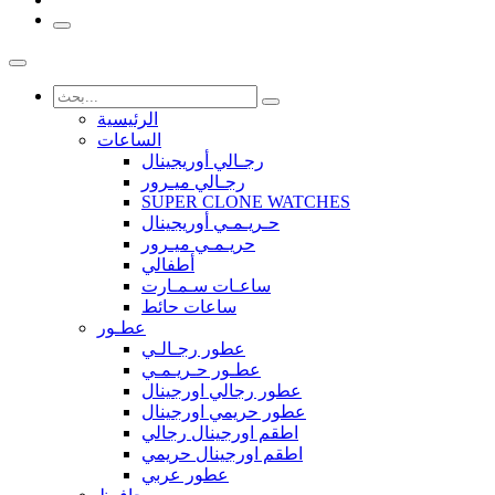
الرئيسية
الساعات
رجـالي أوريجينال
رجـالي ميـرور
SUPER CLONE WATCHES
حـريـمـي أوريجينال
حريـمـي ميـرور
أطفالي
ساعـات سـمـارت
ساعات حائط
عطـور
عطور رجـالـي
عطـور حـريـمـي
عطور رجالي اورجينال
عطور حريمي اورجينال
اطقم اورجينال رجالي
اطقم اورجينال حريمي
عطور عربي