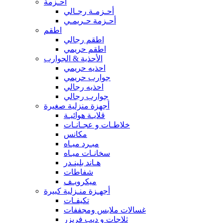
أحـزمة
أحـزمـة رجـالي
أحـزمة حـريمـي
اطقم
اطقم رجالي
اطقم حريمي
الأحذية & الجوارب
احذيه حريمي
جوارب حريمي
احذيه رجالي
جوارب رجالي
أجهزة منزلية صغيرة
قلايـة هوائيـة
خلاطـات و عجـانـات
مكانس
مبـرد ميـاه
سخانـات ميـاه
هـاند بلينـدر
شفاطات
ميكرويـف
أجهـزة منـزلية كبيرة
تكيفـات
غسالات ملابس ومجففات
ثلاجات و ديب فريزر