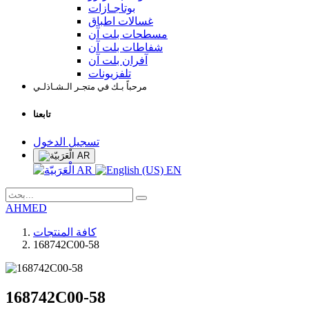
بوتاجـازات
غسالات اطباق
مسطحات بلت آن
شفاطات بلت آن
آفران بلت آن
تلفزيونات
مرحباً بـك في متجـر الـشـاذلـي
تابعنا
تسجيل الدخول
AR
AR
EN
AHMED
كافة المنتجات
168742C00-58
168742C00-58