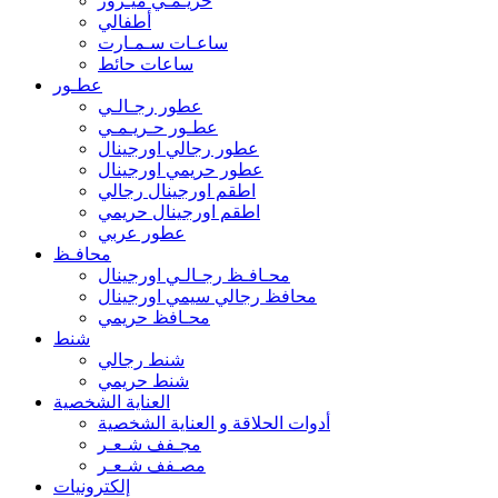
حريـمـي ميـرور
أطفالي
ساعـات سـمـارت
ساعات حائط
عطـور
عطور رجـالـي
عطـور حـريـمـي
عطور رجالي اورجينال
عطور حريمي اورجينال
اطقم اورجينال رجالي
اطقم اورجينال حريمي
عطور عربي
محافـظ
محـافـظ رجـالـي اورجينال
محافظ رجالي سيمي اورجينال
محـافظ حريمي
شنط
شنط رجالي
شنط حريمي
العناية الشخصية
أدوات الحلاقة و العناية الشخصية
مجـفف شـعـر
مصـفف شـعـر
إلكترونيات