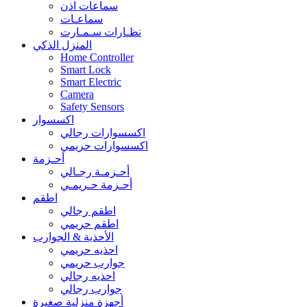
سماعات اذن
سماعـات
نظـارات سـمـارت
المنزل الذكي
Home Controller
Smart Lock
Smart Electric
Camera
Safety Sensors
اكسسوار
اكسسوارات رجالي
اكسسوارات حريمي
أحـزمة
أحـزمـة رجـالي
أحـزمة حـريمـي
اطقم
اطقم رجالي
اطقم حريمي
الأحذية & الجوارب
احذيه حريمي
جوارب حريمي
احذيه رجالي
جوارب رجالي
أجهزة منزلية صغيرة