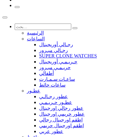
الرئيسية
الساعات
رجـالي أوريجينال
رجـالي ميـرور
SUPER CLONE WATCHES
حـريـمـي أوريجينال
حريـمـي ميـرور
أطفالي
ساعـات سـمـارت
ساعات حائط
عطـور
عطور رجـالـي
عطـور حـريـمـي
عطور رجالي اورجينال
عطور حريمي اورجينال
اطقم اورجينال رجالي
اطقم اورجينال حريمي
عطور عربي