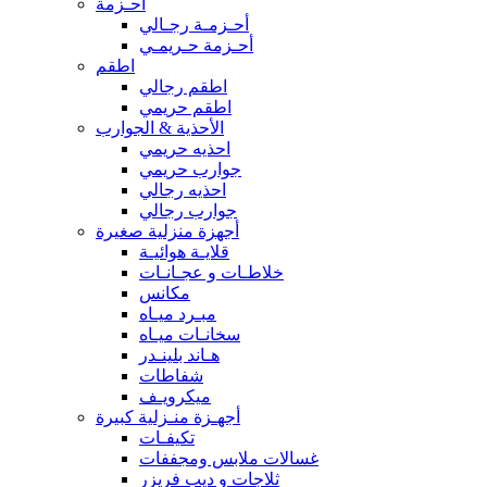
أحـزمة
أحـزمـة رجـالي
أحـزمة حـريمـي
اطقم
اطقم رجالي
اطقم حريمي
الأحذية & الجوارب
احذيه حريمي
جوارب حريمي
احذيه رجالي
جوارب رجالي
أجهزة منزلية صغيرة
قلايـة هوائيـة
خلاطـات و عجـانـات
مكانس
مبـرد ميـاه
سخانـات ميـاه
هـاند بلينـدر
شفاطات
ميكرويـف
أجهـزة منـزلية كبيرة
تكيفـات
غسالات ملابس ومجففات
ثلاجات و ديب فريزر