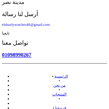
مدينة نصر
أرسل لنا رسالة
elshazlywatches46@gmail.com
تابعنا
تواصل معنا
01098990267
الرئيسية
•
•
من نحن
•
المنتجات
•
سياسة الاسترداد
فروعنا
•