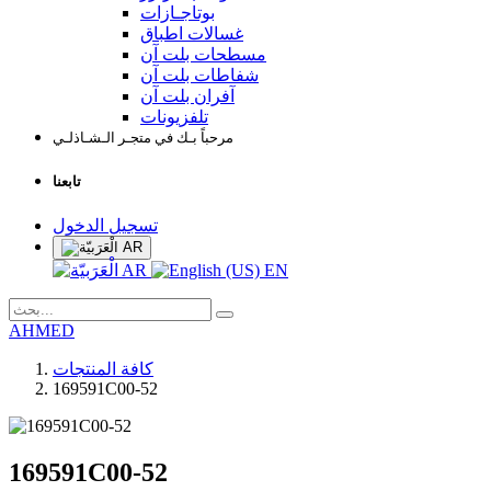
بوتاجـازات
غسالات اطباق
مسطحات بلت آن
شفاطات بلت آن
آفران بلت آن
تلفزيونات
مرحباً بـك في متجـر الـشـاذلـي
تابعنا
تسجيل الدخول
AR
AR
EN
AHMED
كافة المنتجات
169591C00-52
169591C00-52