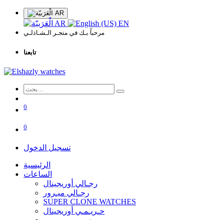
AR
AR
EN
مرحباً بـك في متجـر الـشـاذلـي
تابعنا
0
0
تسجيل الدخول
الرئيسية
الساعات
رجـالي أوريجينال
رجـالي ميـرور
SUPER CLONE WATCHES
حـريـمـي أوريجينال