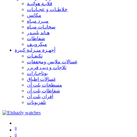
قلايـة هوائيـة
خلاطـات و عجـانـات
مكانس
مبـرد ميـاه
سخانـات ميـاه
هـاند بلينـدر
شفاطات
ميكرويـف
أجهـزة منـزلية كبيرة
تكيفـات
غسالات ملابس ومجففات
ثلاجات و ديب فريزر
بوتاجـازات
غسالات اطباق
مسطحات بلت آن
شفاطات بلت آن
آفران بلت آن
تلفزيونات
0
0