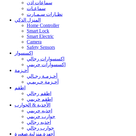
سماعات اذن
سماعـات
نظـارات سـمـارت
المنزل الذكي
Home Controller
Smart Lock
Smart Electric
Camera
Safety Sensors
اكسسوار
اكسسوارات رجالي
اكسسوارات حريمي
أحـزمة
أحـزمـة رجـالي
أحـزمة حـريمـي
اطقم
اطقم رجالي
اطقم حريمي
الأحذية & الجوارب
احذيه حريمي
جوارب حريمي
احذيه رجالي
جوارب رجالي
أجهزة منزلية صغيرة