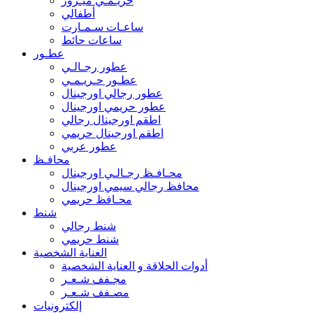
حريـمـي ميـرور
أطفالي
ساعـات سـمـارت
ساعات حائط
عطـور
عطور رجـالـي
عطـور حـريـمـي
عطور رجالي اورجينال
عطور حريمي اورجينال
اطقم اورجينال رجالي
اطقم اورجينال حريمي
عطور عربي
محافـظ
محـافـظ رجـالـي اورجينال
محافظ رجالي سيمي اورجينال
محـافظ حريمي
شنط
شنط رجالي
شنط حريمي
العناية الشخصية
أدوات الحلاقة و العناية الشخصية
مجـفف شـعـر
مصـفف شـعـر
إلكترونيات