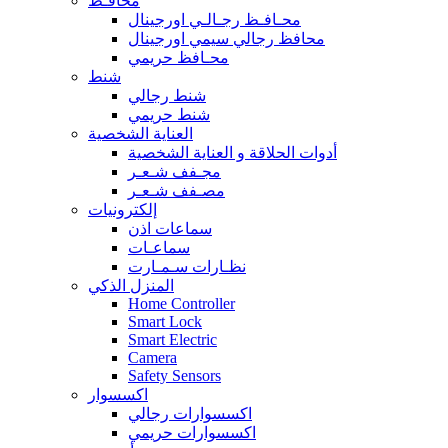
محافـظ
محـافـظ رجـالـي اورجينال
محافظ رجالي سيمي اورجينال
محـافظ حريمي
شنط
شنط رجالي
شنط حريمي
العناية الشخصية
أدوات الحلاقة و العناية الشخصية
مجـفف شـعـر
مصـفف شـعـر
إلكترونيات
سماعات اذن
سماعـات
نظـارات سـمـارت
المنزل الذكي
Home Controller
Smart Lock
Smart Electric
Camera
Safety Sensors
اكسسوار
اكسسوارات رجالي
اكسسوارات حريمي