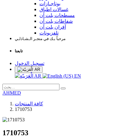
بوتاجـازات
غسالات اطباق
مسطحات بلت آن
شفاطات بلت آن
آفران بلت آن
تلفزيونات
مرحباً بـك في متجـر الـشـاذلـي
تابعنا
تسجيل الدخول
AR
AR
EN
AHMED
كافة المنتجات
1710753
1710753