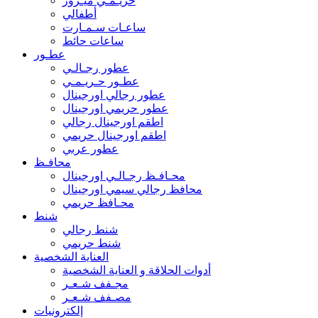
حريـمـي ميـرور
أطفالي
ساعـات سـمـارت
ساعات حائط
عطـور
عطور رجـالـي
عطـور حـريـمـي
عطور رجالي اورجينال
عطور حريمي اورجينال
اطقم اورجينال رجالي
اطقم اورجينال حريمي
عطور عربي
محافـظ
محـافـظ رجـالـي اورجينال
محافظ رجالي سيمي اورجينال
محـافظ حريمي
شنط
شنط رجالي
شنط حريمي
العناية الشخصية
أدوات الحلاقة و العناية الشخصية
مجـفف شـعـر
مصـفف شـعـر
إلكترونيات