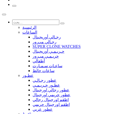
الرئيسية
الساعات
رجـالي أوريجينال
رجـالي ميـرور
SUPER CLONE WATCHES
حـريـمـي أوريجينال
حريـمـي ميـرور
أطفالي
ساعـات سـمـارت
ساعات حائط
عطـور
عطور رجـالـي
عطـور حـريـمـي
عطور رجالي اورجينال
عطور حريمي اورجينال
اطقم اورجينال رجالي
اطقم اورجينال حريمي
عطور عربي