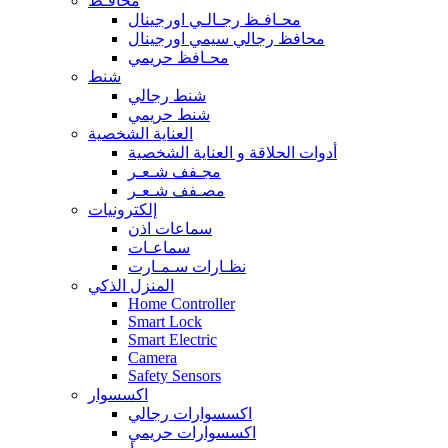
محافـظ
محـافـظ رجـالـي اورجينال
محافظ رجالي سيمي اورجينال
محـافظ حريمي
شنط
شنط رجالي
شنط حريمي
العناية الشخصية
أدوات الحلاقة و العناية الشخصية
مجـفف شـعـر
مصـفف شـعـر
إلكترونيات
سماعات اذن
سماعـات
نظـارات سـمـارت
المنزل الذكي
Home Controller
Smart Lock
Smart Electric
Camera
Safety Sensors
اكسسوار
اكسسوارات رجالي
اكسسوارات حريمي