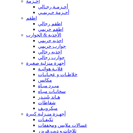
أحـزمة
أحـزمـة رجـالي
أحـزمة حـريمـي
اطقم
اطقم رجالي
اطقم حريمي
الأحذية & الجوارب
احذيه حريمي
جوارب حريمي
احذيه رجالي
جوارب رجالي
أجهزة منزلية صغيرة
قلايـة هوائيـة
خلاطـات و عجـانـات
مكانس
مبـرد ميـاه
سخانـات ميـاه
هـاند بلينـدر
شفاطات
ميكرويـف
أجهـزة منـزلية كبيرة
تكيفـات
غسالات ملابس ومجففات
ثلاجات و ديب فريزر