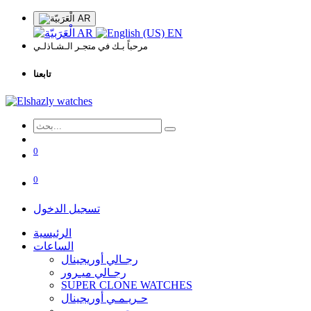
AR
AR
EN
مرحباً بـك في متجـر الـشـاذلـي
تابعنا
0
0
تسجيل الدخول
الرئيسية
الساعات
رجـالي أوريجينال
رجـالي ميـرور
SUPER CLONE WATCHES
حـريـمـي أوريجينال