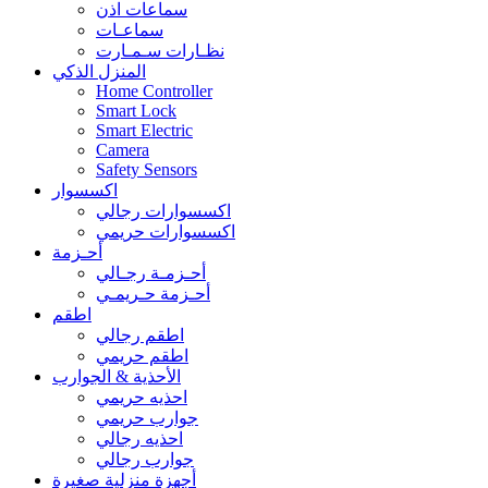
سماعات اذن
سماعـات
نظـارات سـمـارت
المنزل الذكي
Home Controller
Smart Lock
Smart Electric
Camera
Safety Sensors
اكسسوار
اكسسوارات رجالي
اكسسوارات حريمي
أحـزمة
أحـزمـة رجـالي
أحـزمة حـريمـي
اطقم
اطقم رجالي
اطقم حريمي
الأحذية & الجوارب
احذيه حريمي
جوارب حريمي
احذيه رجالي
جوارب رجالي
أجهزة منزلية صغيرة