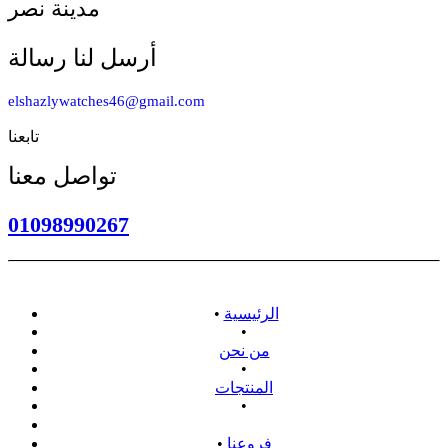
مدينة نصر
أرسل لنا رسالة
elshazlywatches46@gmail.com
تابعنا
تواصل معنا
01098990267
الرئيسية
•
•
من نحن
•
المنتجات
•
سياسة الاسترداد
فروعنا
•