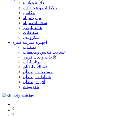
قلايـة هوائيـة
خلاطـات و عجـانـات
مكانس
مبـرد ميـاه
سخانـات ميـاه
هـاند بلينـدر
شفاطات
ميكرويـف
أجهـزة منـزلية كبيرة
تكيفـات
غسالات ملابس ومجففات
ثلاجات و ديب فريزر
بوتاجـازات
غسالات اطباق
مسطحات بلت آن
شفاطات بلت آن
آفران بلت آن
تلفزيونات
0
0