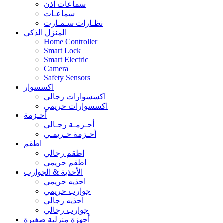
سماعات اذن
سماعـات
نظـارات سـمـارت
المنزل الذكي
Home Controller
Smart Lock
Smart Electric
Camera
Safety Sensors
اكسسوار
اكسسوارات رجالي
اكسسوارات حريمي
أحـزمة
أحـزمـة رجـالي
أحـزمة حـريمـي
اطقم
اطقم رجالي
اطقم حريمي
الأحذية & الجوارب
احذيه حريمي
جوارب حريمي
احذيه رجالي
جوارب رجالي
أجهزة منزلية صغيرة