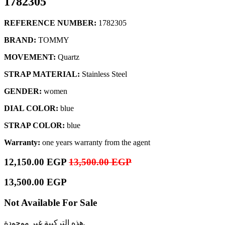
1782305
REFERENCE NUMBER:
1782305
BRAND:
TOMMY
MOVEMENT:
Quartz
STRAP MATERIAL:
Stainless Steel
GENDER:
women
DIAL COLOR:
blue
STRAP COLOR:
blue
Warranty:
one years warranty from the agent
12,150.00
EGP
13,500.00
EGP
13,500.00
EGP
Not Available For Sale
هذه التركيبة غير موجودة.