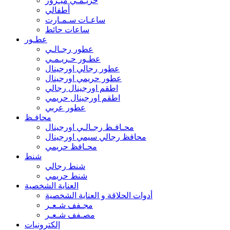
حريـمـي ميـرور
أطفالي
ساعـات سـمـارت
ساعات حائط
عطـور
عطور رجـالـي
عطـور حـريـمـي
عطور رجالي اورجينال
عطور حريمي اورجينال
اطقم اورجينال رجالي
اطقم اورجينال حريمي
عطور عربي
محافـظ
محـافـظ رجـالـي اورجينال
محافظ رجالي سيمي اورجينال
محـافظ حريمي
شنط
شنط رجالي
شنط حريمي
العناية الشخصية
أدوات الحلاقة و العناية الشخصية
مجـفف شـعـر
مصـفف شـعـر
إلكترونيات