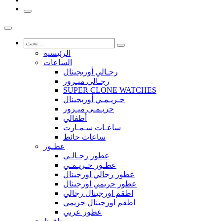
الرئيسية
الساعات
رجـالي أوريجينال
رجـالي ميـرور
SUPER CLONE WATCHES
حـريـمـي أوريجينال
حريـمـي ميـرور
أطفالي
ساعـات سـمـارت
ساعات حائط
عطـور
عطور رجـالـي
عطـور حـريـمـي
عطور رجالي اورجينال
عطور حريمي اورجينال
اطقم اورجينال رجالي
اطقم اورجينال حريمي
عطور عربي