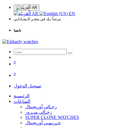
AR
AR
EN
مرحباً بـك في متجـر الـشـاذلـي
تابعنا
0
0
تسجيل الدخول
الرئيسية
الساعات
رجـالي أوريجينال
رجـالي ميـرور
SUPER CLONE WATCHES
حـريـمـي أوريجينال