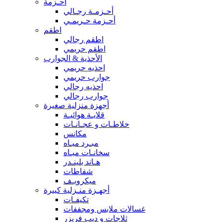
أحـزمة
أحـزمـة رجـالي
أحـزمة حـريمـي
اطقم
اطقم رجالي
اطقم حريمي
الأحذية & الجوارب
احذيه حريمي
جوارب حريمي
احذيه رجالي
جوارب رجالي
أجهزة منزلية صغيرة
قلايـة هوائيـة
خلاطـات و عجـانـات
مكانس
مبـرد ميـاه
سخانـات ميـاه
هـاند بلينـدر
شفاطات
ميكرويـف
أجهـزة منـزلية كبيرة
تكيفـات
غسالات ملابس ومجففات
ثلاجات و ديب فريزر