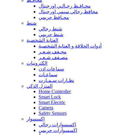
محافـظ
محـافـظ رجـالـي اورجينال
محافظ رجالي سيمي اورجينال
محـافظ حريمي
شنط
شنط رجالي
شنط حريمي
العناية الشخصية
أدوات الحلاقة و العناية الشخصية
مجـفف شـعـر
مصـفف شـعـر
إلكترونيات
سماعات اذن
سماعـات
نظـارات سـمـارت
المنزل الذكي
Home Controller
Smart Lock
Smart Electric
Camera
Safety Sensors
اكسسوار
اكسسوارات رجالي
اكسسوارات حريمي