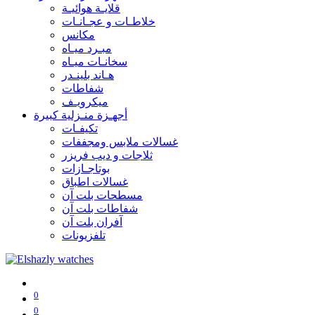
قلايـة هوائيـة
خلاطـات و عجـانـات
مكانس
مبـرد ميـاه
سخانـات ميـاه
هـاند بلينـدر
شفاطات
ميكرويـف
أجهـزة منـزلية كبيرة
تكيفـات
غسالات ملابس ومجففات
ثلاجات و ديب فريزر
بوتاجـازات
غسالات اطباق
مسطحات بلت آن
شفاطات بلت آن
آفران بلت آن
تلفزيونات
0
0