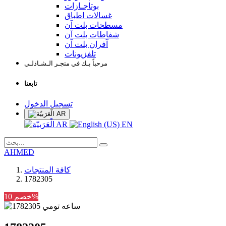
بوتاجـازات
غسالات اطباق
مسطحات بلت آن
شفاطات بلت آن
آفران بلت آن
تلفزيونات
مرحباً بـك في متجـر الـشـاذلـي
تابعنا
تسجيل الدخول
AR
AR
EN
AHMED
كافة المنتجات
1782305
خصم 10%