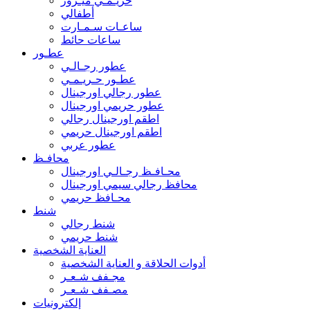
حريـمـي ميـرور
أطفالي
ساعـات سـمـارت
ساعات حائط
عطـور
عطور رجـالـي
عطـور حـريـمـي
عطور رجالي اورجينال
عطور حريمي اورجينال
اطقم اورجينال رجالي
اطقم اورجينال حريمي
عطور عربي
محافـظ
محـافـظ رجـالـي اورجينال
محافظ رجالي سيمي اورجينال
محـافظ حريمي
شنط
شنط رجالي
شنط حريمي
العناية الشخصية
أدوات الحلاقة و العناية الشخصية
مجـفف شـعـر
مصـفف شـعـر
إلكترونيات