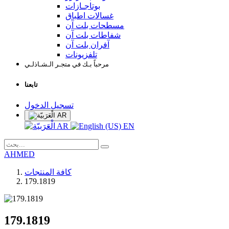
بوتاجـازات
غسالات اطباق
مسطحات بلت آن
شفاطات بلت آن
آفران بلت آن
تلفزيونات
مرحباً بـك في متجـر الـشـاذلـي
تابعنا
تسجيل الدخول
AR
AR
EN
AHMED
كافة المنتجات
179.1819
179.1819