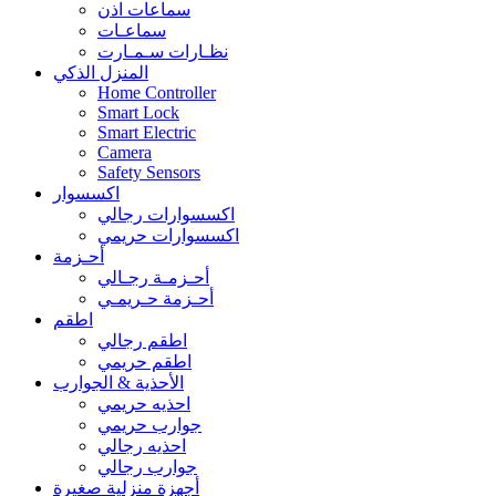
سماعات اذن
سماعـات
نظـارات سـمـارت
المنزل الذكي
Home Controller
Smart Lock
Smart Electric
Camera
Safety Sensors
اكسسوار
اكسسوارات رجالي
اكسسوارات حريمي
أحـزمة
أحـزمـة رجـالي
أحـزمة حـريمـي
اطقم
اطقم رجالي
اطقم حريمي
الأحذية & الجوارب
احذيه حريمي
جوارب حريمي
احذيه رجالي
جوارب رجالي
أجهزة منزلية صغيرة