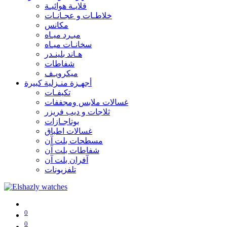
قلايـة هوائيـة
خلاطـات و عجـانـات
مكانس
مبـرد ميـاه
سخانـات ميـاه
هـاند بلينـدر
شفاطات
ميكرويـف
أجهـزة منـزلية كبيرة
تكيفـات
غسالات ملابس ومجففات
ثلاجات و ديب فريزر
بوتاجـازات
غسالات اطباق
مسطحات بلت آن
شفاطات بلت آن
آفران بلت آن
تلفزيونات
0
0