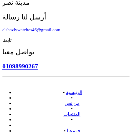
مدينة نصر
أرسل لنا رسالة
elshazlywatches46@gmail.com
تابعنا
تواصل معنا
01098990267
الرئيسية
•
•
من نحن
•
المنتجات
•
سياسة الاسترداد
فروعنا
•