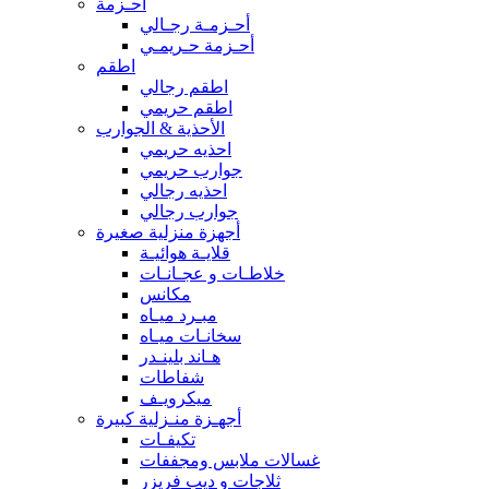
أحـزمة
أحـزمـة رجـالي
أحـزمة حـريمـي
اطقم
اطقم رجالي
اطقم حريمي
الأحذية & الجوارب
احذيه حريمي
جوارب حريمي
احذيه رجالي
جوارب رجالي
أجهزة منزلية صغيرة
قلايـة هوائيـة
خلاطـات و عجـانـات
مكانس
مبـرد ميـاه
سخانـات ميـاه
هـاند بلينـدر
شفاطات
ميكرويـف
أجهـزة منـزلية كبيرة
تكيفـات
غسالات ملابس ومجففات
ثلاجات و ديب فريزر