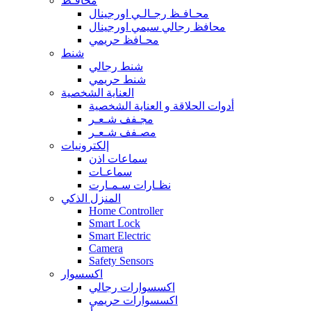
محافـظ
محـافـظ رجـالـي اورجينال
محافظ رجالي سيمي اورجينال
محـافظ حريمي
شنط
شنط رجالي
شنط حريمي
العناية الشخصية
أدوات الحلاقة و العناية الشخصية
مجـفف شـعـر
مصـفف شـعـر
إلكترونيات
سماعات اذن
سماعـات
نظـارات سـمـارت
المنزل الذكي
Home Controller
Smart Lock
Smart Electric
Camera
Safety Sensors
اكسسوار
اكسسوارات رجالي
اكسسوارات حريمي