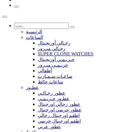
الرئيسية
الساعات
رجـالي أوريجينال
رجـالي ميـرور
SUPER CLONE WATCHES
حـريـمـي أوريجينال
حريـمـي ميـرور
أطفالي
ساعـات سـمـارت
ساعات حائط
عطـور
عطور رجـالـي
عطـور حـريـمـي
عطور رجالي اورجينال
عطور حريمي اورجينال
اطقم اورجينال رجالي
اطقم اورجينال حريمي
عطور عربي