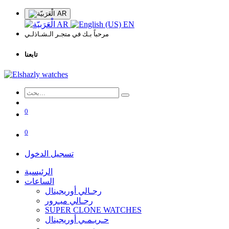
AR
AR
EN
مرحباً بـك في متجـر الـشـاذلـي
تابعنا
0
0
تسجيل الدخول
الرئيسية
الساعات
رجـالي أوريجينال
رجـالي ميـرور
SUPER CLONE WATCHES
حـريـمـي أوريجينال