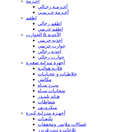
أحـزمة
أحـزمـة رجـالي
أحـزمة حـريمـي
اطقم
اطقم رجالي
اطقم حريمي
الأحذية & الجوارب
احذيه حريمي
جوارب حريمي
احذيه رجالي
جوارب رجالي
أجهزة منزلية صغيرة
قلايـة هوائيـة
خلاطـات و عجـانـات
مكانس
مبـرد ميـاه
سخانـات ميـاه
هـاند بلينـدر
شفاطات
ميكرويـف
أجهـزة منـزلية كبيرة
تكيفـات
غسالات ملابس ومجففات
ثلاجات و ديب فريزر