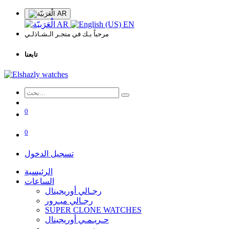
AR
AR
EN
مرحباً بـك في متجـر الـشـاذلـي
تابعنا
0
0
تسجيل الدخول
الرئيسية
الساعات
رجـالي أوريجينال
رجـالي ميـرور
SUPER CLONE WATCHES
حـريـمـي أوريجينال