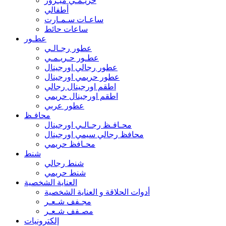
حريـمـي ميـرور
أطفالي
ساعـات سـمـارت
ساعات حائط
عطـور
عطور رجـالـي
عطـور حـريـمـي
عطور رجالي اورجينال
عطور حريمي اورجينال
اطقم اورجينال رجالي
اطقم اورجينال حريمي
عطور عربي
محافـظ
محـافـظ رجـالـي اورجينال
محافظ رجالي سيمي اورجينال
محـافظ حريمي
شنط
شنط رجالي
شنط حريمي
العناية الشخصية
أدوات الحلاقة و العناية الشخصية
مجـفف شـعـر
مصـفف شـعـر
إلكترونيات