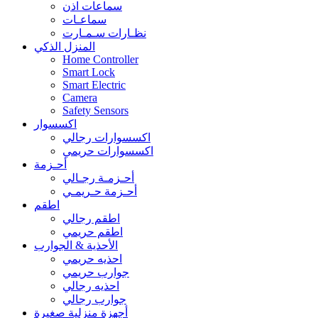
سماعات اذن
سماعـات
نظـارات سـمـارت
المنزل الذكي
Home Controller
Smart Lock
Smart Electric
Camera
Safety Sensors
اكسسوار
اكسسوارات رجالي
اكسسوارات حريمي
أحـزمة
أحـزمـة رجـالي
أحـزمة حـريمـي
اطقم
اطقم رجالي
اطقم حريمي
الأحذية & الجوارب
احذيه حريمي
جوارب حريمي
احذيه رجالي
جوارب رجالي
أجهزة منزلية صغيرة