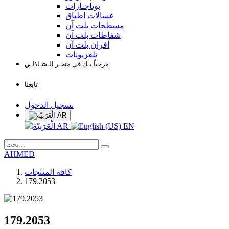
بوتاجـازات
غسالات اطباق
مسطحات بلت آن
شفاطات بلت آن
آفران بلت آن
تلفزيونات
مرحباً بـك في متجـر الـشـاذلـي
تابعنا
تسجيل الدخول
AR
AR
EN
AHMED
كافة المنتجات
179.2053
179.2053