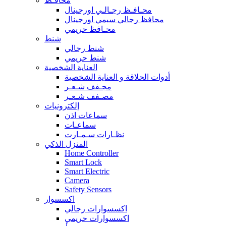
محافـظ
محـافـظ رجـالـي اورجينال
محافظ رجالي سيمي اورجينال
محـافظ حريمي
شنط
شنط رجالي
شنط حريمي
العناية الشخصية
أدوات الحلاقة و العناية الشخصية
مجـفف شـعـر
مصـفف شـعـر
إلكترونيات
سماعات اذن
سماعـات
نظـارات سـمـارت
المنزل الذكي
Home Controller
Smart Lock
Smart Electric
Camera
Safety Sensors
اكسسوار
اكسسوارات رجالي
اكسسوارات حريمي