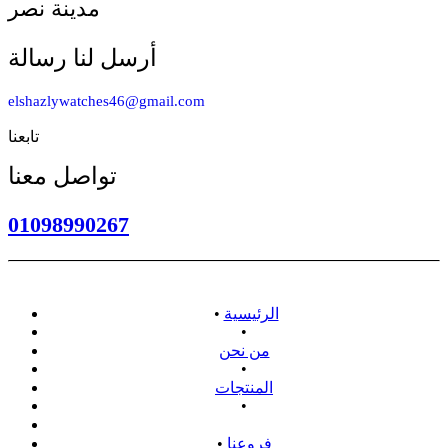
مدينة نصر
أرسل لنا رسالة
elshazlywatches46@gmail.com
تابعنا
تواصل معنا
01098990267
الرئيسية
•
•
من نحن
•
المنتجات
•
سياسة الاسترداد
فروعنا
•