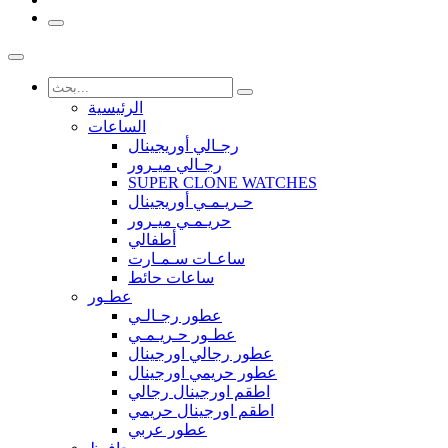
الرئيسية
الساعات
رجـالي أوريجينال
رجـالي ميـرور
SUPER CLONE WATCHES
حـريـمـي أوريجينال
حريـمـي ميـرور
أطفالي
ساعـات سـمـارت
ساعات حائط
عطـور
عطور رجـالـي
عطـور حـريـمـي
عطور رجالي اورجينال
عطور حريمي اورجينال
اطقم اورجينال رجالي
اطقم اورجينال حريمي
عطور عربي