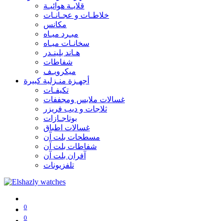
قلايـة هوائيـة
خلاطـات و عجـانـات
مكانس
مبـرد ميـاه
سخانـات ميـاه
هـاند بلينـدر
شفاطات
ميكرويـف
أجهـزة منـزلية كبيرة
تكيفـات
غسالات ملابس ومجففات
ثلاجات و ديب فريزر
بوتاجـازات
غسالات اطباق
مسطحات بلت آن
شفاطات بلت آن
آفران بلت آن
تلفزيونات
0
0