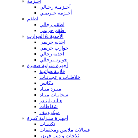
أحـزمة
أحـزمـة رجـالي
أحـزمة حـريمـي
اطقم
اطقم رجالي
اطقم حريمي
الأحذية & الجوارب
احذيه حريمي
جوارب حريمي
احذيه رجالي
جوارب رجالي
أجهزة منزلية صغيرة
قلايـة هوائيـة
خلاطـات و عجـانـات
مكانس
مبـرد ميـاه
سخانـات ميـاه
هـاند بلينـدر
شفاطات
ميكرويـف
أجهـزة منـزلية كبيرة
تكيفـات
غسالات ملابس ومجففات
ثلاجات و ديب فريزر