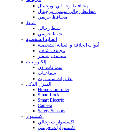
محافـظ
محـافـظ رجـالـي اورجينال
محافظ رجالي سيمي اورجينال
محـافظ حريمي
شنط
شنط رجالي
شنط حريمي
العناية الشخصية
أدوات الحلاقة و العناية الشخصية
مجـفف شـعـر
مصـفف شـعـر
إلكترونيات
سماعات اذن
سماعـات
نظـارات سـمـارت
المنزل الذكي
Home Controller
Smart Lock
Smart Electric
Camera
Safety Sensors
اكسسوار
اكسسوارات رجالي
اكسسوارات حريمي