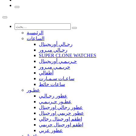
الرئيسية
الساعات
رجـالي أوريجينال
رجـالي ميـرور
SUPER CLONE WATCHES
حـريـمـي أوريجينال
حريـمـي ميـرور
أطفالي
ساعـات سـمـارت
ساعات حائط
عطـور
عطور رجـالـي
عطـور حـريـمـي
عطور رجالي اورجينال
عطور حريمي اورجينال
اطقم اورجينال رجالي
اطقم اورجينال حريمي
عطور عربي