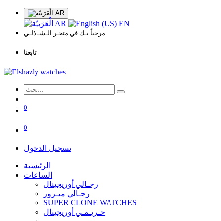
AR
AR
EN
مرحباً بـك في متجـر الـشـاذلـي
تابعنا
0
0
تسجيل الدخول
الرئيسية
الساعات
رجـالي أوريجينال
رجـالي ميـرور
SUPER CLONE WATCHES
حـريـمـي أوريجينال