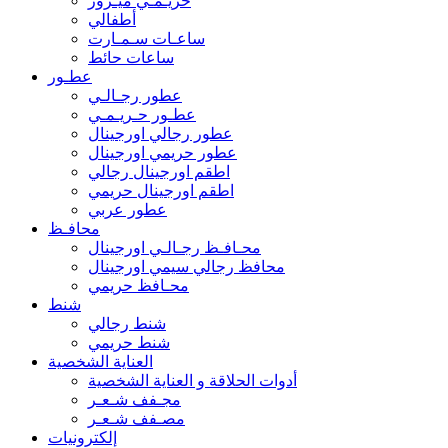
حريـمـي ميـرور
أطفالي
ساعـات سـمـارت
ساعات حائط
عطـور
عطور رجـالـي
عطـور حـريـمـي
عطور رجالي اورجينال
عطور حريمي اورجينال
اطقم اورجينال رجالي
اطقم اورجينال حريمي
عطور عربي
محافـظ
محـافـظ رجـالـي اورجينال
محافظ رجالي سيمي اورجينال
محـافظ حريمي
شنط
شنط رجالي
شنط حريمي
العناية الشخصية
أدوات الحلاقة و العناية الشخصية
مجـفف شـعـر
مصـفف شـعـر
إلكترونيات