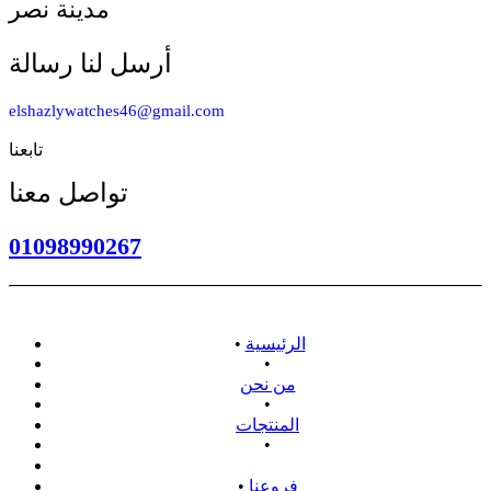
مدينة نصر
أرسل لنا رسالة
elshazlywatches46@gmail.com
تابعنا
تواصل معنا
01098990267
الرئيسية
•
•
من نحن
•
المنتجات
•
سياسة الاسترداد
فروعنا
•