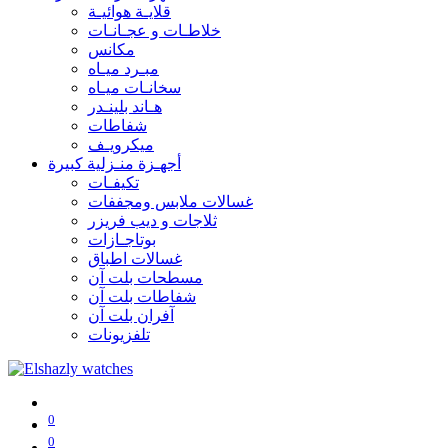
قلايـة هوائيـة
خلاطـات و عجـانـات
مكانس
مبـرد ميـاه
سخانـات ميـاه
هـاند بلينـدر
شفاطات
ميكرويـف
أجهـزة منـزلية كبيرة
تكيفـات
غسالات ملابس ومجففات
ثلاجات و ديب فريزر
بوتاجـازات
غسالات اطباق
مسطحات بلت آن
شفاطات بلت آن
آفران بلت آن
تلفزيونات
0
0