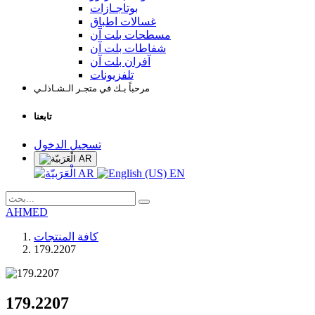
بوتاجـازات
غسالات اطباق
مسطحات بلت آن
شفاطات بلت آن
آفران بلت آن
تلفزيونات
مرحباً بـك في متجـر الـشـاذلـي
تابعنا
تسجيل الدخول
AR
AR
EN
AHMED
كافة المنتجات
179.2207
179.2207