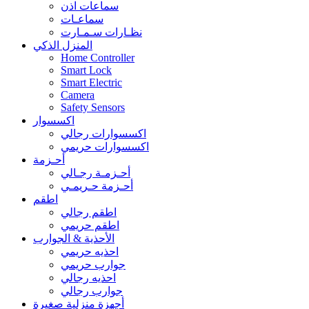
سماعات اذن
سماعـات
نظـارات سـمـارت
المنزل الذكي
Home Controller
Smart Lock
Smart Electric
Camera
Safety Sensors
اكسسوار
اكسسوارات رجالي
اكسسوارات حريمي
أحـزمة
أحـزمـة رجـالي
أحـزمة حـريمـي
اطقم
اطقم رجالي
اطقم حريمي
الأحذية & الجوارب
احذيه حريمي
جوارب حريمي
احذيه رجالي
جوارب رجالي
أجهزة منزلية صغيرة