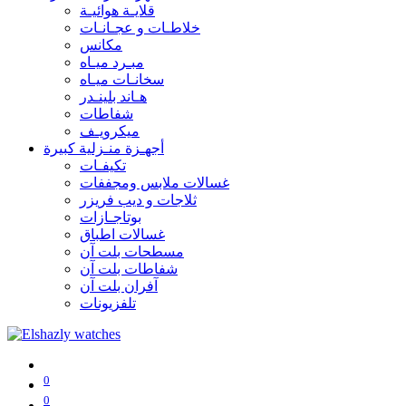
قلايـة هوائيـة
خلاطـات و عجـانـات
مكانس
مبـرد ميـاه
سخانـات ميـاه
هـاند بلينـدر
شفاطات
ميكرويـف
أجهـزة منـزلية كبيرة
تكيفـات
غسالات ملابس ومجففات
ثلاجات و ديب فريزر
بوتاجـازات
غسالات اطباق
مسطحات بلت آن
شفاطات بلت آن
آفران بلت آن
تلفزيونات
0
0