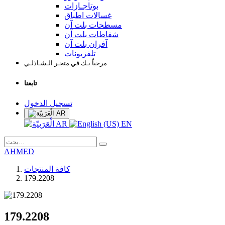
بوتاجـازات
غسالات اطباق
مسطحات بلت آن
شفاطات بلت آن
آفران بلت آن
تلفزيونات
مرحباً بـك في متجـر الـشـاذلـي
تابعنا
تسجيل الدخول
AR
AR
EN
AHMED
كافة المنتجات
179.2208
179.2208