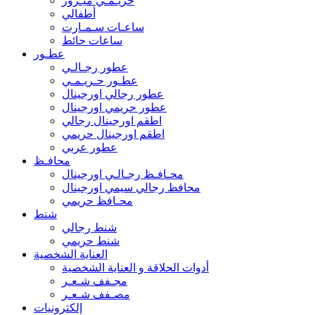
حريـمـي ميـرور
أطفالي
ساعـات سـمـارت
ساعات حائط
عطـور
عطور رجـالـي
عطـور حـريـمـي
عطور رجالي اورجينال
عطور حريمي اورجينال
اطقم اورجينال رجالي
اطقم اورجينال حريمي
عطور عربي
محافـظ
محـافـظ رجـالـي اورجينال
محافظ رجالي سيمي اورجينال
محـافظ حريمي
شنط
شنط رجالي
شنط حريمي
العناية الشخصية
أدوات الحلاقة و العناية الشخصية
مجـفف شـعـر
مصـفف شـعـر
إلكترونيات