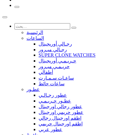
الرئيسية
الساعات
رجـالي أوريجينال
رجـالي ميـرور
SUPER CLONE WATCHES
حـريـمـي أوريجينال
حريـمـي ميـرور
أطفالي
ساعـات سـمـارت
ساعات حائط
عطـور
عطور رجـالـي
عطـور حـريـمـي
عطور رجالي اورجينال
عطور حريمي اورجينال
اطقم اورجينال رجالي
اطقم اورجينال حريمي
عطور عربي