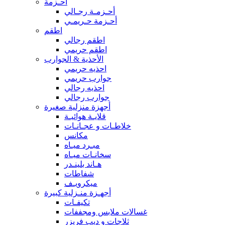
أحـزمة
أحـزمـة رجـالي
أحـزمة حـريمـي
اطقم
اطقم رجالي
اطقم حريمي
الأحذية & الجوارب
احذيه حريمي
جوارب حريمي
احذيه رجالي
جوارب رجالي
أجهزة منزلية صغيرة
قلايـة هوائيـة
خلاطـات و عجـانـات
مكانس
مبـرد ميـاه
سخانـات ميـاه
هـاند بلينـدر
شفاطات
ميكرويـف
أجهـزة منـزلية كبيرة
تكيفـات
غسالات ملابس ومجففات
ثلاجات و ديب فريزر