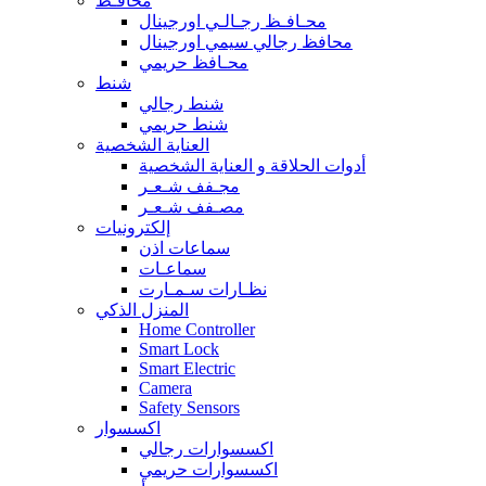
محافـظ
محـافـظ رجـالـي اورجينال
محافظ رجالي سيمي اورجينال
محـافظ حريمي
شنط
شنط رجالي
شنط حريمي
العناية الشخصية
أدوات الحلاقة و العناية الشخصية
مجـفف شـعـر
مصـفف شـعـر
إلكترونيات
سماعات اذن
سماعـات
نظـارات سـمـارت
المنزل الذكي
Home Controller
Smart Lock
Smart Electric
Camera
Safety Sensors
اكسسوار
اكسسوارات رجالي
اكسسوارات حريمي