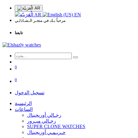
AR
AR
EN
مرحباً بـك في متجـر الـشـاذلـي
تابعنا
0
0
تسجيل الدخول
الرئيسية
الساعات
رجـالي أوريجينال
رجـالي ميـرور
SUPER CLONE WATCHES
حـريـمـي أوريجينال