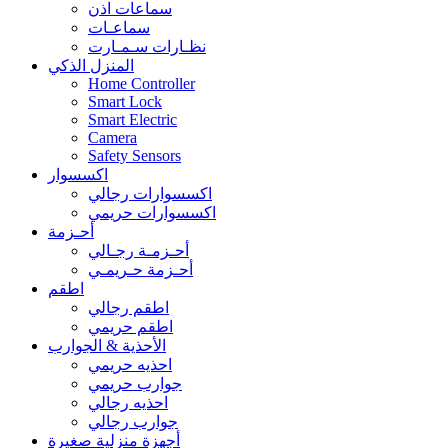
سماعات اذن
سماعـات
نظـارات سـمـارت
المنزل الذكي
Home Controller
Smart Lock
Smart Electric
Camera
Safety Sensors
اكسسوار
اكسسوارات رجالي
اكسسوارات حريمي
أحـزمة
أحـزمـة رجـالي
أحـزمة حـريمـي
اطقم
اطقم رجالي
اطقم حريمي
الأحذية & الجوارب
احذيه حريمي
جوارب حريمي
احذيه رجالي
جوارب رجالي
أجهزة منزلية صغيرة