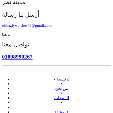
مدينة نصر
أرسل لنا رسالة
elshazlywatches46@gmail.com
تابعنا
تواصل معنا
01098990267
الرئيسية
•
•
من نحن
•
المنتجات
•
سياسة الاسترداد
فروعنا
•