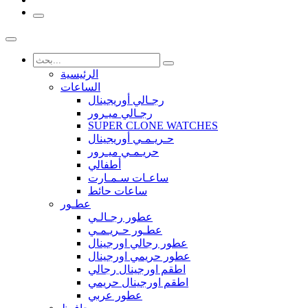
الرئيسية
الساعات
رجـالي أوريجينال
رجـالي ميـرور
SUPER CLONE WATCHES
حـريـمـي أوريجينال
حريـمـي ميـرور
أطفالي
ساعـات سـمـارت
ساعات حائط
عطـور
عطور رجـالـي
عطـور حـريـمـي
عطور رجالي اورجينال
عطور حريمي اورجينال
اطقم اورجينال رجالي
اطقم اورجينال حريمي
عطور عربي