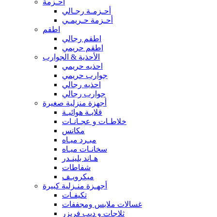
أحـزمة
أحـزمـة رجـالي
أحـزمة حـريمـي
اطقم
اطقم رجالي
اطقم حريمي
الأحذية & الجوارب
احذيه حريمي
جوارب حريمي
احذيه رجالي
جوارب رجالي
أجهزة منزلية صغيرة
قلايـة هوائيـة
خلاطـات و عجـانـات
مكانس
مبـرد ميـاه
سخانـات ميـاه
هـاند بلينـدر
شفاطات
ميكرويـف
أجهـزة منـزلية كبيرة
تكيفـات
غسالات ملابس ومجففات
ثلاجات و ديب فريزر