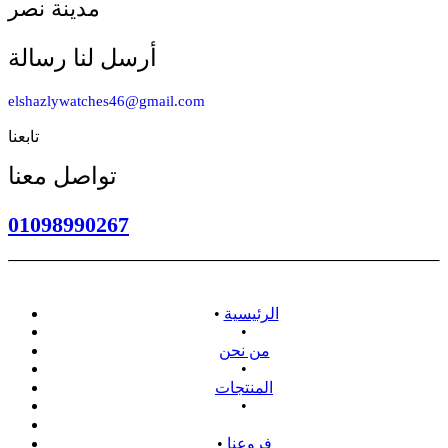
مدينة نصر
أرسل لنا رسالة
elshazlywatches46@gmail.com
تابعنا
تواصل معنا
01098990267
الرئيسية
•
•
من نحن
•
المنتجات
•
سياسة الاسترداد
فروعنا
•