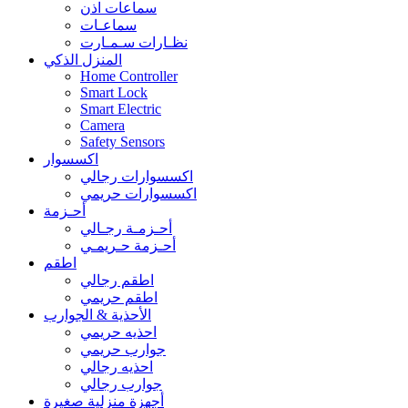
سماعات اذن
سماعـات
نظـارات سـمـارت
المنزل الذكي
Home Controller
Smart Lock
Smart Electric
Camera
Safety Sensors
اكسسوار
اكسسوارات رجالي
اكسسوارات حريمي
أحـزمة
أحـزمـة رجـالي
أحـزمة حـريمـي
اطقم
اطقم رجالي
اطقم حريمي
الأحذية & الجوارب
احذيه حريمي
جوارب حريمي
احذيه رجالي
جوارب رجالي
أجهزة منزلية صغيرة