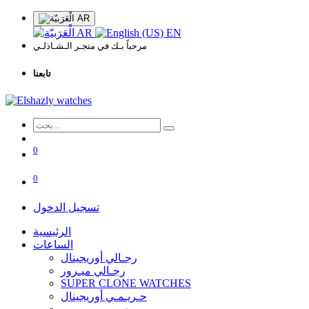
AR
AR
EN
مرحباً بـك في متجـر الـشـاذلـي
تابعنا
0
0
تسجيل الدخول
الرئيسية
الساعات
رجـالي أوريجينال
رجـالي ميـرور
SUPER CLONE WATCHES
حـريـمـي أوريجينال