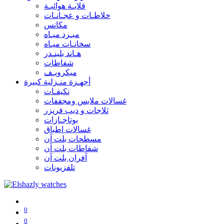
قلايـة هوائيـة
خلاطـات و عجـانـات
مكانس
مبـرد ميـاه
سخانـات ميـاه
هـاند بلينـدر
شفاطات
ميكرويـف
أجهـزة منـزلية كبيرة
تكيفـات
غسالات ملابس ومجففات
ثلاجات و ديب فريزر
بوتاجـازات
غسالات اطباق
مسطحات بلت آن
شفاطات بلت آن
آفران بلت آن
تلفزيونات
0
0