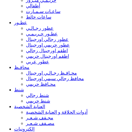
حريـمـي ميـرور
أطفالي
ساعـات سـمـارت
ساعات حائط
عطـور
عطور رجـالـي
عطـور حـريـمـي
عطور رجالي اورجينال
عطور حريمي اورجينال
اطقم اورجينال رجالي
اطقم اورجينال حريمي
عطور عربي
محافـظ
محـافـظ رجـالـي اورجينال
محافظ رجالي سيمي اورجينال
محـافظ حريمي
شنط
شنط رجالي
شنط حريمي
العناية الشخصية
أدوات الحلاقة و العناية الشخصية
مجـفف شـعـر
مصـفف شـعـر
إلكترونيات