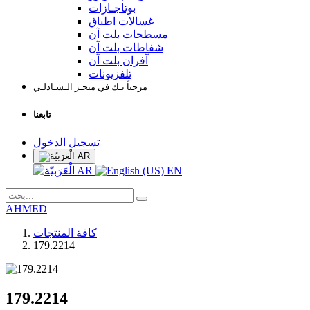
بوتاجـازات
غسالات اطباق
مسطحات بلت آن
شفاطات بلت آن
آفران بلت آن
تلفزيونات
مرحباً بـك في متجـر الـشـاذلـي
تابعنا
تسجيل الدخول
AR
AR
EN
AHMED
كافة المنتجات
179.2214
179.2214