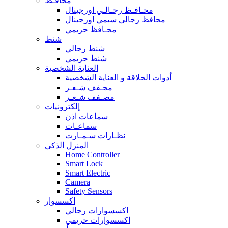
محافـظ
محـافـظ رجـالـي اورجينال
محافظ رجالي سيمي اورجينال
محـافظ حريمي
شنط
شنط رجالي
شنط حريمي
العناية الشخصية
أدوات الحلاقة و العناية الشخصية
مجـفف شـعـر
مصـفف شـعـر
إلكترونيات
سماعات اذن
سماعـات
نظـارات سـمـارت
المنزل الذكي
Home Controller
Smart Lock
Smart Electric
Camera
Safety Sensors
اكسسوار
اكسسوارات رجالي
اكسسوارات حريمي