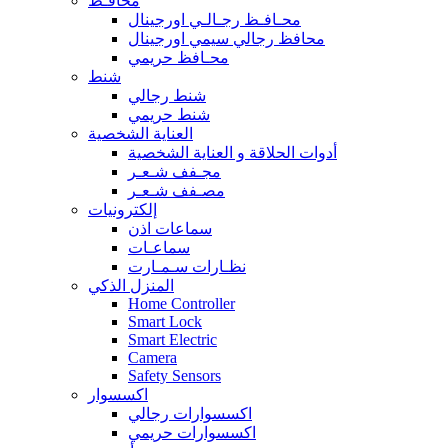
محافـظ
محـافـظ رجـالـي اورجينال
محافظ رجالي سيمي اورجينال
محـافظ حريمي
شنط
شنط رجالي
شنط حريمي
العناية الشخصية
أدوات الحلاقة و العناية الشخصية
مجـفف شـعـر
مصـفف شـعـر
إلكترونيات
سماعات اذن
سماعـات
نظـارات سـمـارت
المنزل الذكي
Home Controller
Smart Lock
Smart Electric
Camera
Safety Sensors
اكسسوار
اكسسوارات رجالي
اكسسوارات حريمي