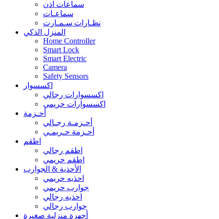
سماعات اذن
سماعـات
نظـارات سـمـارت
المنزل الذكي
Home Controller
Smart Lock
Smart Electric
Camera
Safety Sensors
اكسسوار
اكسسوارات رجالي
اكسسوارات حريمي
أحـزمة
أحـزمـة رجـالي
أحـزمة حـريمـي
اطقم
اطقم رجالي
اطقم حريمي
الأحذية & الجوارب
احذيه حريمي
جوارب حريمي
احذيه رجالي
جوارب رجالي
أجهزة منزلية صغيرة