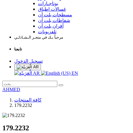
بوتاجـازات
غسالات اطباق
مسطحات بلت آن
شفاطات بلت آن
آفران بلت آن
تلفزيونات
مرحباً بـك في متجـر الـشـاذلـي
تابعنا
تسجيل الدخول
AR
AR
EN
AHMED
كافة المنتجات
179.2232
179.2232