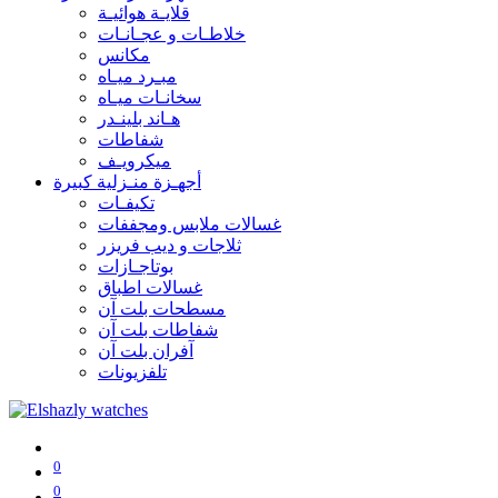
قلايـة هوائيـة
خلاطـات و عجـانـات
مكانس
مبـرد ميـاه
سخانـات ميـاه
هـاند بلينـدر
شفاطات
ميكرويـف
أجهـزة منـزلية كبيرة
تكيفـات
غسالات ملابس ومجففات
ثلاجات و ديب فريزر
بوتاجـازات
غسالات اطباق
مسطحات بلت آن
شفاطات بلت آن
آفران بلت آن
تلفزيونات
0
0