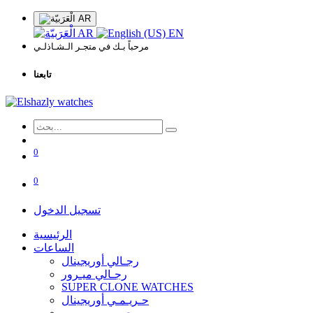
AR
AR
EN
مرحباً بـك في متجـر الـشـاذلـي
تابعنا
0
0
تسجيل الدخول
الرئيسية
الساعات
رجـالي أوريجينال
رجـالي ميـرور
SUPER CLONE WATCHES
حـريـمـي أوريجينال