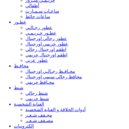
حريـمـي ميـرور
أطفالي
ساعـات سـمـارت
ساعات حائط
عطـور
عطور رجـالـي
عطـور حـريـمـي
عطور رجالي اورجينال
عطور حريمي اورجينال
اطقم اورجينال رجالي
اطقم اورجينال حريمي
عطور عربي
محافـظ
محـافـظ رجـالـي اورجينال
محافظ رجالي سيمي اورجينال
محـافظ حريمي
شنط
شنط رجالي
شنط حريمي
العناية الشخصية
أدوات الحلاقة و العناية الشخصية
مجـفف شـعـر
مصـفف شـعـر
إلكترونيات