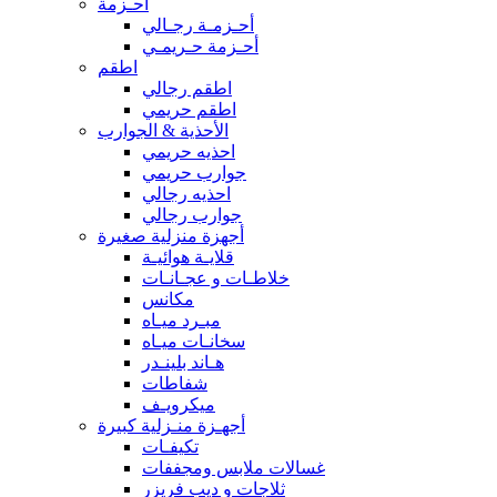
أحـزمة
أحـزمـة رجـالي
أحـزمة حـريمـي
اطقم
اطقم رجالي
اطقم حريمي
الأحذية & الجوارب
احذيه حريمي
جوارب حريمي
احذيه رجالي
جوارب رجالي
أجهزة منزلية صغيرة
قلايـة هوائيـة
خلاطـات و عجـانـات
مكانس
مبـرد ميـاه
سخانـات ميـاه
هـاند بلينـدر
شفاطات
ميكرويـف
أجهـزة منـزلية كبيرة
تكيفـات
غسالات ملابس ومجففات
ثلاجات و ديب فريزر