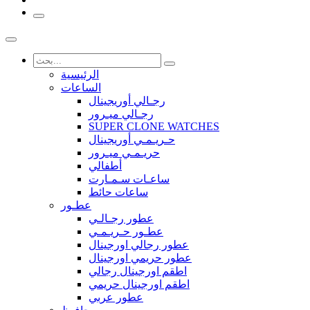
الرئيسية
الساعات
رجـالي أوريجينال
رجـالي ميـرور
SUPER CLONE WATCHES
حـريـمـي أوريجينال
حريـمـي ميـرور
أطفالي
ساعـات سـمـارت
ساعات حائط
عطـور
عطور رجـالـي
عطـور حـريـمـي
عطور رجالي اورجينال
عطور حريمي اورجينال
اطقم اورجينال رجالي
اطقم اورجينال حريمي
عطور عربي