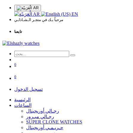
AR
AR
EN
مرحباً بـك في متجـر الـشـاذلـي
تابعنا
0
0
تسجيل الدخول
الرئيسية
الساعات
رجـالي أوريجينال
رجـالي ميـرور
SUPER CLONE WATCHES
حـريـمـي أوريجينال