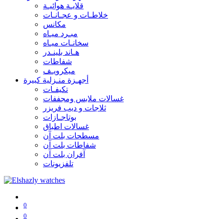
قلايـة هوائيـة
خلاطـات و عجـانـات
مكانس
مبـرد ميـاه
سخانـات ميـاه
هـاند بلينـدر
شفاطات
ميكرويـف
أجهـزة منـزلية كبيرة
تكيفـات
غسالات ملابس ومجففات
ثلاجات و ديب فريزر
بوتاجـازات
غسالات اطباق
مسطحات بلت آن
شفاطات بلت آن
آفران بلت آن
تلفزيونات
0
0