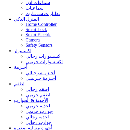
سماعات اذن
سماعـات
نظـارات سـمـارت
المنزل الذكي
Home Controller
Smart Lock
Smart Electric
Camera
Safety Sensors
اكسسوار
اكسسوارات رجالي
اكسسوارات حريمي
أحـزمة
أحـزمـة رجـالي
أحـزمة حـريمـي
اطقم
اطقم رجالي
اطقم حريمي
الأحذية & الجوارب
احذيه حريمي
جوارب حريمي
احذيه رجالي
جوارب رجالي
أجهزة منزلية صغيرة