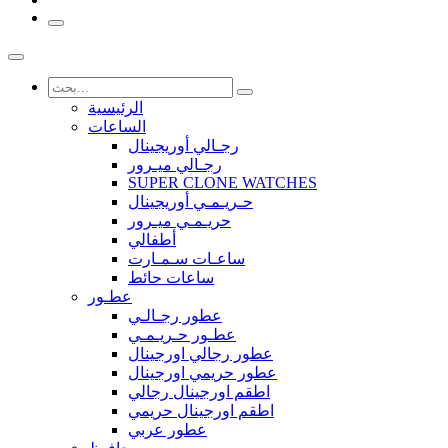
الرئيسية
الساعات
رجـالي أوريجينال
رجـالي ميـرور
SUPER CLONE WATCHES
حـريـمـي أوريجينال
حريـمـي ميـرور
أطفالي
ساعـات سـمـارت
ساعات حائط
عطـور
عطور رجـالـي
عطـور حـريـمـي
عطور رجالي اورجينال
عطور حريمي اورجينال
اطقم اورجينال رجالي
اطقم اورجينال حريمي
عطور عربي