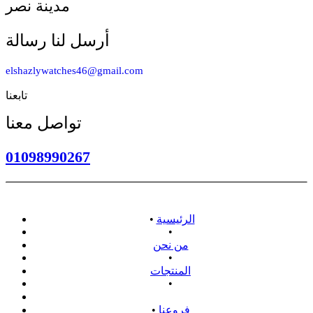
مدينة نصر
أرسل لنا رسالة
elshazlywatches46@gmail.com
تابعنا
تواصل معنا
01098990267
الرئيسية
•
•
من نحن
•
المنتجات
•
سياسة الاسترداد
فروعنا
•