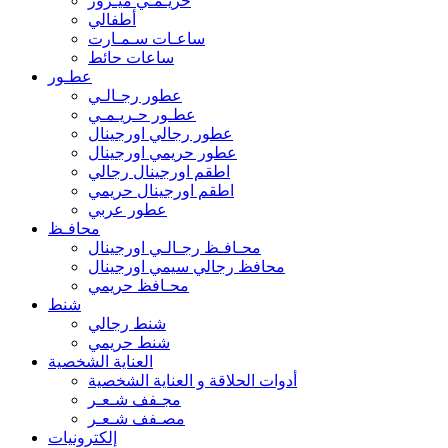
حريـمـي ميـرور
أطفالي
ساعـات سـمـارت
ساعات حائط
عطـور
عطور رجـالـي
عطـور حـريـمـي
عطور رجالي اورجينال
عطور حريمي اورجينال
اطقم اورجينال رجالي
اطقم اورجينال حريمي
عطور عربي
محافـظ
محـافـظ رجـالـي اورجينال
محافظ رجالي سيمي اورجينال
محـافظ حريمي
شنط
شنط رجالي
شنط حريمي
العناية الشخصية
أدوات الحلاقة و العناية الشخصية
مجـفف شـعـر
مصـفف شـعـر
إلكترونيات