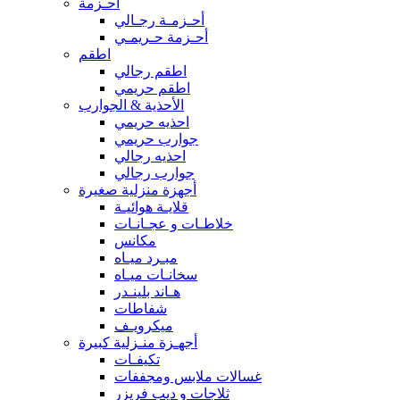
أحـزمة
أحـزمـة رجـالي
أحـزمة حـريمـي
اطقم
اطقم رجالي
اطقم حريمي
الأحذية & الجوارب
احذيه حريمي
جوارب حريمي
احذيه رجالي
جوارب رجالي
أجهزة منزلية صغيرة
قلايـة هوائيـة
خلاطـات و عجـانـات
مكانس
مبـرد ميـاه
سخانـات ميـاه
هـاند بلينـدر
شفاطات
ميكرويـف
أجهـزة منـزلية كبيرة
تكيفـات
غسالات ملابس ومجففات
ثلاجات و ديب فريزر