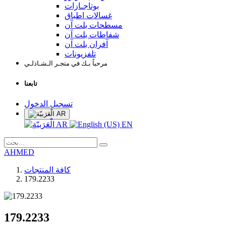
بوتاجـازات
غسالات اطباق
مسطحات بلت آن
شفاطات بلت آن
آفران بلت آن
تلفزيونات
مرحباً بـك في متجـر الـشـاذلـي
تابعنا
تسجيل الدخول
AR
AR
EN
AHMED
كافة المنتجات
179.2233
179.2233