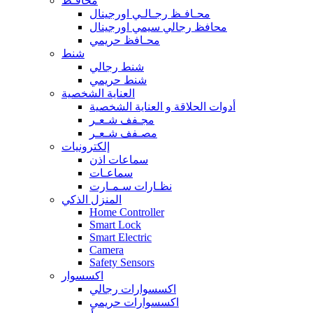
محافـظ
محـافـظ رجـالـي اورجينال
محافظ رجالي سيمي اورجينال
محـافظ حريمي
شنط
شنط رجالي
شنط حريمي
العناية الشخصية
أدوات الحلاقة و العناية الشخصية
مجـفف شـعـر
مصـفف شـعـر
إلكترونيات
سماعات اذن
سماعـات
نظـارات سـمـارت
المنزل الذكي
Home Controller
Smart Lock
Smart Electric
Camera
Safety Sensors
اكسسوار
اكسسوارات رجالي
اكسسوارات حريمي