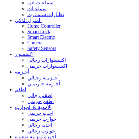
سماعات اذن
سماعـات
نظـارات سـمـارت
المنزل الذكي
Home Controller
Smart Lock
Smart Electric
Camera
Safety Sensors
اكسسوار
اكسسوارات رجالي
اكسسوارات حريمي
أحـزمة
أحـزمـة رجـالي
أحـزمة حـريمـي
اطقم
اطقم رجالي
اطقم حريمي
الأحذية & الجوارب
احذيه حريمي
جوارب حريمي
احذيه رجالي
جوارب رجالي
أجهزة منزلية صغيرة