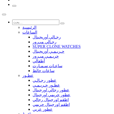
الرئيسية
الساعات
رجـالي أوريجينال
رجـالي ميـرور
SUPER CLONE WATCHES
حـريـمـي أوريجينال
حريـمـي ميـرور
أطفالي
ساعـات سـمـارت
ساعات حائط
عطـور
عطور رجـالـي
عطـور حـريـمـي
عطور رجالي اورجينال
عطور حريمي اورجينال
اطقم اورجينال رجالي
اطقم اورجينال حريمي
عطور عربي