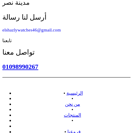
مدينة نصر
أرسل لنا رسالة
elshazlywatches46@gmail.com
تابعنا
تواصل معنا
01098990267
الرئيسية
•
•
من نحن
•
المنتجات
•
سياسة الاسترداد
فروعنا
•