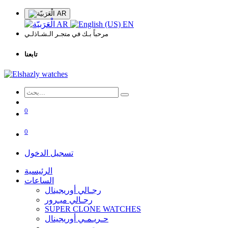
AR
AR
EN
مرحباً بـك في متجـر الـشـاذلـي
تابعنا
0
0
تسجيل الدخول
الرئيسية
الساعات
رجـالي أوريجينال
رجـالي ميـرور
SUPER CLONE WATCHES
حـريـمـي أوريجينال