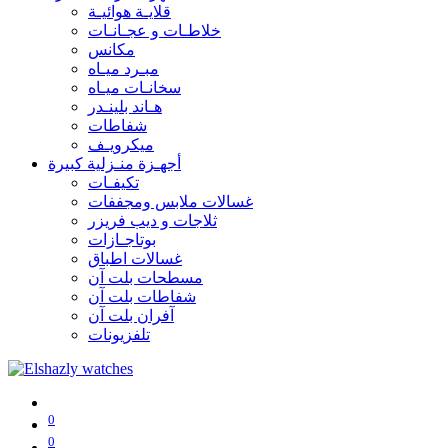
قلايـة هوائيـة
خلاطـات و عجـانـات
مكانس
مبـرد ميـاه
سخانـات ميـاه
هـاند بلينـدر
شفاطات
ميكرويـف
أجهـزة منـزلية كبيرة
تكيفـات
غسالات ملابس ومجففات
ثلاجات و ديب فريزر
بوتاجـازات
غسالات اطباق
مسطحات بلت آن
شفاطات بلت آن
آفران بلت آن
تلفزيونات
0
0