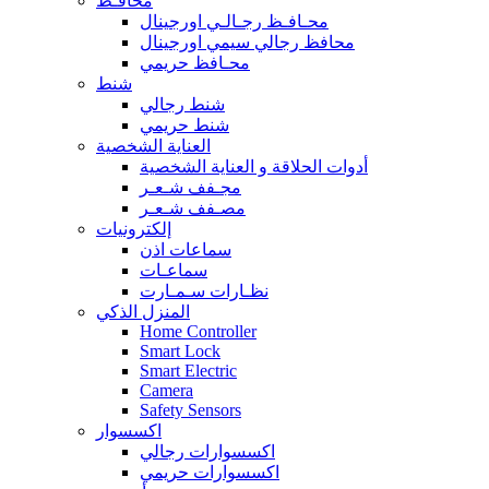
محافـظ
محـافـظ رجـالـي اورجينال
محافظ رجالي سيمي اورجينال
محـافظ حريمي
شنط
شنط رجالي
شنط حريمي
العناية الشخصية
أدوات الحلاقة و العناية الشخصية
مجـفف شـعـر
مصـفف شـعـر
إلكترونيات
سماعات اذن
سماعـات
نظـارات سـمـارت
المنزل الذكي
Home Controller
Smart Lock
Smart Electric
Camera
Safety Sensors
اكسسوار
اكسسوارات رجالي
اكسسوارات حريمي