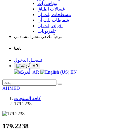
بوتاجـازات
غسالات اطباق
مسطحات بلت آن
شفاطات بلت آن
آفران بلت آن
تلفزيونات
مرحباً بـك في متجـر الـشـاذلـي
تابعنا
تسجيل الدخول
AR
AR
EN
AHMED
كافة المنتجات
179.2238
179.2238