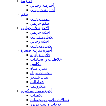
أحـزمة
أحـزمـة رجـالي
أحـزمة حـريمـي
اطقم
اطقم رجالي
اطقم حريمي
الأحذية & الجوارب
احذيه حريمي
جوارب حريمي
احذيه رجالي
جوارب رجالي
أجهزة منزلية صغيرة
قلايـة هوائيـة
خلاطـات و عجـانـات
مكانس
مبـرد ميـاه
سخانـات ميـاه
هـاند بلينـدر
شفاطات
ميكرويـف
أجهـزة منـزلية كبيرة
تكيفـات
غسالات ملابس ومجففات
ثلاجات و ديب فريزر