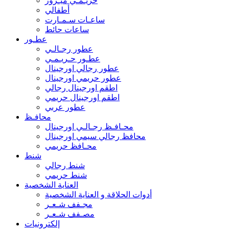
حريـمـي ميـرور
أطفالي
ساعـات سـمـارت
ساعات حائط
عطـور
عطور رجـالـي
عطـور حـريـمـي
عطور رجالي اورجينال
عطور حريمي اورجينال
اطقم اورجينال رجالي
اطقم اورجينال حريمي
عطور عربي
محافـظ
محـافـظ رجـالـي اورجينال
محافظ رجالي سيمي اورجينال
محـافظ حريمي
شنط
شنط رجالي
شنط حريمي
العناية الشخصية
أدوات الحلاقة و العناية الشخصية
مجـفف شـعـر
مصـفف شـعـر
إلكترونيات