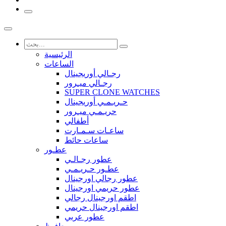
الرئيسية
الساعات
رجـالي أوريجينال
رجـالي ميـرور
SUPER CLONE WATCHES
حـريـمـي أوريجينال
حريـمـي ميـرور
أطفالي
ساعـات سـمـارت
ساعات حائط
عطـور
عطور رجـالـي
عطـور حـريـمـي
عطور رجالي اورجينال
عطور حريمي اورجينال
اطقم اورجينال رجالي
اطقم اورجينال حريمي
عطور عربي