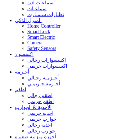
سماعات اذن
سماعـات
نظـارات سـمـارت
المنزل الذكي
Home Controller
Smart Lock
Smart Electric
Camera
Safety Sensors
اكسسوار
اكسسوارات رجالي
اكسسوارات حريمي
أحـزمة
أحـزمـة رجـالي
أحـزمة حـريمـي
اطقم
اطقم رجالي
اطقم حريمي
الأحذية & الجوارب
احذيه حريمي
جوارب حريمي
احذيه رجالي
جوارب رجالي
أجهزة منزلية صغيرة