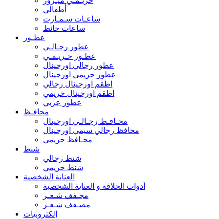
حريـمـي ميـرور
أطفالي
ساعـات سـمـارت
ساعات حائط
عطـور
عطور رجـالـي
عطـور حـريـمـي
عطور رجالي اورجينال
عطور حريمي اورجينال
اطقم اورجينال رجالي
اطقم اورجينال حريمي
عطور عربي
محافـظ
محـافـظ رجـالـي اورجينال
محافظ رجالي سيمي اورجينال
محـافظ حريمي
شنط
شنط رجالي
شنط حريمي
العناية الشخصية
أدوات الحلاقة و العناية الشخصية
مجـفف شـعـر
مصـفف شـعـر
إلكترونيات