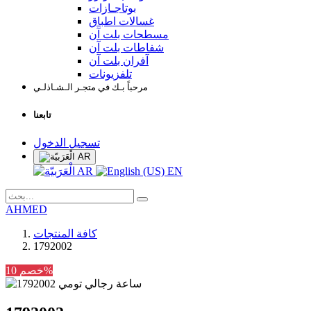
بوتاجـازات
غسالات اطباق
مسطحات بلت آن
شفاطات بلت آن
آفران بلت آن
تلفزيونات
مرحباً بـك في متجـر الـشـاذلـي
تابعنا
تسجيل الدخول
AR
AR
EN
AHMED
كافة المنتجات
1792002
خصم 10%