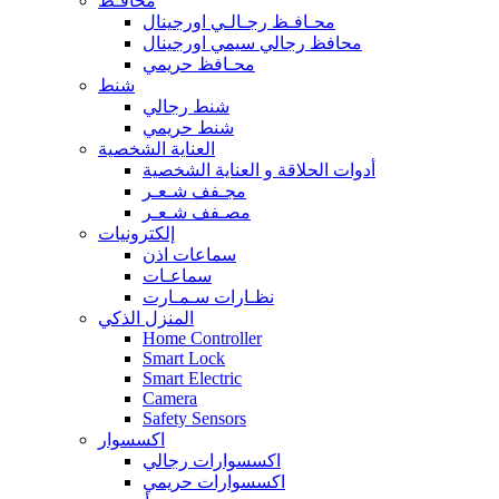
محافـظ
محـافـظ رجـالـي اورجينال
محافظ رجالي سيمي اورجينال
محـافظ حريمي
شنط
شنط رجالي
شنط حريمي
العناية الشخصية
أدوات الحلاقة و العناية الشخصية
مجـفف شـعـر
مصـفف شـعـر
إلكترونيات
سماعات اذن
سماعـات
نظـارات سـمـارت
المنزل الذكي
Home Controller
Smart Lock
Smart Electric
Camera
Safety Sensors
اكسسوار
اكسسوارات رجالي
اكسسوارات حريمي