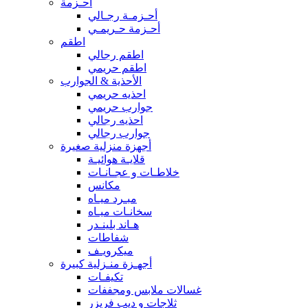
أحـزمة
أحـزمـة رجـالي
أحـزمة حـريمـي
اطقم
اطقم رجالي
اطقم حريمي
الأحذية & الجوارب
احذيه حريمي
جوارب حريمي
احذيه رجالي
جوارب رجالي
أجهزة منزلية صغيرة
قلايـة هوائيـة
خلاطـات و عجـانـات
مكانس
مبـرد ميـاه
سخانـات ميـاه
هـاند بلينـدر
شفاطات
ميكرويـف
أجهـزة منـزلية كبيرة
تكيفـات
غسالات ملابس ومجففات
ثلاجات و ديب فريزر