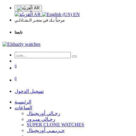
AR
AR
EN
مرحباً بـك في متجـر الـشـاذلـي
تابعنا
0
0
تسجيل الدخول
الرئيسية
الساعات
رجـالي أوريجينال
رجـالي ميـرور
SUPER CLONE WATCHES
حـريـمـي أوريجينال