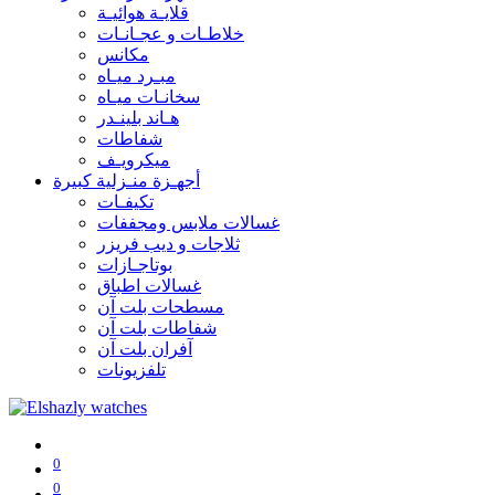
قلايـة هوائيـة
خلاطـات و عجـانـات
مكانس
مبـرد ميـاه
سخانـات ميـاه
هـاند بلينـدر
شفاطات
ميكرويـف
أجهـزة منـزلية كبيرة
تكيفـات
غسالات ملابس ومجففات
ثلاجات و ديب فريزر
بوتاجـازات
غسالات اطباق
مسطحات بلت آن
شفاطات بلت آن
آفران بلت آن
تلفزيونات
0
0