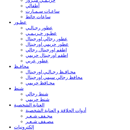
حريـمـي ميـرور
أطفالي
ساعـات سـمـارت
ساعات حائط
عطـور
عطور رجـالـي
عطـور حـريـمـي
عطور رجالي اورجينال
عطور حريمي اورجينال
اطقم اورجينال رجالي
اطقم اورجينال حريمي
عطور عربي
محافـظ
محـافـظ رجـالـي اورجينال
محافظ رجالي سيمي اورجينال
محـافظ حريمي
شنط
شنط رجالي
شنط حريمي
العناية الشخصية
أدوات الحلاقة و العناية الشخصية
مجـفف شـعـر
مصـفف شـعـر
إلكترونيات