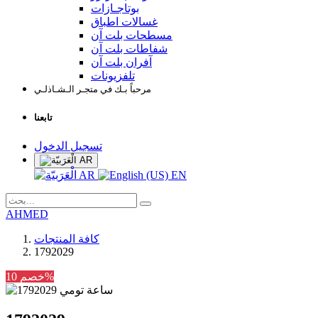
بوتاجـازات
غسالات اطباق
مسطحات بلت آن
شفاطات بلت آن
آفران بلت آن
تلفزيونات
مرحباً بـك في متجـر الـشـاذلـي
تابعنا
تسجيل الدخول
AR
AR
EN
AHMED
كافة المنتجات
1792029
خصم 10%