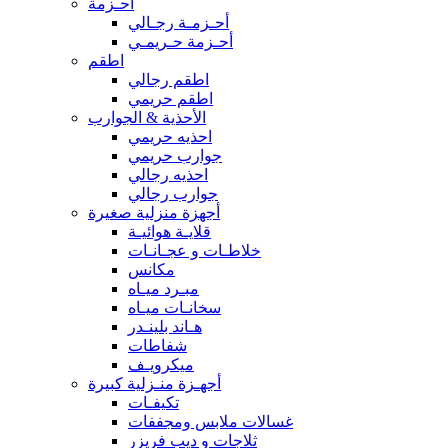
أحـزمة
أحـزمـة رجـالي
أحـزمة حـريمـي
اطقم
اطقم رجالي
اطقم حريمي
الأحذية & الجوارب
احذيه حريمي
جوارب حريمي
احذيه رجالي
جوارب رجالي
أجهزة منزلية صغيرة
قلايـة هوائيـة
خلاطـات و عجـانـات
مكانس
مبـرد ميـاه
سخانـات ميـاه
هـاند بلينـدر
شفاطات
ميكرويـف
أجهـزة منـزلية كبيرة
تكيفـات
غسالات ملابس ومجففات
ثلاجات و ديب فريزر