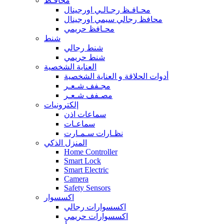
محافـظ
محـافـظ رجـالـي اورجينال
محافظ رجالي سيمي اورجينال
محـافظ حريمي
شنط
شنط رجالي
شنط حريمي
العناية الشخصية
أدوات الحلاقة و العناية الشخصية
مجـفف شـعـر
مصـفف شـعـر
إلكترونيات
سماعات اذن
سماعـات
نظـارات سـمـارت
المنزل الذكي
Home Controller
Smart Lock
Smart Electric
Camera
Safety Sensors
اكسسوار
اكسسوارات رجالي
اكسسوارات حريمي