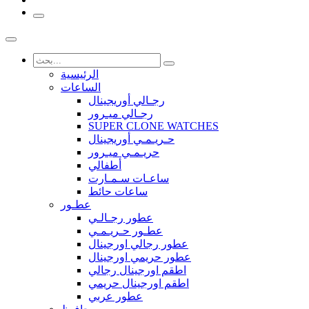
الرئيسية
الساعات
رجـالي أوريجينال
رجـالي ميـرور
SUPER CLONE WATCHES
حـريـمـي أوريجينال
حريـمـي ميـرور
أطفالي
ساعـات سـمـارت
ساعات حائط
عطـور
عطور رجـالـي
عطـور حـريـمـي
عطور رجالي اورجينال
عطور حريمي اورجينال
اطقم اورجينال رجالي
اطقم اورجينال حريمي
عطور عربي