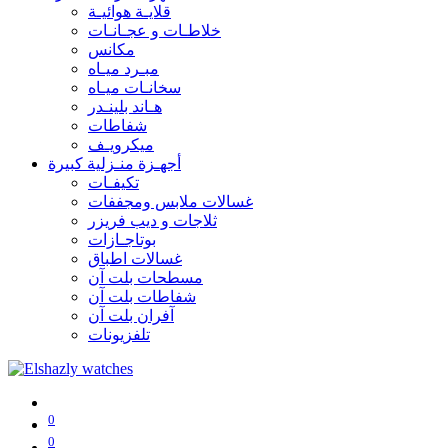
قلايـة هوائيـة
خلاطـات و عجـانـات
مكانس
مبـرد ميـاه
سخانـات ميـاه
هـاند بلينـدر
شفاطات
ميكرويـف
أجهـزة منـزلية كبيرة
تكيفـات
غسالات ملابس ومجففات
ثلاجات و ديب فريزر
بوتاجـازات
غسالات اطباق
مسطحات بلت آن
شفاطات بلت آن
آفران بلت آن
تلفزيونات
0
0