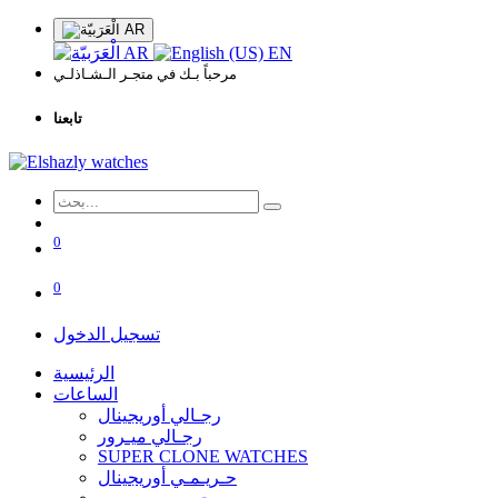
AR
AR
EN
مرحباً بـك في متجـر الـشـاذلـي
تابعنا
0
0
تسجيل الدخول
الرئيسية
الساعات
رجـالي أوريجينال
رجـالي ميـرور
SUPER CLONE WATCHES
حـريـمـي أوريجينال