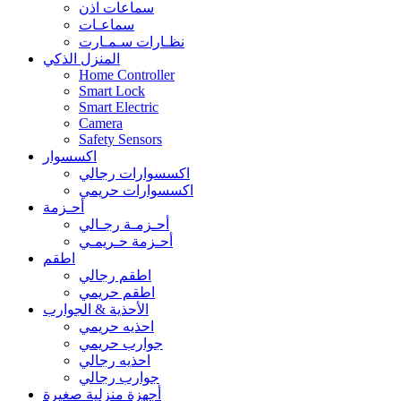
سماعات اذن
سماعـات
نظـارات سـمـارت
المنزل الذكي
Home Controller
Smart Lock
Smart Electric
Camera
Safety Sensors
اكسسوار
اكسسوارات رجالي
اكسسوارات حريمي
أحـزمة
أحـزمـة رجـالي
أحـزمة حـريمـي
اطقم
اطقم رجالي
اطقم حريمي
الأحذية & الجوارب
احذيه حريمي
جوارب حريمي
احذيه رجالي
جوارب رجالي
أجهزة منزلية صغيرة