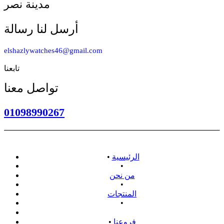
مدينة نصر
أرسل لنا رسالة
elshazlywatches46@gmail.com
تابعنا
تواصل معنا
01098990267
الرئيسية
•
•
من نحن
•
المنتجات
•
سياسة الاسترداد
فروعنا
•