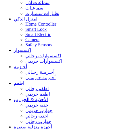
سماعات اذن
سماعـات
نظـارات سـمـارت
المنزل الذكي
Home Controller
Smart Lock
Smart Electric
Camera
Safety Sensors
اكسسوار
اكسسوارات رجالي
اكسسوارات حريمي
أحـزمة
أحـزمـة رجـالي
أحـزمة حـريمـي
اطقم
اطقم رجالي
اطقم حريمي
الأحذية & الجوارب
احذيه حريمي
جوارب حريمي
احذيه رجالي
جوارب رجالي
أجهزة منزلية صغيرة