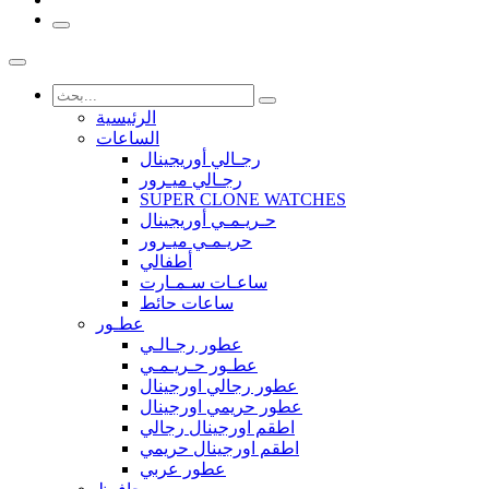
الرئيسية
الساعات
رجـالي أوريجينال
رجـالي ميـرور
SUPER CLONE WATCHES
حـريـمـي أوريجينال
حريـمـي ميـرور
أطفالي
ساعـات سـمـارت
ساعات حائط
عطـور
عطور رجـالـي
عطـور حـريـمـي
عطور رجالي اورجينال
عطور حريمي اورجينال
اطقم اورجينال رجالي
اطقم اورجينال حريمي
عطور عربي