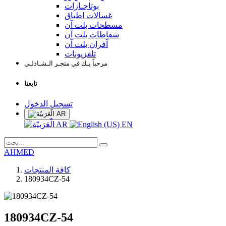
بوتاجـازات
غسالات اطباق
مسطحات بلت آن
شفاطات بلت آن
آفران بلت آن
تلفزيونات
مرحباً بـك في متجـر الـشـاذلـي
تابعنا
تسجيل الدخول
AR
AR
EN
AHMED
كافة المنتجات
180934CZ-54
180934CZ-54