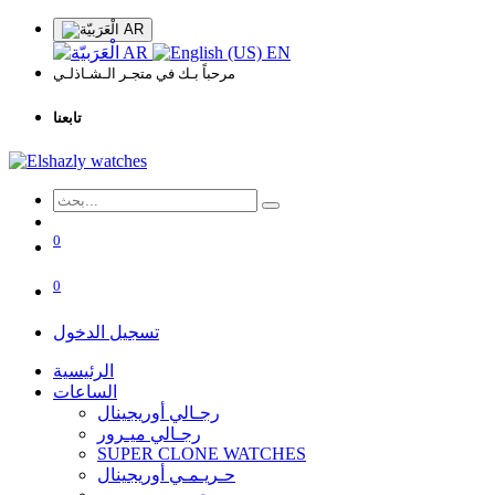
AR
AR
EN
مرحباً بـك في متجـر الـشـاذلـي
تابعنا
0
0
تسجيل الدخول
الرئيسية
الساعات
رجـالي أوريجينال
رجـالي ميـرور
SUPER CLONE WATCHES
حـريـمـي أوريجينال