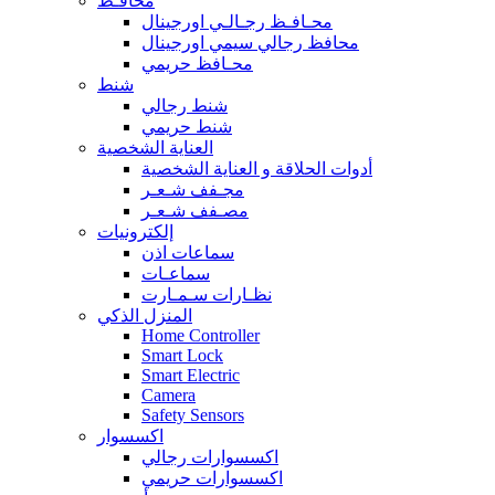
محافـظ
محـافـظ رجـالـي اورجينال
محافظ رجالي سيمي اورجينال
محـافظ حريمي
شنط
شنط رجالي
شنط حريمي
العناية الشخصية
أدوات الحلاقة و العناية الشخصية
مجـفف شـعـر
مصـفف شـعـر
إلكترونيات
سماعات اذن
سماعـات
نظـارات سـمـارت
المنزل الذكي
Home Controller
Smart Lock
Smart Electric
Camera
Safety Sensors
اكسسوار
اكسسوارات رجالي
اكسسوارات حريمي