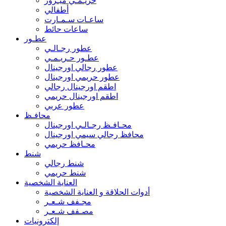
حريـمـي ميـرور
أطفالي
ساعـات سـمـارت
ساعات حائط
عطـور
عطور رجـالـي
عطـور حـريـمـي
عطور رجالي اورجينال
عطور حريمي اورجينال
اطقم اورجينال رجالي
اطقم اورجينال حريمي
عطور عربي
محافـظ
محـافـظ رجـالـي اورجينال
محافظ رجالي سيمي اورجينال
محـافظ حريمي
شنط
شنط رجالي
شنط حريمي
العناية الشخصية
أدوات الحلاقة و العناية الشخصية
مجـفف شـعـر
مصـفف شـعـر
إلكترونيات