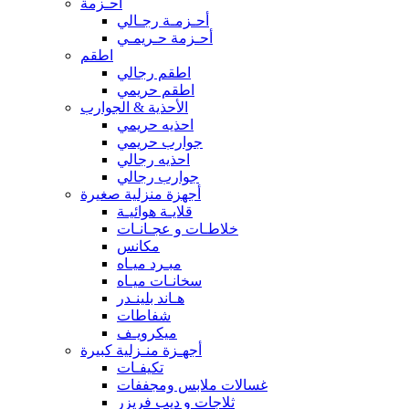
أحـزمة
أحـزمـة رجـالي
أحـزمة حـريمـي
اطقم
اطقم رجالي
اطقم حريمي
الأحذية & الجوارب
احذيه حريمي
جوارب حريمي
احذيه رجالي
جوارب رجالي
أجهزة منزلية صغيرة
قلايـة هوائيـة
خلاطـات و عجـانـات
مكانس
مبـرد ميـاه
سخانـات ميـاه
هـاند بلينـدر
شفاطات
ميكرويـف
أجهـزة منـزلية كبيرة
تكيفـات
غسالات ملابس ومجففات
ثلاجات و ديب فريزر