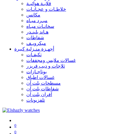
قلايـة هوائيـة
خلاطـات و عجـانـات
مكانس
مبـرد ميـاه
سخانـات ميـاه
هـاند بلينـدر
شفاطات
ميكرويـف
أجهـزة منـزلية كبيرة
تكيفـات
غسالات ملابس ومجففات
ثلاجات و ديب فريزر
بوتاجـازات
غسالات اطباق
مسطحات بلت آن
شفاطات بلت آن
آفران بلت آن
تلفزيونات
0
0