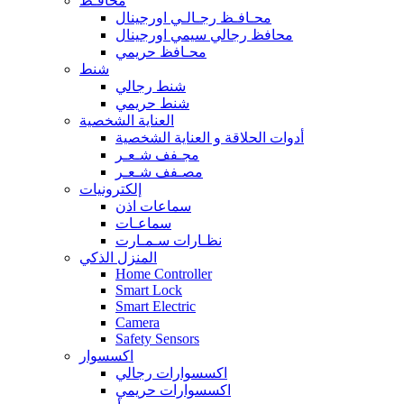
محافـظ
محـافـظ رجـالـي اورجينال
محافظ رجالي سيمي اورجينال
محـافظ حريمي
شنط
شنط رجالي
شنط حريمي
العناية الشخصية
أدوات الحلاقة و العناية الشخصية
مجـفف شـعـر
مصـفف شـعـر
إلكترونيات
سماعات اذن
سماعـات
نظـارات سـمـارت
المنزل الذكي
Home Controller
Smart Lock
Smart Electric
Camera
Safety Sensors
اكسسوار
اكسسوارات رجالي
اكسسوارات حريمي