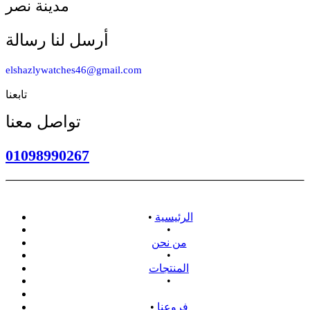
مدينة نصر
أرسل لنا رسالة
elshazlywatches46@gmail.com
تابعنا
تواصل معنا
01098990267
الرئيسية
•
•
من نحن
•
المنتجات
•
سياسة الاسترداد
فروعنا
•