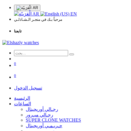
AR
AR
EN
مرحباً بـك في متجـر الـشـاذلـي
تابعنا
0
0
تسجيل الدخول
الرئيسية
الساعات
رجـالي أوريجينال
رجـالي ميـرور
SUPER CLONE WATCHES
حـريـمـي أوريجينال