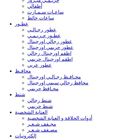
حريـمـي ميـرور
أطفالي
ساعـات سـمـارت
ساعات حائط
عطـور
عطور رجـالـي
عطـور حـريـمـي
عطور رجالي اورجينال
عطور حريمي اورجينال
اطقم اورجينال رجالي
اطقم اورجينال حريمي
عطور عربي
محافـظ
محـافـظ رجـالـي اورجينال
محافظ رجالي سيمي اورجينال
محـافظ حريمي
شنط
شنط رجالي
شنط حريمي
العناية الشخصية
أدوات الحلاقة و العناية الشخصية
مجـفف شـعـر
مصـفف شـعـر
إلكترونيات