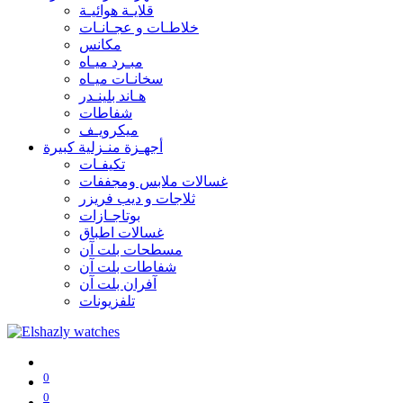
قلايـة هوائيـة
خلاطـات و عجـانـات
مكانس
مبـرد ميـاه
سخانـات ميـاه
هـاند بلينـدر
شفاطات
ميكرويـف
أجهـزة منـزلية كبيرة
تكيفـات
غسالات ملابس ومجففات
ثلاجات و ديب فريزر
بوتاجـازات
غسالات اطباق
مسطحات بلت آن
شفاطات بلت آن
آفران بلت آن
تلفزيونات
0
0