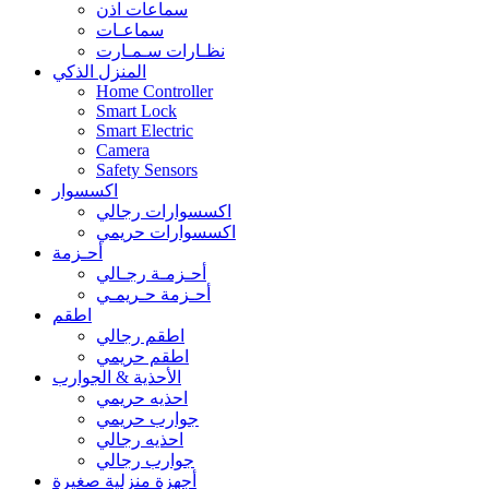
سماعات اذن
سماعـات
نظـارات سـمـارت
المنزل الذكي
Home Controller
Smart Lock
Smart Electric
Camera
Safety Sensors
اكسسوار
اكسسوارات رجالي
اكسسوارات حريمي
أحـزمة
أحـزمـة رجـالي
أحـزمة حـريمـي
اطقم
اطقم رجالي
اطقم حريمي
الأحذية & الجوارب
احذيه حريمي
جوارب حريمي
احذيه رجالي
جوارب رجالي
أجهزة منزلية صغيرة