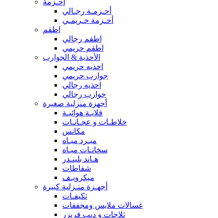
أحـزمة
أحـزمـة رجـالي
أحـزمة حـريمـي
اطقم
اطقم رجالي
اطقم حريمي
الأحذية & الجوارب
احذيه حريمي
جوارب حريمي
احذيه رجالي
جوارب رجالي
أجهزة منزلية صغيرة
قلايـة هوائيـة
خلاطـات و عجـانـات
مكانس
مبـرد ميـاه
سخانـات ميـاه
هـاند بلينـدر
شفاطات
ميكرويـف
أجهـزة منـزلية كبيرة
تكيفـات
غسالات ملابس ومجففات
ثلاجات و ديب فريزر