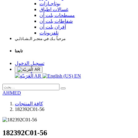
بوتاجـازات
غسالات اطباق
مسطحات بلت آن
شفاطات بلت آن
آفران بلت آن
تلفزيونات
مرحباً بـك في متجـر الـشـاذلـي
تابعنا
تسجيل الدخول
AR
AR
EN
AHMED
كافة المنتجات
182392C01-56
182392C01-56