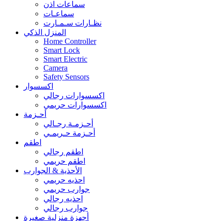
سماعات اذن
سماعـات
نظـارات سـمـارت
المنزل الذكي
Home Controller
Smart Lock
Smart Electric
Camera
Safety Sensors
اكسسوار
اكسسوارات رجالي
اكسسوارات حريمي
أحـزمة
أحـزمـة رجـالي
أحـزمة حـريمـي
اطقم
اطقم رجالي
اطقم حريمي
الأحذية & الجوارب
احذيه حريمي
جوارب حريمي
احذيه رجالي
جوارب رجالي
أجهزة منزلية صغيرة