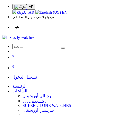
AR
AR
EN
مرحباً بـك في متجـر الـشـاذلـي
تابعنا
0
0
تسجيل الدخول
الرئيسية
الساعات
رجـالي أوريجينال
رجـالي ميـرور
SUPER CLONE WATCHES
حـريـمـي أوريجينال