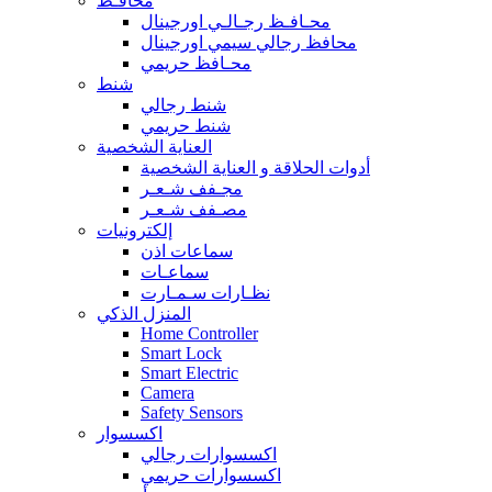
محافـظ
محـافـظ رجـالـي اورجينال
محافظ رجالي سيمي اورجينال
محـافظ حريمي
شنط
شنط رجالي
شنط حريمي
العناية الشخصية
أدوات الحلاقة و العناية الشخصية
مجـفف شـعـر
مصـفف شـعـر
إلكترونيات
سماعات اذن
سماعـات
نظـارات سـمـارت
المنزل الذكي
Home Controller
Smart Lock
Smart Electric
Camera
Safety Sensors
اكسسوار
اكسسوارات رجالي
اكسسوارات حريمي