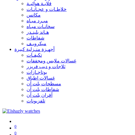
قلايـة هوائيـة
خلاطـات و عجـانـات
مكانس
مبـرد ميـاه
سخانـات ميـاه
هـاند بلينـدر
شفاطات
ميكرويـف
أجهـزة منـزلية كبيرة
تكيفـات
غسالات ملابس ومجففات
ثلاجات و ديب فريزر
بوتاجـازات
غسالات اطباق
مسطحات بلت آن
شفاطات بلت آن
آفران بلت آن
تلفزيونات
0
0