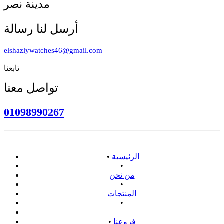
مدينة نصر
أرسل لنا رسالة
elshazlywatches46@gmail.com
تابعنا
تواصل معنا
01098990267
الرئيسية
•
•
من نحن
•
المنتجات
•
سياسة الاسترداد
فروعنا
•