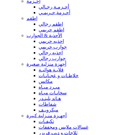
أحـزمة
أحـزمـة رجـالي
أحـزمة حـريمـي
اطقم
اطقم رجالي
اطقم حريمي
الأحذية & الجوارب
احذيه حريمي
جوارب حريمي
احذيه رجالي
جوارب رجالي
أجهزة منزلية صغيرة
قلايـة هوائيـة
خلاطـات و عجـانـات
مكانس
مبـرد ميـاه
سخانـات ميـاه
هـاند بلينـدر
شفاطات
ميكرويـف
أجهـزة منـزلية كبيرة
تكيفـات
غسالات ملابس ومجففات
ثلاجات و ديب فريزر