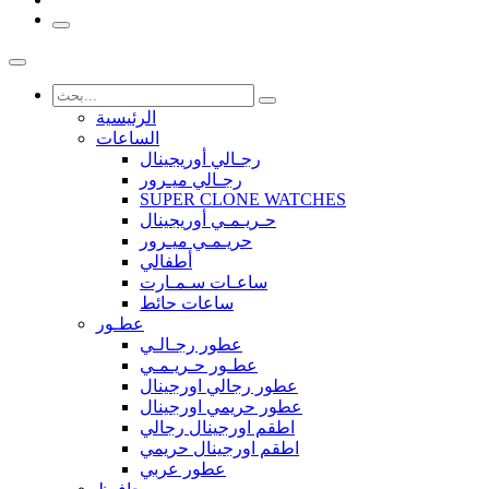
الرئيسية
الساعات
رجـالي أوريجينال
رجـالي ميـرور
SUPER CLONE WATCHES
حـريـمـي أوريجينال
حريـمـي ميـرور
أطفالي
ساعـات سـمـارت
ساعات حائط
عطـور
عطور رجـالـي
عطـور حـريـمـي
عطور رجالي اورجينال
عطور حريمي اورجينال
اطقم اورجينال رجالي
اطقم اورجينال حريمي
عطور عربي