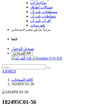
بوتاجـازات
غسالات اطباق
مسطحات بلت آن
شفاطات بلت آن
آفران بلت آن
تلفزيونات
مرحباً بـك في متجـر الـشـاذلـي
تابعنا
تسجيل الدخول
AR
AR
EN
AHMED
كافة المنتجات
182495C01-56
182495C01-56