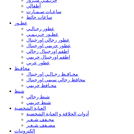
حريـمـي ميـرور
أطفالي
ساعـات سـمـارت
ساعات حائط
عطـور
عطور رجـالـي
عطـور حـريـمـي
عطور رجالي اورجينال
عطور حريمي اورجينال
اطقم اورجينال رجالي
اطقم اورجينال حريمي
عطور عربي
محافـظ
محـافـظ رجـالـي اورجينال
محافظ رجالي سيمي اورجينال
محـافظ حريمي
شنط
شنط رجالي
شنط حريمي
العناية الشخصية
أدوات الحلاقة و العناية الشخصية
مجـفف شـعـر
مصـفف شـعـر
إلكترونيات