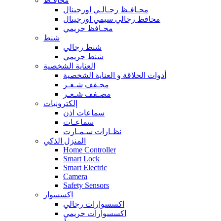
محافـظ
محـافـظ رجـالـي اورجينال
محافظ رجالي سيمي اورجينال
محـافظ حريمي
شنط
شنط رجالي
شنط حريمي
العناية الشخصية
أدوات الحلاقة و العناية الشخصية
مجـفف شـعـر
مصـفف شـعـر
إلكترونيات
سماعات اذن
سماعـات
نظـارات سـمـارت
المنزل الذكي
Home Controller
Smart Lock
Smart Electric
Camera
Safety Sensors
اكسسوار
اكسسوارات رجالي
اكسسوارات حريمي