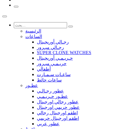
الرئيسية
الساعات
رجـالي أوريجينال
رجـالي ميـرور
SUPER CLONE WATCHES
حـريـمـي أوريجينال
حريـمـي ميـرور
أطفالي
ساعـات سـمـارت
ساعات حائط
عطـور
عطور رجـالـي
عطـور حـريـمـي
عطور رجالي اورجينال
عطور حريمي اورجينال
اطقم اورجينال رجالي
اطقم اورجينال حريمي
عطور عربي