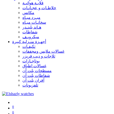
قلايـة هوائيـة
خلاطـات و عجـانـات
مكانس
مبـرد ميـاه
سخانـات ميـاه
هـاند بلينـدر
شفاطات
ميكرويـف
أجهـزة منـزلية كبيرة
تكيفـات
غسالات ملابس ومجففات
ثلاجات و ديب فريزر
بوتاجـازات
غسالات اطباق
مسطحات بلت آن
شفاطات بلت آن
آفران بلت آن
تلفزيونات
0
0