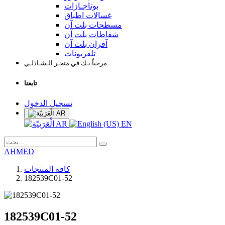
بوتاجـازات
غسالات اطباق
مسطحات بلت آن
شفاطات بلت آن
آفران بلت آن
تلفزيونات
مرحباً بـك في متجـر الـشـاذلـي
تابعنا
تسجيل الدخول
AR
AR
EN
AHMED
كافة المنتجات
182539C01-52
182539C01-52