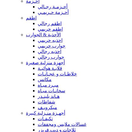
أحـزمة
أحـزمـة رجـالي
أحـزمة حـريمـي
اطقم
اطقم رجالي
اطقم حريمي
الأحذية & الجوارب
احذيه حريمي
جوارب حريمي
احذيه رجالي
جوارب رجالي
أجهزة منزلية صغيرة
قلايـة هوائيـة
خلاطـات و عجـانـات
مكانس
مبـرد ميـاه
سخانـات ميـاه
هـاند بلينـدر
شفاطات
ميكرويـف
أجهـزة منـزلية كبيرة
تكيفـات
غسالات ملابس ومجففات
ثلاجات و ديب فريزر