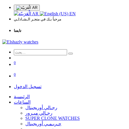
AR
AR
EN
مرحباً بـك في متجـر الـشـاذلـي
تابعنا
0
0
تسجيل الدخول
الرئيسية
الساعات
رجـالي أوريجينال
رجـالي ميـرور
SUPER CLONE WATCHES
حـريـمـي أوريجينال