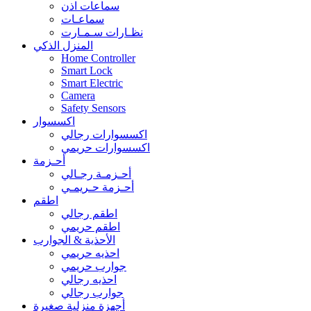
سماعات اذن
سماعـات
نظـارات سـمـارت
المنزل الذكي
Home Controller
Smart Lock
Smart Electric
Camera
Safety Sensors
اكسسوار
اكسسوارات رجالي
اكسسوارات حريمي
أحـزمة
أحـزمـة رجـالي
أحـزمة حـريمـي
اطقم
اطقم رجالي
اطقم حريمي
الأحذية & الجوارب
احذيه حريمي
جوارب حريمي
احذيه رجالي
جوارب رجالي
أجهزة منزلية صغيرة