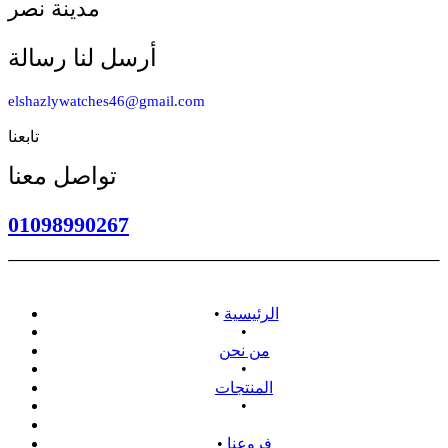
مدينة نصر
أرسل لنا رسالة
elshazlywatches46@gmail.com
تابعنا
تواصل معنا
01098990267
الرئيسية
•
•
من نحن
•
المنتجات
•
سياسة الاسترداد
فروعنا
•