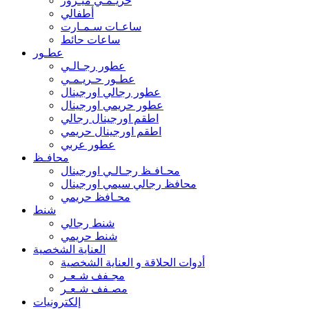
حريـمـي ميـرور
أطفالي
ساعـات سـمـارت
ساعات حائط
عطـور
عطور رجـالـي
عطـور حـريـمـي
عطور رجالي اورجينال
عطور حريمي اورجينال
اطقم اورجينال رجالي
اطقم اورجينال حريمي
عطور عربي
محافـظ
محـافـظ رجـالـي اورجينال
محافظ رجالي سيمي اورجينال
محـافظ حريمي
شنط
شنط رجالي
شنط حريمي
العناية الشخصية
أدوات الحلاقة و العناية الشخصية
مجـفف شـعـر
مصـفف شـعـر
إلكترونيات