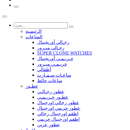
الرئيسية
الساعات
رجـالي أوريجينال
رجـالي ميـرور
SUPER CLONE WATCHES
حـريـمـي أوريجينال
حريـمـي ميـرور
أطفالي
ساعـات سـمـارت
ساعات حائط
عطـور
عطور رجـالـي
عطـور حـريـمـي
عطور رجالي اورجينال
عطور حريمي اورجينال
اطقم اورجينال رجالي
اطقم اورجينال حريمي
عطور عربي