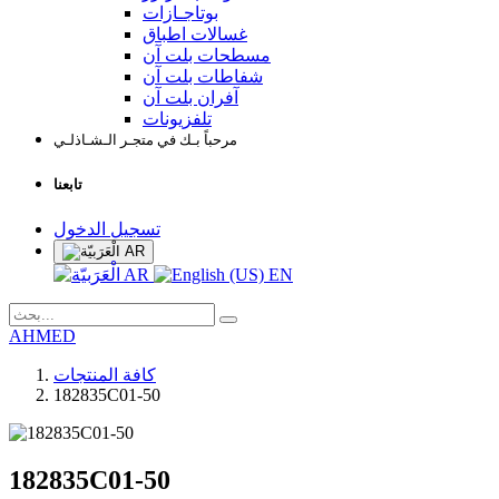
بوتاجـازات
غسالات اطباق
مسطحات بلت آن
شفاطات بلت آن
آفران بلت آن
تلفزيونات
مرحباً بـك في متجـر الـشـاذلـي
تابعنا
تسجيل الدخول
AR
AR
EN
AHMED
كافة المنتجات
182835C01-50
182835C01-50