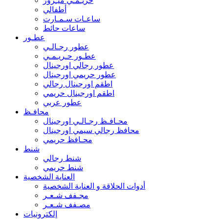
حريـمـي ميـرور
أطفالي
ساعـات سـمـارت
ساعات حائط
عطـور
عطور رجـالـي
عطـور حـريـمـي
عطور رجالي اورجينال
عطور حريمي اورجينال
اطقم اورجينال رجالي
اطقم اورجينال حريمي
عطور عربي
محافـظ
محـافـظ رجـالـي اورجينال
محافظ رجالي سيمي اورجينال
محـافظ حريمي
شنط
شنط رجالي
شنط حريمي
العناية الشخصية
أدوات الحلاقة و العناية الشخصية
مجـفف شـعـر
مصـفف شـعـر
إلكترونيات