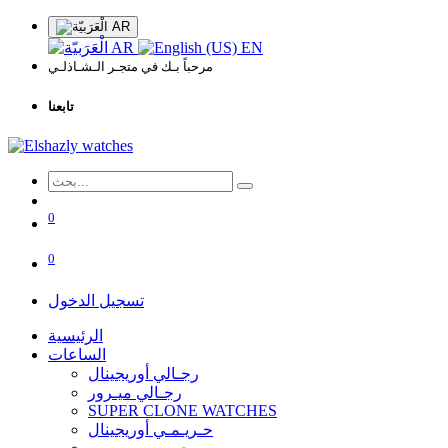
AR
AR
EN
مرحباً بـك في متجـر الـشـاذلـي
تابعنا
0
0
تسجيل الدخول
الرئيسية
الساعات
رجـالي أوريجينال
رجـالي ميـرور
SUPER CLONE WATCHES
حـريـمـي أوريجينال