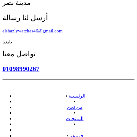
مدينة نصر
أرسل لنا رسالة
elshazlywatches46@gmail.com
تابعنا
تواصل معنا
01098990267
الرئيسية
•
•
من نحن
•
المنتجات
•
سياسة الاسترداد
فروعنا
•