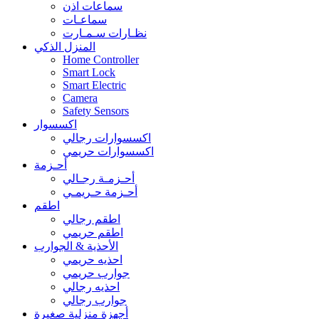
سماعات اذن
سماعـات
نظـارات سـمـارت
المنزل الذكي
Home Controller
Smart Lock
Smart Electric
Camera
Safety Sensors
اكسسوار
اكسسوارات رجالي
اكسسوارات حريمي
أحـزمة
أحـزمـة رجـالي
أحـزمة حـريمـي
اطقم
اطقم رجالي
اطقم حريمي
الأحذية & الجوارب
احذيه حريمي
جوارب حريمي
احذيه رجالي
جوارب رجالي
أجهزة منزلية صغيرة