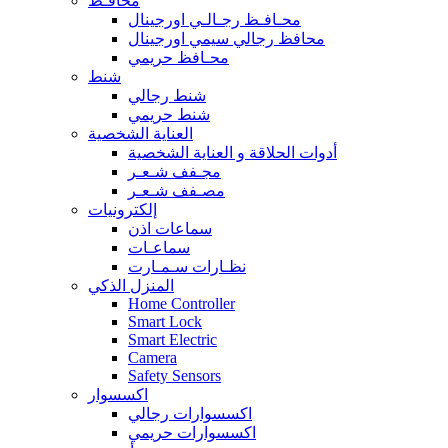
محافـظ
محـافـظ رجـالـي اورجينال
محافظ رجالي سيمي اورجينال
محـافظ حريمي
شنط
شنط رجالي
شنط حريمي
العناية الشخصية
أدوات الحلاقة و العناية الشخصية
مجـفف شـعـر
مصـفف شـعـر
إلكترونيات
سماعات اذن
سماعـات
نظـارات سـمـارت
المنزل الذكي
Home Controller
Smart Lock
Smart Electric
Camera
Safety Sensors
اكسسوار
اكسسوارات رجالي
اكسسوارات حريمي