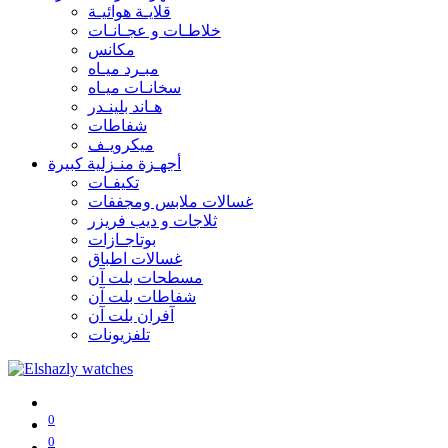
قلايـة هوائيـة
خلاطـات و عجـانـات
مكانس
مبـرد ميـاه
سخانـات ميـاه
هـاند بلينـدر
شفاطات
ميكرويـف
أجهـزة منـزلية كبيرة
تكيفـات
غسالات ملابس ومجففات
ثلاجات و ديب فريزر
بوتاجـازات
غسالات اطباق
مسطحات بلت آن
شفاطات بلت آن
آفران بلت آن
تلفزيونات
0
0