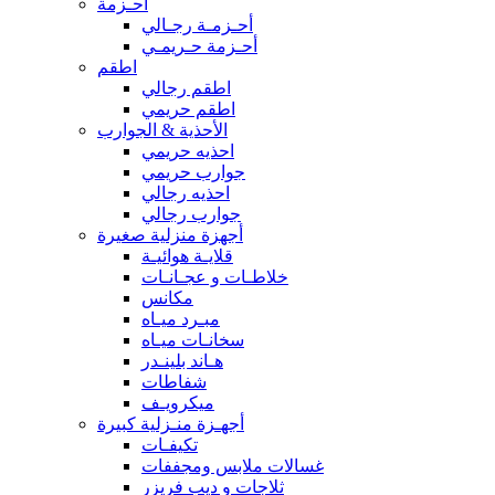
أحـزمة
أحـزمـة رجـالي
أحـزمة حـريمـي
اطقم
اطقم رجالي
اطقم حريمي
الأحذية & الجوارب
احذيه حريمي
جوارب حريمي
احذيه رجالي
جوارب رجالي
أجهزة منزلية صغيرة
قلايـة هوائيـة
خلاطـات و عجـانـات
مكانس
مبـرد ميـاه
سخانـات ميـاه
هـاند بلينـدر
شفاطات
ميكرويـف
أجهـزة منـزلية كبيرة
تكيفـات
غسالات ملابس ومجففات
ثلاجات و ديب فريزر