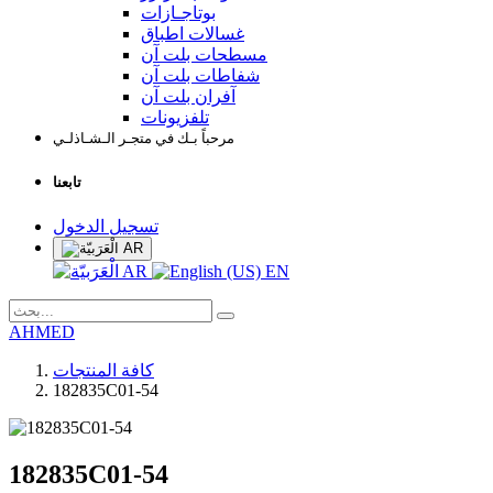
بوتاجـازات
غسالات اطباق
مسطحات بلت آن
شفاطات بلت آن
آفران بلت آن
تلفزيونات
مرحباً بـك في متجـر الـشـاذلـي
تابعنا
تسجيل الدخول
AR
AR
EN
AHMED
كافة المنتجات
182835C01-54
182835C01-54