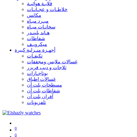
قلايـة هوائيـة
خلاطـات و عجـانـات
مكانس
مبـرد ميـاه
سخانـات ميـاه
هـاند بلينـدر
شفاطات
ميكرويـف
أجهـزة منـزلية كبيرة
تكيفـات
غسالات ملابس ومجففات
ثلاجات و ديب فريزر
بوتاجـازات
غسالات اطباق
مسطحات بلت آن
شفاطات بلت آن
آفران بلت آن
تلفزيونات
0
0