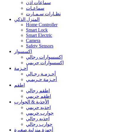
سماعات اذن
سماعـات
نظـارات سـمـارت
المنزل الذكي
Home Controller
Smart Lock
Smart Electric
Camera
Safety Sensors
اكسسوار
اكسسوارات رجالي
اكسسوارات حريمي
أحـزمة
أحـزمـة رجـالي
أحـزمة حـريمـي
اطقم
اطقم رجالي
اطقم حريمي
الأحذية & الجوارب
احذيه حريمي
جوارب حريمي
احذيه رجالي
جوارب رجالي
أجهزة منزلية صغيرة