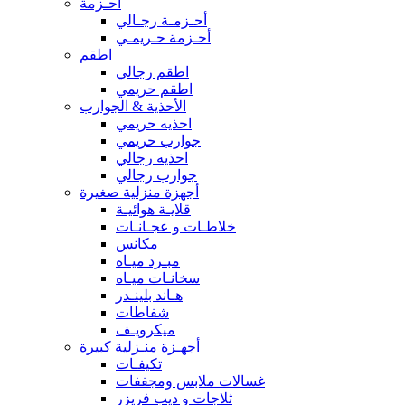
أحـزمة
أحـزمـة رجـالي
أحـزمة حـريمـي
اطقم
اطقم رجالي
اطقم حريمي
الأحذية & الجوارب
احذيه حريمي
جوارب حريمي
احذيه رجالي
جوارب رجالي
أجهزة منزلية صغيرة
قلايـة هوائيـة
خلاطـات و عجـانـات
مكانس
مبـرد ميـاه
سخانـات ميـاه
هـاند بلينـدر
شفاطات
ميكرويـف
أجهـزة منـزلية كبيرة
تكيفـات
غسالات ملابس ومجففات
ثلاجات و ديب فريزر