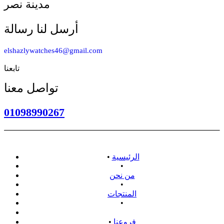
مدينة نصر
أرسل لنا رسالة
elshazlywatches46@gmail.com
تابعنا
تواصل معنا
01098990267
الرئيسية
•
•
من نحن
•
المنتجات
•
سياسة الاسترداد
فروعنا
•