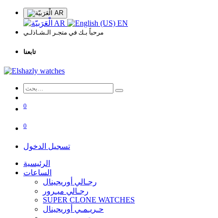
AR
AR
EN
مرحباً بـك في متجـر الـشـاذلـي
تابعنا
0
0
تسجيل الدخول
الرئيسية
الساعات
رجـالي أوريجينال
رجـالي ميـرور
SUPER CLONE WATCHES
حـريـمـي أوريجينال