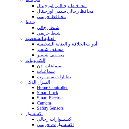
محافـظ
محـافـظ رجـالـي اورجينال
محافظ رجالي سيمي اورجينال
محـافظ حريمي
شنط
شنط رجالي
شنط حريمي
العناية الشخصية
أدوات الحلاقة و العناية الشخصية
مجـفف شـعـر
مصـفف شـعـر
إلكترونيات
سماعات اذن
سماعـات
نظـارات سـمـارت
المنزل الذكي
Home Controller
Smart Lock
Smart Electric
Camera
Safety Sensors
اكسسوار
اكسسوارات رجالي
اكسسوارات حريمي