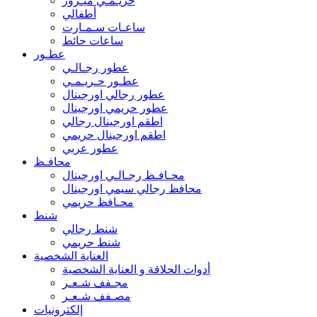
حريـمـي ميـرور
أطفالي
ساعـات سـمـارت
ساعات حائط
عطـور
عطور رجـالـي
عطـور حـريـمـي
عطور رجالي اورجينال
عطور حريمي اورجينال
اطقم اورجينال رجالي
اطقم اورجينال حريمي
عطور عربي
محافـظ
محـافـظ رجـالـي اورجينال
محافظ رجالي سيمي اورجينال
محـافظ حريمي
شنط
شنط رجالي
شنط حريمي
العناية الشخصية
أدوات الحلاقة و العناية الشخصية
مجـفف شـعـر
مصـفف شـعـر
إلكترونيات