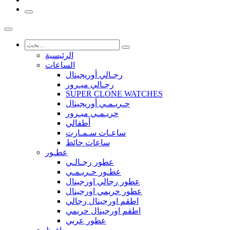
الرئيسية
الساعات
رجـالي أوريجينال
رجـالي ميـرور
SUPER CLONE WATCHES
حـريـمـي أوريجينال
حريـمـي ميـرور
أطفالي
ساعـات سـمـارت
ساعات حائط
عطـور
عطور رجـالـي
عطـور حـريـمـي
عطور رجالي اورجينال
عطور حريمي اورجينال
اطقم اورجينال رجالي
اطقم اورجينال حريمي
عطور عربي