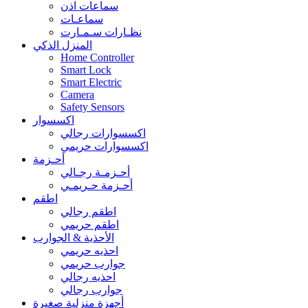
سماعات اذن
سماعـات
نظـارات سـمـارت
المنزل الذكي
Home Controller
Smart Lock
Smart Electric
Camera
Safety Sensors
اكسسوار
اكسسوارات رجالي
اكسسوارات حريمي
أحـزمة
أحـزمـة رجـالي
أحـزمة حـريمـي
اطقم
اطقم رجالي
اطقم حريمي
الأحذية & الجوارب
احذيه حريمي
جوارب حريمي
احذيه رجالي
جوارب رجالي
أجهزة منزلية صغيرة