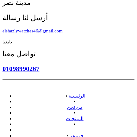
مدينة نصر
أرسل لنا رسالة
elshazlywatches46@gmail.com
تابعنا
تواصل معنا
01098990267
الرئيسية
•
•
من نحن
•
المنتجات
•
سياسة الاسترداد
فروعنا
•