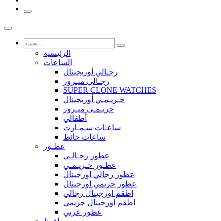
الرئيسية
الساعات
رجـالي أوريجينال
رجـالي ميـرور
SUPER CLONE WATCHES
حـريـمـي أوريجينال
حريـمـي ميـرور
أطفالي
ساعـات سـمـارت
ساعات حائط
عطـور
عطور رجـالـي
عطـور حـريـمـي
عطور رجالي اورجينال
عطور حريمي اورجينال
اطقم اورجينال رجالي
اطقم اورجينال حريمي
عطور عربي