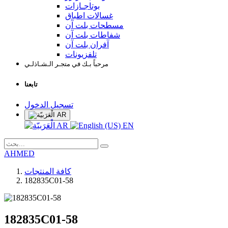
بوتاجـازات
غسالات اطباق
مسطحات بلت آن
شفاطات بلت آن
آفران بلت آن
تلفزيونات
مرحباً بـك في متجـر الـشـاذلـي
تابعنا
تسجيل الدخول
AR
AR
EN
AHMED
كافة المنتجات
182835C01-58
182835C01-58