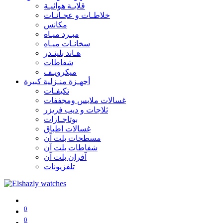
قلايـة هوائيـة
خلاطـات و عجـانـات
مكانس
مبـرد ميـاه
سخانـات ميـاه
هـاند بلينـدر
شفاطات
ميكرويـف
أجهـزة منـزلية كبيرة
تكيفـات
غسالات ملابس ومجففات
ثلاجات و ديب فريزر
بوتاجـازات
غسالات اطباق
مسطحات بلت آن
شفاطات بلت آن
آفران بلت آن
تلفزيونات
0
0