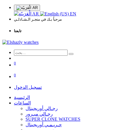
AR
AR
EN
مرحباً بـك في متجـر الـشـاذلـي
تابعنا
0
0
تسجيل الدخول
الرئيسية
الساعات
رجـالي أوريجينال
رجـالي ميـرور
SUPER CLONE WATCHES
حـريـمـي أوريجينال