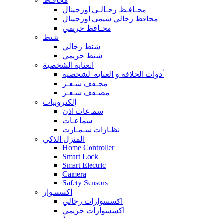
محافـظ
محـافـظ رجـالـي اورجينال
محافظ رجالي سيمي اورجينال
محـافظ حريمي
شنط
شنط رجالي
شنط حريمي
العناية الشخصية
أدوات الحلاقة و العناية الشخصية
مجـفف شـعـر
مصـفف شـعـر
إلكترونيات
سماعات اذن
سماعـات
نظـارات سـمـارت
المنزل الذكي
Home Controller
Smart Lock
Smart Electric
Camera
Safety Sensors
اكسسوار
اكسسوارات رجالي
اكسسوارات حريمي