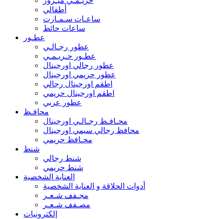
حريـمـي ميـرور
أطفالي
ساعـات سـمـارت
ساعات حائط
عطـور
عطور رجـالـي
عطـور حـريـمـي
عطور رجالي اورجينال
عطور حريمي اورجينال
اطقم اورجينال رجالي
اطقم اورجينال حريمي
عطور عربي
محافـظ
محـافـظ رجـالـي اورجينال
محافظ رجالي سيمي اورجينال
محـافظ حريمي
شنط
شنط رجالي
شنط حريمي
العناية الشخصية
أدوات الحلاقة و العناية الشخصية
مجـفف شـعـر
مصـفف شـعـر
إلكترونيات