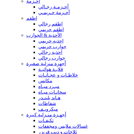
أحـزمة
أحـزمـة رجـالي
أحـزمة حـريمـي
اطقم
اطقم رجالي
اطقم حريمي
الأحذية & الجوارب
احذيه حريمي
جوارب حريمي
احذيه رجالي
جوارب رجالي
أجهزة منزلية صغيرة
قلايـة هوائيـة
خلاطـات و عجـانـات
مكانس
مبـرد ميـاه
سخانـات ميـاه
هـاند بلينـدر
شفاطات
ميكرويـف
أجهـزة منـزلية كبيرة
تكيفـات
غسالات ملابس ومجففات
ثلاجات و ديب فريزر