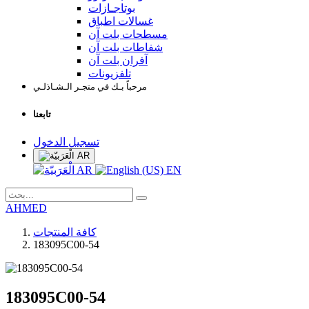
بوتاجـازات
غسالات اطباق
مسطحات بلت آن
شفاطات بلت آن
آفران بلت آن
تلفزيونات
مرحباً بـك في متجـر الـشـاذلـي
تابعنا
تسجيل الدخول
AR
AR
EN
AHMED
كافة المنتجات
183095C00-54
183095C00-54