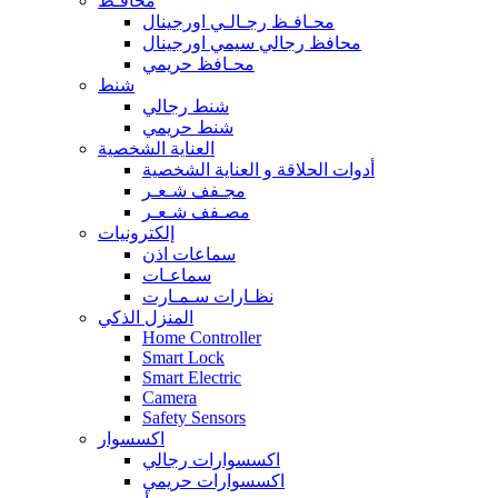
محافـظ
محـافـظ رجـالـي اورجينال
محافظ رجالي سيمي اورجينال
محـافظ حريمي
شنط
شنط رجالي
شنط حريمي
العناية الشخصية
أدوات الحلاقة و العناية الشخصية
مجـفف شـعـر
مصـفف شـعـر
إلكترونيات
سماعات اذن
سماعـات
نظـارات سـمـارت
المنزل الذكي
Home Controller
Smart Lock
Smart Electric
Camera
Safety Sensors
اكسسوار
اكسسوارات رجالي
اكسسوارات حريمي