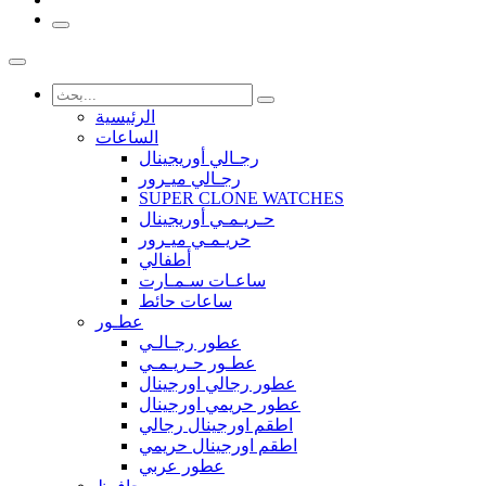
الرئيسية
الساعات
رجـالي أوريجينال
رجـالي ميـرور
SUPER CLONE WATCHES
حـريـمـي أوريجينال
حريـمـي ميـرور
أطفالي
ساعـات سـمـارت
ساعات حائط
عطـور
عطور رجـالـي
عطـور حـريـمـي
عطور رجالي اورجينال
عطور حريمي اورجينال
اطقم اورجينال رجالي
اطقم اورجينال حريمي
عطور عربي