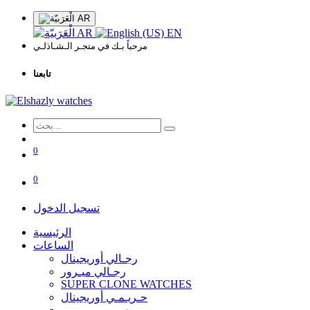
AR
AR
EN
مرحباً بـك في متجـر الـشـاذلـي
تابعنا
0
0
تسجيل الدخول
الرئيسية
الساعات
رجـالي أوريجينال
رجـالي ميـرور
SUPER CLONE WATCHES
حـريـمـي أوريجينال