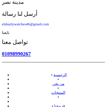
مدينة نصر
أرسل لنا رسالة
elshazlywatches46@gmail.com
تابعنا
تواصل معنا
01098990267
الرئيسية
•
•
من نحن
•
المنتجات
•
سياسة الاسترداد
فروعنا
•