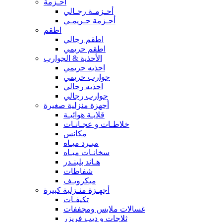
أحـزمة
أحـزمـة رجـالي
أحـزمة حـريمـي
اطقم
اطقم رجالي
اطقم حريمي
الأحذية & الجوارب
احذيه حريمي
جوارب حريمي
احذيه رجالي
جوارب رجالي
أجهزة منزلية صغيرة
قلايـة هوائيـة
خلاطـات و عجـانـات
مكانس
مبـرد ميـاه
سخانـات ميـاه
هـاند بلينـدر
شفاطات
ميكرويـف
أجهـزة منـزلية كبيرة
تكيفـات
غسالات ملابس ومجففات
ثلاجات و ديب فريزر