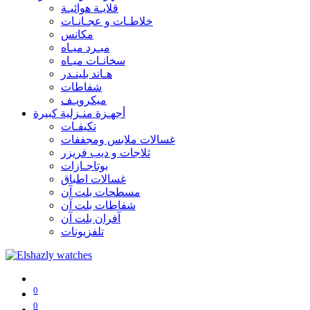
قلايـة هوائيـة
خلاطـات و عجـانـات
مكانس
مبـرد ميـاه
سخانـات ميـاه
هـاند بلينـدر
شفاطات
ميكرويـف
أجهـزة منـزلية كبيرة
تكيفـات
غسالات ملابس ومجففات
ثلاجات و ديب فريزر
بوتاجـازات
غسالات اطباق
مسطحات بلت آن
شفاطات بلت آن
آفران بلت آن
تلفزيونات
0
0