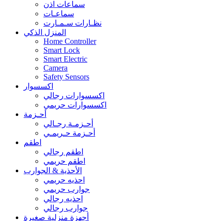
سماعات اذن
سماعـات
نظـارات سـمـارت
المنزل الذكي
Home Controller
Smart Lock
Smart Electric
Camera
Safety Sensors
اكسسوار
اكسسوارات رجالي
اكسسوارات حريمي
أحـزمة
أحـزمـة رجـالي
أحـزمة حـريمـي
اطقم
اطقم رجالي
اطقم حريمي
الأحذية & الجوارب
احذيه حريمي
جوارب حريمي
احذيه رجالي
جوارب رجالي
أجهزة منزلية صغيرة