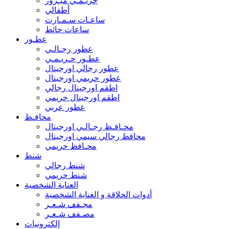
حريـمـي ميـرور
أطفالي
ساعـات سـمـارت
ساعات حائط
عطـور
عطور رجـالـي
عطـور حـريـمـي
عطور رجالي اورجينال
عطور حريمي اورجينال
اطقم اورجينال رجالي
اطقم اورجينال حريمي
عطور عربي
محافـظ
محـافـظ رجـالـي اورجينال
محافظ رجالي سيمي اورجينال
محـافظ حريمي
شنط
شنط رجالي
شنط حريمي
العناية الشخصية
أدوات الحلاقة و العناية الشخصية
مجـفف شـعـر
مصـفف شـعـر
إلكترونيات