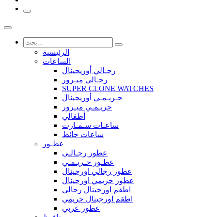
الرئيسية
الساعات
رجـالي أوريجينال
رجـالي ميـرور
SUPER CLONE WATCHES
حـريـمـي أوريجينال
حريـمـي ميـرور
أطفالي
ساعـات سـمـارت
ساعات حائط
عطـور
عطور رجـالـي
عطـور حـريـمـي
عطور رجالي اورجينال
عطور حريمي اورجينال
اطقم اورجينال رجالي
اطقم اورجينال حريمي
عطور عربي