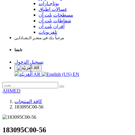
بوتاجـازات
غسالات اطباق
مسطحات بلت آن
شفاطات بلت آن
آفران بلت آن
تلفزيونات
مرحباً بـك في متجـر الـشـاذلـي
تابعنا
تسجيل الدخول
AR
AR
EN
AHMED
كافة المنتجات
183095C00-56
183095C00-56