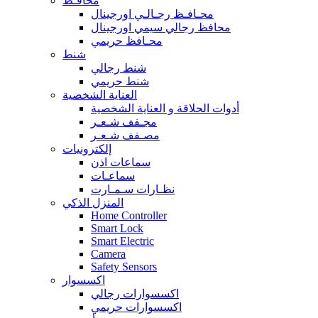
محافـظ
محـافـظ رجـالـي اورجينال
محافظ رجالي سيمي اورجينال
محـافظ حريمي
شنط
شنط رجالي
شنط حريمي
العناية الشخصية
أدوات الحلاقة و العناية الشخصية
مجـفف شـعـر
مصـفف شـعـر
إلكترونيات
سماعات اذن
سماعـات
نظـارات سـمـارت
المنزل الذكي
Home Controller
Smart Lock
Smart Electric
Camera
Safety Sensors
اكسسوار
اكسسوارات رجالي
اكسسوارات حريمي