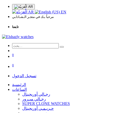
AR
AR
EN
مرحباً بـك في متجـر الـشـاذلـي
تابعنا
0
0
تسجيل الدخول
الرئيسية
الساعات
رجـالي أوريجينال
رجـالي ميـرور
SUPER CLONE WATCHES
حـريـمـي أوريجينال