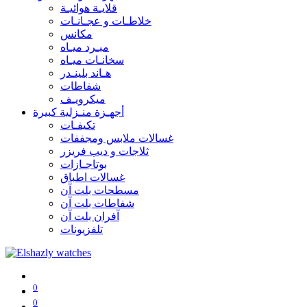
قلايـة هوائيـة
خلاطـات و عجـانـات
مكانس
مبـرد ميـاه
سخانـات ميـاه
هـاند بلينـدر
شفاطات
ميكرويـف
أجهـزة منـزلية كبيرة
تكيفـات
غسالات ملابس ومجففات
ثلاجات و ديب فريزر
بوتاجـازات
غسالات اطباق
مسطحات بلت آن
شفاطات بلت آن
آفران بلت آن
تلفزيونات
0
0