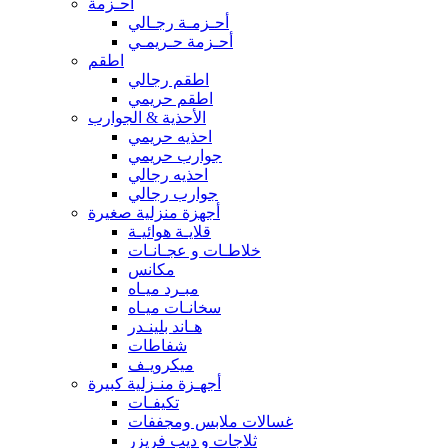
أحـزمة
أحـزمـة رجـالي
أحـزمة حـريمـي
اطقم
اطقم رجالي
اطقم حريمي
الأحذية & الجوارب
احذيه حريمي
جوارب حريمي
احذيه رجالي
جوارب رجالي
أجهزة منزلية صغيرة
قلايـة هوائيـة
خلاطـات و عجـانـات
مكانس
مبـرد ميـاه
سخانـات ميـاه
هـاند بلينـدر
شفاطات
ميكرويـف
أجهـزة منـزلية كبيرة
تكيفـات
غسالات ملابس ومجففات
ثلاجات و ديب فريزر