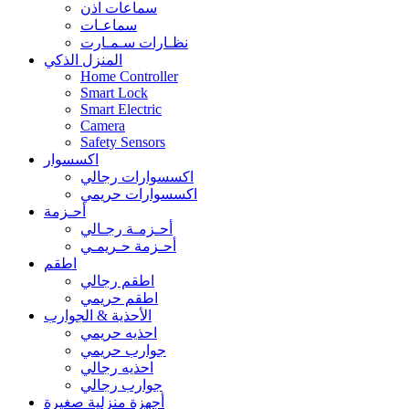
سماعات اذن
سماعـات
نظـارات سـمـارت
المنزل الذكي
Home Controller
Smart Lock
Smart Electric
Camera
Safety Sensors
اكسسوار
اكسسوارات رجالي
اكسسوارات حريمي
أحـزمة
أحـزمـة رجـالي
أحـزمة حـريمـي
اطقم
اطقم رجالي
اطقم حريمي
الأحذية & الجوارب
احذيه حريمي
جوارب حريمي
احذيه رجالي
جوارب رجالي
أجهزة منزلية صغيرة