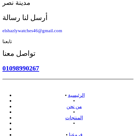
مدينة نصر
أرسل لنا رسالة
elshazlywatches46@gmail.com
تابعنا
تواصل معنا
01098990267
الرئيسية
•
•
من نحن
•
المنتجات
•
سياسة الاسترداد
فروعنا
•