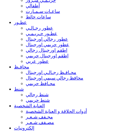
حريـمـي ميـرور
أطفالي
ساعـات سـمـارت
ساعات حائط
عطـور
عطور رجـالـي
عطـور حـريـمـي
عطور رجالي اورجينال
عطور حريمي اورجينال
اطقم اورجينال رجالي
اطقم اورجينال حريمي
عطور عربي
محافـظ
محـافـظ رجـالـي اورجينال
محافظ رجالي سيمي اورجينال
محـافظ حريمي
شنط
شنط رجالي
شنط حريمي
العناية الشخصية
أدوات الحلاقة و العناية الشخصية
مجـفف شـعـر
مصـفف شـعـر
إلكترونيات