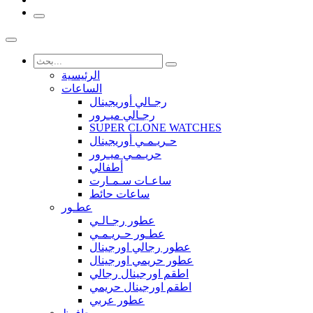
الرئيسية
الساعات
رجـالي أوريجينال
رجـالي ميـرور
SUPER CLONE WATCHES
حـريـمـي أوريجينال
حريـمـي ميـرور
أطفالي
ساعـات سـمـارت
ساعات حائط
عطـور
عطور رجـالـي
عطـور حـريـمـي
عطور رجالي اورجينال
عطور حريمي اورجينال
اطقم اورجينال رجالي
اطقم اورجينال حريمي
عطور عربي