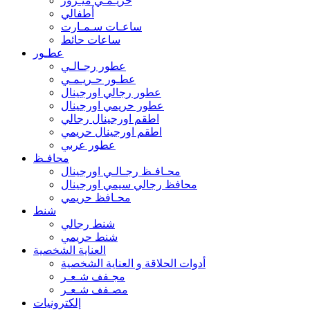
حريـمـي ميـرور
أطفالي
ساعـات سـمـارت
ساعات حائط
عطـور
عطور رجـالـي
عطـور حـريـمـي
عطور رجالي اورجينال
عطور حريمي اورجينال
اطقم اورجينال رجالي
اطقم اورجينال حريمي
عطور عربي
محافـظ
محـافـظ رجـالـي اورجينال
محافظ رجالي سيمي اورجينال
محـافظ حريمي
شنط
شنط رجالي
شنط حريمي
العناية الشخصية
أدوات الحلاقة و العناية الشخصية
مجـفف شـعـر
مصـفف شـعـر
إلكترونيات