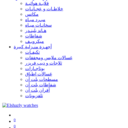
قلايـة هوائيـة
خلاطـات و عجـانـات
مكانس
مبـرد ميـاه
سخانـات ميـاه
هـاند بلينـدر
شفاطات
ميكرويـف
أجهـزة منـزلية كبيرة
تكيفـات
غسالات ملابس ومجففات
ثلاجات و ديب فريزر
بوتاجـازات
غسالات اطباق
مسطحات بلت آن
شفاطات بلت آن
آفران بلت آن
تلفزيونات
0
0