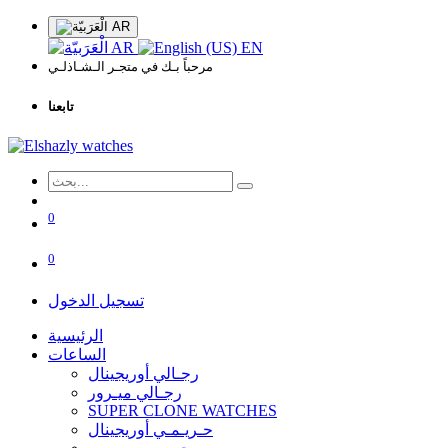
AR
AR
EN
مرحباً بـك في متجـر الـشـاذلـي
تابعنا
0
0
تسجيل الدخول
الرئيسية
الساعات
رجـالي أوريجينال
رجـالي ميـرور
SUPER CLONE WATCHES
حـريـمـي أوريجينال