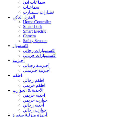
سماعات اذن
سماعـات
نظـارات سـمـارت
المنزل الذكي
Home Controller
Smart Lock
Smart Electric
Camera
Safety Sensors
اكسسوار
اكسسوارات رجالي
اكسسوارات حريمي
أحـزمة
أحـزمـة رجـالي
أحـزمة حـريمـي
اطقم
اطقم رجالي
اطقم حريمي
الأحذية & الجوارب
احذيه حريمي
جوارب حريمي
احذيه رجالي
جوارب رجالي
أجهزة منزلية صغيرة