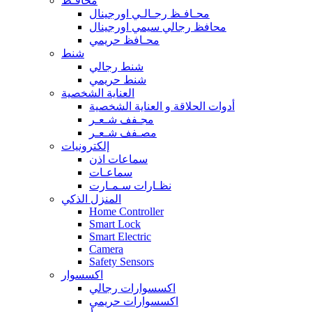
محافـظ
محـافـظ رجـالـي اورجينال
محافظ رجالي سيمي اورجينال
محـافظ حريمي
شنط
شنط رجالي
شنط حريمي
العناية الشخصية
أدوات الحلاقة و العناية الشخصية
مجـفف شـعـر
مصـفف شـعـر
إلكترونيات
سماعات اذن
سماعـات
نظـارات سـمـارت
المنزل الذكي
Home Controller
Smart Lock
Smart Electric
Camera
Safety Sensors
اكسسوار
اكسسوارات رجالي
اكسسوارات حريمي