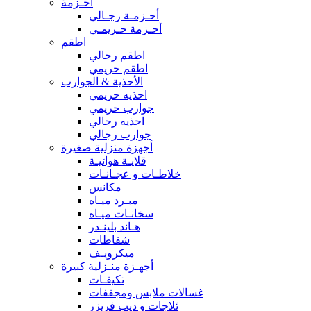
أحـزمة
أحـزمـة رجـالي
أحـزمة حـريمـي
اطقم
اطقم رجالي
اطقم حريمي
الأحذية & الجوارب
احذيه حريمي
جوارب حريمي
احذيه رجالي
جوارب رجالي
أجهزة منزلية صغيرة
قلايـة هوائيـة
خلاطـات و عجـانـات
مكانس
مبـرد ميـاه
سخانـات ميـاه
هـاند بلينـدر
شفاطات
ميكرويـف
أجهـزة منـزلية كبيرة
تكيفـات
غسالات ملابس ومجففات
ثلاجات و ديب فريزر