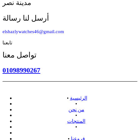
مدينة نصر
أرسل لنا رسالة
elshazlywatches46@gmail.com
تابعنا
تواصل معنا
01098990267
الرئيسية
•
•
من نحن
•
المنتجات
•
سياسة الاسترداد
فروعنا
•