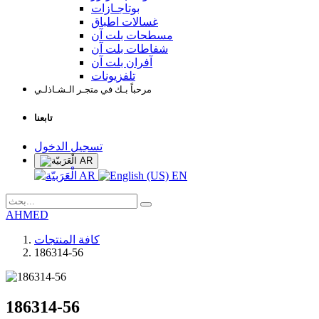
بوتاجـازات
غسالات اطباق
مسطحات بلت آن
شفاطات بلت آن
آفران بلت آن
تلفزيونات
مرحباً بـك في متجـر الـشـاذلـي
تابعنا
تسجيل الدخول
AR
AR
EN
AHMED
كافة المنتجات
186314-56
186314-56