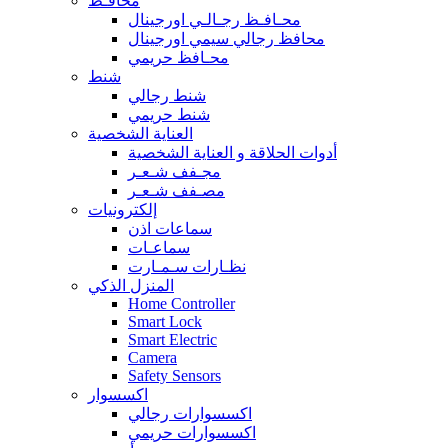
محافـظ
محـافـظ رجـالـي اورجينال
محافظ رجالي سيمي اورجينال
محـافظ حريمي
شنط
شنط رجالي
شنط حريمي
العناية الشخصية
أدوات الحلاقة و العناية الشخصية
مجـفف شـعـر
مصـفف شـعـر
إلكترونيات
سماعات اذن
سماعـات
نظـارات سـمـارت
المنزل الذكي
Home Controller
Smart Lock
Smart Electric
Camera
Safety Sensors
اكسسوار
اكسسوارات رجالي
اكسسوارات حريمي