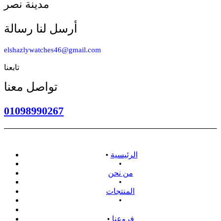
مدينة نصر
أرسل لنا رسالة
elshazlywatches46@gmail.com
تابعنا
تواصل معنا
01098990267
الرئيسية
•
•
من نحن
•
المنتجات
•
سياسة الاسترداد
فروعنا
•