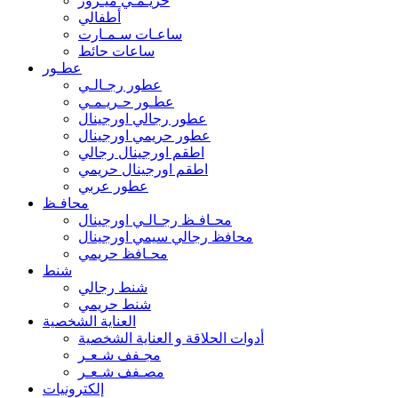
حريـمـي ميـرور
أطفالي
ساعـات سـمـارت
ساعات حائط
عطـور
عطور رجـالـي
عطـور حـريـمـي
عطور رجالي اورجينال
عطور حريمي اورجينال
اطقم اورجينال رجالي
اطقم اورجينال حريمي
عطور عربي
محافـظ
محـافـظ رجـالـي اورجينال
محافظ رجالي سيمي اورجينال
محـافظ حريمي
شنط
شنط رجالي
شنط حريمي
العناية الشخصية
أدوات الحلاقة و العناية الشخصية
مجـفف شـعـر
مصـفف شـعـر
إلكترونيات