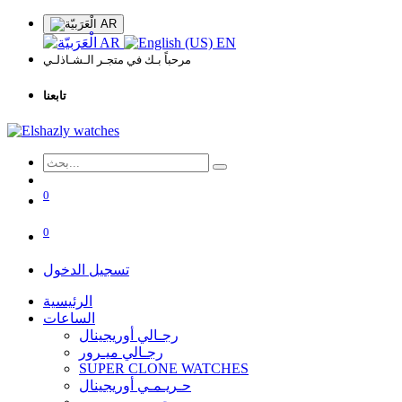
AR
AR
EN
مرحباً بـك في متجـر الـشـاذلـي
تابعنا
0
0
تسجيل الدخول
الرئيسية
الساعات
رجـالي أوريجينال
رجـالي ميـرور
SUPER CLONE WATCHES
حـريـمـي أوريجينال