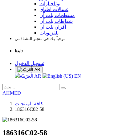
بوتاجـازات
غسالات اطباق
مسطحات بلت آن
شفاطات بلت آن
آفران بلت آن
تلفزيونات
مرحباً بـك في متجـر الـشـاذلـي
تابعنا
تسجيل الدخول
AR
AR
EN
AHMED
كافة المنتجات
186316C02-58
186316C02-58