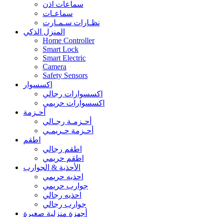
سماعات اذن
سماعـات
نظـارات سـمـارت
المنزل الذكي
Home Controller
Smart Lock
Smart Electric
Camera
Safety Sensors
اكسسوار
اكسسوارات رجالي
اكسسوارات حريمي
أحـزمة
أحـزمـة رجـالي
أحـزمة حـريمـي
اطقم
اطقم رجالي
اطقم حريمي
الأحذية & الجوارب
احذيه حريمي
جوارب حريمي
احذيه رجالي
جوارب رجالي
أجهزة منزلية صغيرة