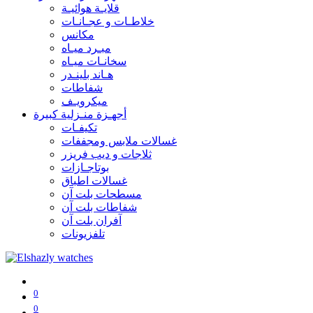
قلايـة هوائيـة
خلاطـات و عجـانـات
مكانس
مبـرد ميـاه
سخانـات ميـاه
هـاند بلينـدر
شفاطات
ميكرويـف
أجهـزة منـزلية كبيرة
تكيفـات
غسالات ملابس ومجففات
ثلاجات و ديب فريزر
بوتاجـازات
غسالات اطباق
مسطحات بلت آن
شفاطات بلت آن
آفران بلت آن
تلفزيونات
0
0