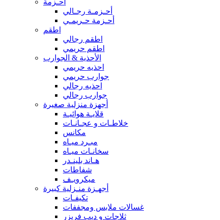
أحـزمة
أحـزمـة رجـالي
أحـزمة حـريمـي
اطقم
اطقم رجالي
اطقم حريمي
الأحذية & الجوارب
احذيه حريمي
جوارب حريمي
احذيه رجالي
جوارب رجالي
أجهزة منزلية صغيرة
قلايـة هوائيـة
خلاطـات و عجـانـات
مكانس
مبـرد ميـاه
سخانـات ميـاه
هـاند بلينـدر
شفاطات
ميكرويـف
أجهـزة منـزلية كبيرة
تكيفـات
غسالات ملابس ومجففات
ثلاجات و ديب فريزر