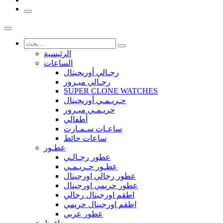
الرئيسية
الساعات
رجـالي أوريجينال
رجـالي ميـرور
SUPER CLONE WATCHES
حـريـمـي أوريجينال
حريـمـي ميـرور
أطفالي
ساعـات سـمـارت
ساعات حائط
عطـور
عطور رجـالـي
عطـور حـريـمـي
عطور رجالي اورجينال
عطور حريمي اورجينال
اطقم اورجينال رجالي
اطقم اورجينال حريمي
عطور عربي