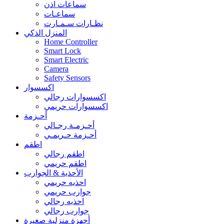
سماعات اذن
سماعـات
نظـارات سـمـارت
المنزل الذكي
Home Controller
Smart Lock
Smart Electric
Camera
Safety Sensors
اكسسوار
اكسسوارات رجالي
اكسسوارات حريمي
أحـزمة
أحـزمـة رجـالي
أحـزمة حـريمـي
اطقم
اطقم رجالي
اطقم حريمي
الأحذية & الجوارب
احذيه حريمي
جوارب حريمي
احذيه رجالي
جوارب رجالي
أجهزة منزلية صغيرة