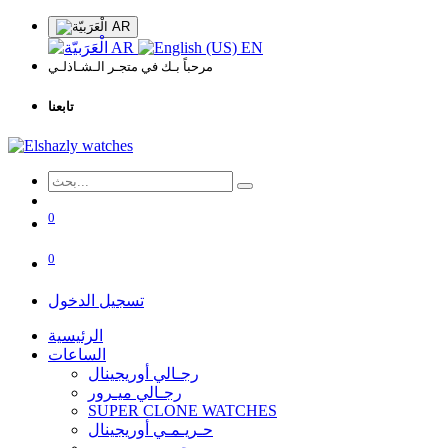
AR
AR
EN
مرحباً بـك في متجـر الـشـاذلـي
تابعنا
0
0
تسجيل الدخول
الرئيسية
الساعات
رجـالي أوريجينال
رجـالي ميـرور
SUPER CLONE WATCHES
حـريـمـي أوريجينال