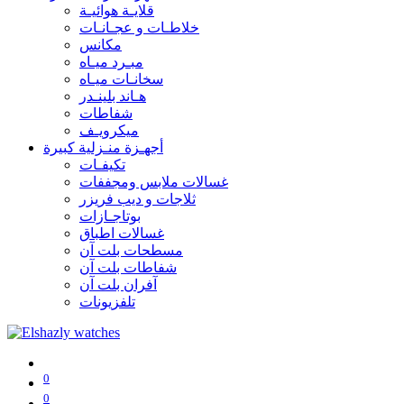
قلايـة هوائيـة
خلاطـات و عجـانـات
مكانس
مبـرد ميـاه
سخانـات ميـاه
هـاند بلينـدر
شفاطات
ميكرويـف
أجهـزة منـزلية كبيرة
تكيفـات
غسالات ملابس ومجففات
ثلاجات و ديب فريزر
بوتاجـازات
غسالات اطباق
مسطحات بلت آن
شفاطات بلت آن
آفران بلت آن
تلفزيونات
0
0