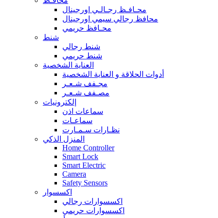
محافـظ
محـافـظ رجـالـي اورجينال
محافظ رجالي سيمي اورجينال
محـافظ حريمي
شنط
شنط رجالي
شنط حريمي
العناية الشخصية
أدوات الحلاقة و العناية الشخصية
مجـفف شـعـر
مصـفف شـعـر
إلكترونيات
سماعات اذن
سماعـات
نظـارات سـمـارت
المنزل الذكي
Home Controller
Smart Lock
Smart Electric
Camera
Safety Sensors
اكسسوار
اكسسوارات رجالي
اكسسوارات حريمي