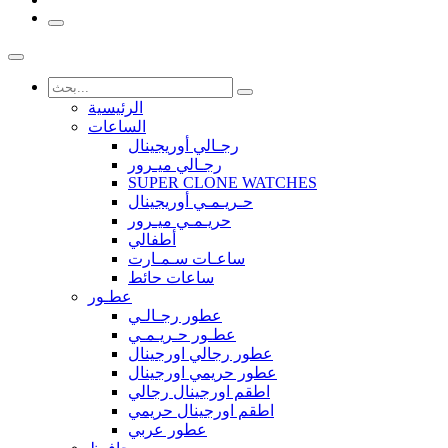
الرئيسية
الساعات
رجـالي أوريجينال
رجـالي ميـرور
SUPER CLONE WATCHES
حـريـمـي أوريجينال
حريـمـي ميـرور
أطفالي
ساعـات سـمـارت
ساعات حائط
عطـور
عطور رجـالـي
عطـور حـريـمـي
عطور رجالي اورجينال
عطور حريمي اورجينال
اطقم اورجينال رجالي
اطقم اورجينال حريمي
عطور عربي