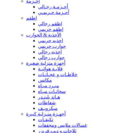
أحـزمة
أحـزمـة رجـالي
أحـزمة حـريمـي
اطقم
اطقم رجالي
اطقم حريمي
الأحذية & الجوارب
احذيه حريمي
جوارب حريمي
احذيه رجالي
جوارب رجالي
أجهزة منزلية صغيرة
قلايـة هوائيـة
خلاطـات و عجـانـات
مكانس
مبـرد ميـاه
سخانـات ميـاه
هـاند بلينـدر
شفاطات
ميكرويـف
أجهـزة منـزلية كبيرة
تكيفـات
غسالات ملابس ومجففات
ثلاجات و ديب فريزر