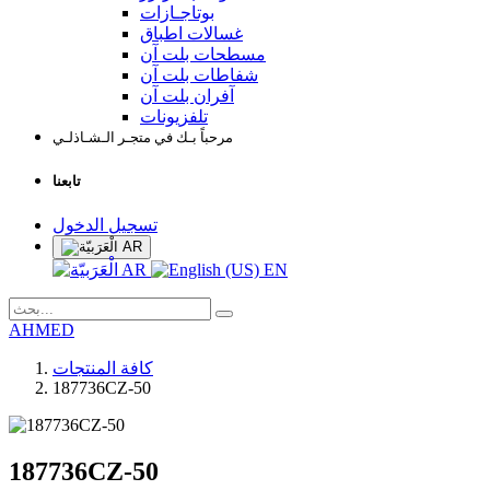
بوتاجـازات
غسالات اطباق
مسطحات بلت آن
شفاطات بلت آن
آفران بلت آن
تلفزيونات
مرحباً بـك في متجـر الـشـاذلـي
تابعنا
تسجيل الدخول
AR
AR
EN
AHMED
كافة المنتجات
187736CZ-50
187736CZ-50