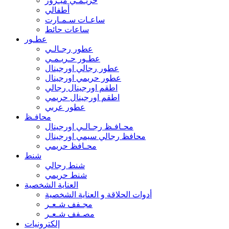
حريـمـي ميـرور
أطفالي
ساعـات سـمـارت
ساعات حائط
عطـور
عطور رجـالـي
عطـور حـريـمـي
عطور رجالي اورجينال
عطور حريمي اورجينال
اطقم اورجينال رجالي
اطقم اورجينال حريمي
عطور عربي
محافـظ
محـافـظ رجـالـي اورجينال
محافظ رجالي سيمي اورجينال
محـافظ حريمي
شنط
شنط رجالي
شنط حريمي
العناية الشخصية
أدوات الحلاقة و العناية الشخصية
مجـفف شـعـر
مصـفف شـعـر
إلكترونيات