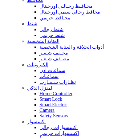
محافـظ
محـافـظ رجـالـي اورجينال
محافظ رجالي سيمي اورجينال
محـافظ حريمي
شنط
شنط رجالي
شنط حريمي
العناية الشخصية
أدوات الحلاقة و العناية الشخصية
مجـفف شـعـر
مصـفف شـعـر
إلكترونيات
سماعات اذن
سماعـات
نظـارات سـمـارت
المنزل الذكي
Home Controller
Smart Lock
Smart Electric
Camera
Safety Sensors
اكسسوار
اكسسوارات رجالي
اكسسوارات حريمي