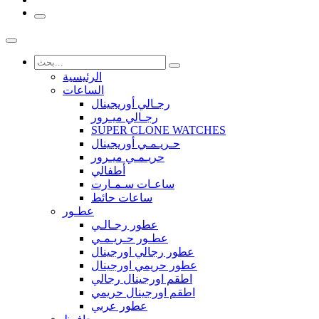
الرئيسية
الساعات
رجـالي أوريجينال
رجـالي ميـرور
SUPER CLONE WATCHES
حـريـمـي أوريجينال
حريـمـي ميـرور
أطفالي
ساعـات سـمـارت
ساعات حائط
عطـور
عطور رجـالـي
عطـور حـريـمـي
عطور رجالي اورجينال
عطور حريمي اورجينال
اطقم اورجينال رجالي
اطقم اورجينال حريمي
عطور عربي