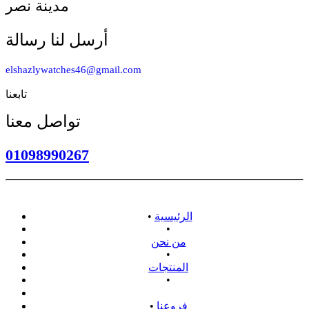
مدينة نصر
أرسل لنا رسالة
elshazlywatches46@gmail.com
تابعنا
تواصل معنا
01098990267
الرئيسية
•
•
من نحن
•
المنتجات
•
سياسة الاسترداد
فروعنا
•