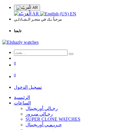
AR
AR
EN
مرحباً بـك في متجـر الـشـاذلـي
تابعنا
0
0
تسجيل الدخول
الرئيسية
الساعات
رجـالي أوريجينال
رجـالي ميـرور
SUPER CLONE WATCHES
حـريـمـي أوريجينال