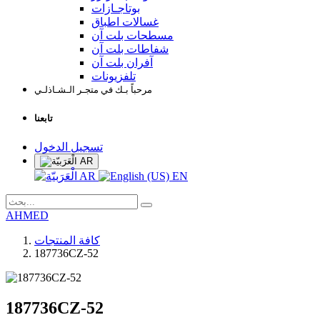
بوتاجـازات
غسالات اطباق
مسطحات بلت آن
شفاطات بلت آن
آفران بلت آن
تلفزيونات
مرحباً بـك في متجـر الـشـاذلـي
تابعنا
تسجيل الدخول
AR
AR
EN
AHMED
كافة المنتجات
187736CZ-52
187736CZ-52