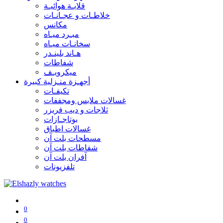
قلايـة هوائيـة
خلاطـات و عجـانـات
مكانس
مبـرد ميـاه
سخانـات ميـاه
هـاند بلينـدر
شفاطات
ميكرويـف
أجهـزة منـزلية كبيرة
تكيفـات
غسالات ملابس ومجففات
ثلاجات و ديب فريزر
بوتاجـازات
غسالات اطباق
مسطحات بلت آن
شفاطات بلت آن
آفران بلت آن
تلفزيونات
0
0