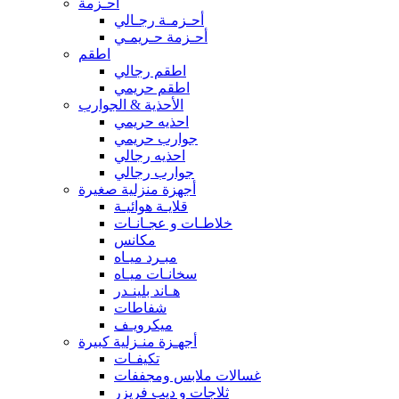
أحـزمة
أحـزمـة رجـالي
أحـزمة حـريمـي
اطقم
اطقم رجالي
اطقم حريمي
الأحذية & الجوارب
احذيه حريمي
جوارب حريمي
احذيه رجالي
جوارب رجالي
أجهزة منزلية صغيرة
قلايـة هوائيـة
خلاطـات و عجـانـات
مكانس
مبـرد ميـاه
سخانـات ميـاه
هـاند بلينـدر
شفاطات
ميكرويـف
أجهـزة منـزلية كبيرة
تكيفـات
غسالات ملابس ومجففات
ثلاجات و ديب فريزر