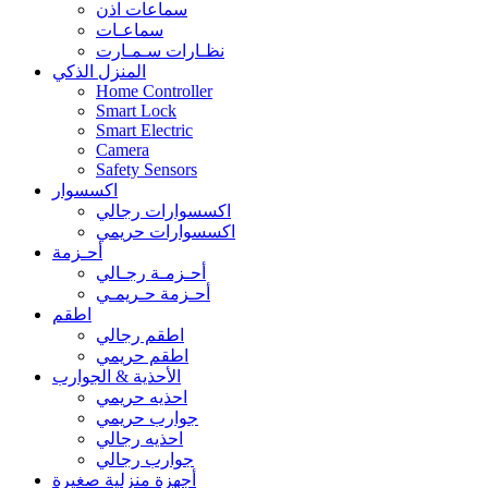
سماعات اذن
سماعـات
نظـارات سـمـارت
المنزل الذكي
Home Controller
Smart Lock
Smart Electric
Camera
Safety Sensors
اكسسوار
اكسسوارات رجالي
اكسسوارات حريمي
أحـزمة
أحـزمـة رجـالي
أحـزمة حـريمـي
اطقم
اطقم رجالي
اطقم حريمي
الأحذية & الجوارب
احذيه حريمي
جوارب حريمي
احذيه رجالي
جوارب رجالي
أجهزة منزلية صغيرة