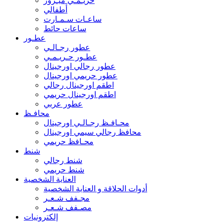
حريـمـي ميـرور
أطفالي
ساعـات سـمـارت
ساعات حائط
عطـور
عطور رجـالـي
عطـور حـريـمـي
عطور رجالي اورجينال
عطور حريمي اورجينال
اطقم اورجينال رجالي
اطقم اورجينال حريمي
عطور عربي
محافـظ
محـافـظ رجـالـي اورجينال
محافظ رجالي سيمي اورجينال
محـافظ حريمي
شنط
شنط رجالي
شنط حريمي
العناية الشخصية
أدوات الحلاقة و العناية الشخصية
مجـفف شـعـر
مصـفف شـعـر
إلكترونيات