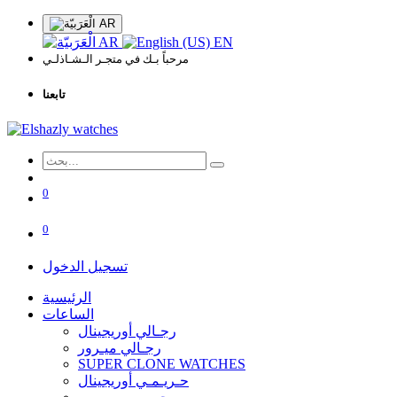
AR
AR
EN
مرحباً بـك في متجـر الـشـاذلـي
تابعنا
0
0
تسجيل الدخول
الرئيسية
الساعات
رجـالي أوريجينال
رجـالي ميـرور
SUPER CLONE WATCHES
حـريـمـي أوريجينال