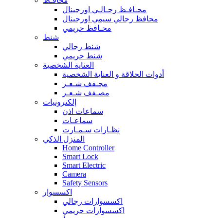
محافـظ
محـافـظ رجـالـي اورجينال
محافظ رجالي سيمي اورجينال
محـافظ حريمي
شنط
شنط رجالي
شنط حريمي
العناية الشخصية
أدوات الحلاقة و العناية الشخصية
مجـفف شـعـر
مصـفف شـعـر
إلكترونيات
سماعات اذن
سماعـات
نظـارات سـمـارت
المنزل الذكي
Home Controller
Smart Lock
Smart Electric
Camera
Safety Sensors
اكسسوار
اكسسوارات رجالي
اكسسوارات حريمي