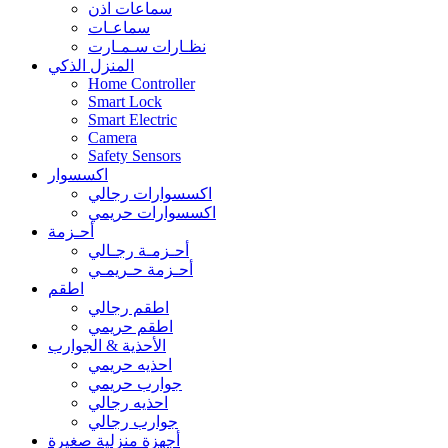
سماعات اذن
سماعـات
نظـارات سـمـارت
المنزل الذكي
Home Controller
Smart Lock
Smart Electric
Camera
Safety Sensors
اكسسوار
اكسسوارات رجالي
اكسسوارات حريمي
أحـزمة
أحـزمـة رجـالي
أحـزمة حـريمـي
اطقم
اطقم رجالي
اطقم حريمي
الأحذية & الجوارب
احذيه حريمي
جوارب حريمي
احذيه رجالي
جوارب رجالي
أجهزة منزلية صغيرة