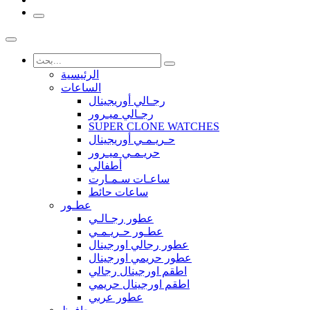
الرئيسية
الساعات
رجـالي أوريجينال
رجـالي ميـرور
SUPER CLONE WATCHES
حـريـمـي أوريجينال
حريـمـي ميـرور
أطفالي
ساعـات سـمـارت
ساعات حائط
عطـور
عطور رجـالـي
عطـور حـريـمـي
عطور رجالي اورجينال
عطور حريمي اورجينال
اطقم اورجينال رجالي
اطقم اورجينال حريمي
عطور عربي