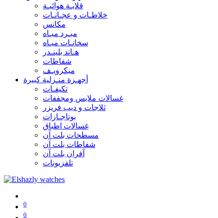
قلايـة هوائيـة
خلاطـات و عجـانـات
مكانس
مبـرد ميـاه
سخانـات ميـاه
هـاند بلينـدر
شفاطات
ميكرويـف
أجهـزة منـزلية كبيرة
تكيفـات
غسالات ملابس ومجففات
ثلاجات و ديب فريزر
بوتاجـازات
غسالات اطباق
مسطحات بلت آن
شفاطات بلت آن
آفران بلت آن
تلفزيونات
0
0