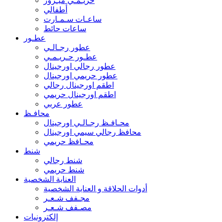
حريـمـي ميـرور
أطفالي
ساعـات سـمـارت
ساعات حائط
عطـور
عطور رجـالـي
عطـور حـريـمـي
عطور رجالي اورجينال
عطور حريمي اورجينال
اطقم اورجينال رجالي
اطقم اورجينال حريمي
عطور عربي
محافـظ
محـافـظ رجـالـي اورجينال
محافظ رجالي سيمي اورجينال
محـافظ حريمي
شنط
شنط رجالي
شنط حريمي
العناية الشخصية
أدوات الحلاقة و العناية الشخصية
مجـفف شـعـر
مصـفف شـعـر
إلكترونيات