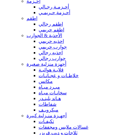
أحـزمة
أحـزمـة رجـالي
أحـزمة حـريمـي
اطقم
اطقم رجالي
اطقم حريمي
الأحذية & الجوارب
احذيه حريمي
جوارب حريمي
احذيه رجالي
جوارب رجالي
أجهزة منزلية صغيرة
قلايـة هوائيـة
خلاطـات و عجـانـات
مكانس
مبـرد ميـاه
سخانـات ميـاه
هـاند بلينـدر
شفاطات
ميكرويـف
أجهـزة منـزلية كبيرة
تكيفـات
غسالات ملابس ومجففات
ثلاجات و ديب فريزر