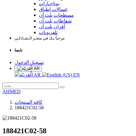
بوتاجـازات
غسالات اطباق
مسطحات بلت آن
شفاطات بلت آن
آفران بلت آن
تلفزيونات
مرحباً بـك في متجـر الـشـاذلـي
تابعنا
تسجيل الدخول
AR
AR
EN
AHMED
كافة المنتجات
188421C02-58
188421C02-58