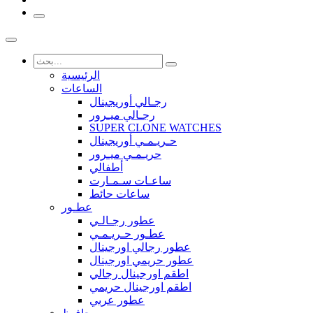
الرئيسية
الساعات
رجـالي أوريجينال
رجـالي ميـرور
SUPER CLONE WATCHES
حـريـمـي أوريجينال
حريـمـي ميـرور
أطفالي
ساعـات سـمـارت
ساعات حائط
عطـور
عطور رجـالـي
عطـور حـريـمـي
عطور رجالي اورجينال
عطور حريمي اورجينال
اطقم اورجينال رجالي
اطقم اورجينال حريمي
عطور عربي