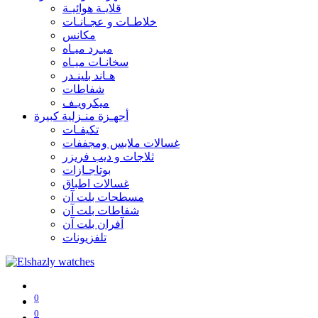
قلايـة هوائيـة
خلاطـات و عجـانـات
مكانس
مبـرد ميـاه
سخانـات ميـاه
هـاند بلينـدر
شفاطات
ميكرويـف
أجهـزة منـزلية كبيرة
تكيفـات
غسالات ملابس ومجففات
ثلاجات و ديب فريزر
بوتاجـازات
غسالات اطباق
مسطحات بلت آن
شفاطات بلت آن
آفران بلت آن
تلفزيونات
0
0