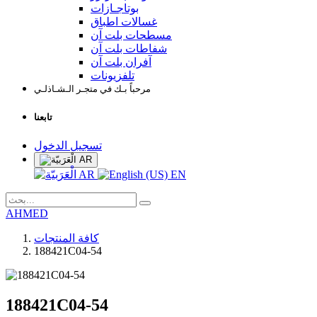
بوتاجـازات
غسالات اطباق
مسطحات بلت آن
شفاطات بلت آن
آفران بلت آن
تلفزيونات
مرحباً بـك في متجـر الـشـاذلـي
تابعنا
تسجيل الدخول
AR
AR
EN
AHMED
كافة المنتجات
188421C04-54
188421C04-54