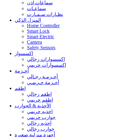
سماعات اذن
سماعـات
نظـارات سـمـارت
المنزل الذكي
Home Controller
Smart Lock
Smart Electric
Camera
Safety Sensors
اكسسوار
اكسسوارات رجالي
اكسسوارات حريمي
أحـزمة
أحـزمـة رجـالي
أحـزمة حـريمـي
اطقم
اطقم رجالي
اطقم حريمي
الأحذية & الجوارب
احذيه حريمي
جوارب حريمي
احذيه رجالي
جوارب رجالي
أجهزة منزلية صغيرة