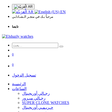
AR
AR
EN
مرحباً بـك في متجـر الـشـاذلـي
تابعنا
0
0
تسجيل الدخول
الرئيسية
الساعات
رجـالي أوريجينال
رجـالي ميـرور
SUPER CLONE WATCHES
حـريـمـي أوريجينال