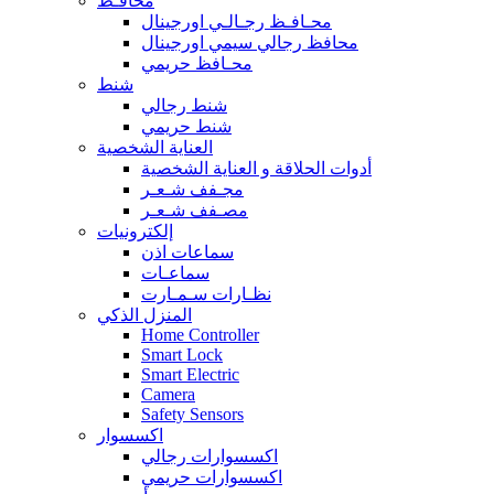
محافـظ
محـافـظ رجـالـي اورجينال
محافظ رجالي سيمي اورجينال
محـافظ حريمي
شنط
شنط رجالي
شنط حريمي
العناية الشخصية
أدوات الحلاقة و العناية الشخصية
مجـفف شـعـر
مصـفف شـعـر
إلكترونيات
سماعات اذن
سماعـات
نظـارات سـمـارت
المنزل الذكي
Home Controller
Smart Lock
Smart Electric
Camera
Safety Sensors
اكسسوار
اكسسوارات رجالي
اكسسوارات حريمي