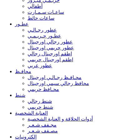
حريـمـي ميـرور
أطفالي
ساعـات سـمـارت
ساعات حائط
عطـور
عطور رجـالـي
عطـور حـريـمـي
عطور رجالي اورجينال
عطور حريمي اورجينال
اطقم اورجينال رجالي
اطقم اورجينال حريمي
عطور عربي
محافـظ
محـافـظ رجـالـي اورجينال
محافظ رجالي سيمي اورجينال
محـافظ حريمي
شنط
شنط رجالي
شنط حريمي
العناية الشخصية
أدوات الحلاقة و العناية الشخصية
مجـفف شـعـر
مصـفف شـعـر
إلكترونيات