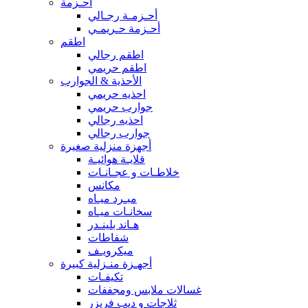
أحـزمة
أحـزمـة رجـالي
أحـزمة حـريمـي
اطقم
اطقم رجالي
اطقم حريمي
الأحذية & الجوارب
احذيه حريمي
جوارب حريمي
احذيه رجالي
جوارب رجالي
أجهزة منزلية صغيرة
قلايـة هوائيـة
خلاطـات و عجـانـات
مكانس
مبـرد ميـاه
سخانـات ميـاه
هـاند بلينـدر
شفاطات
ميكرويـف
أجهـزة منـزلية كبيرة
تكيفـات
غسالات ملابس ومجففات
ثلاجات و ديب فريزر