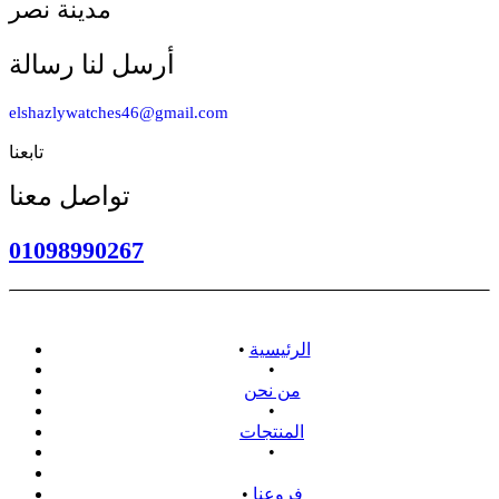
مدينة نصر
أرسل لنا رسالة
elshazlywatches46@gmail.com
تابعنا
تواصل معنا
01098990267
الرئيسية
•
•
من نحن
•
المنتجات
•
سياسة الاسترداد
فروعنا
•