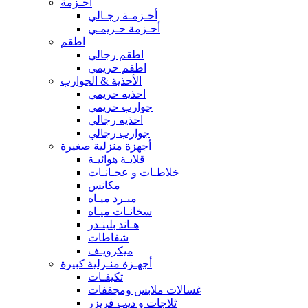
أحـزمة
أحـزمـة رجـالي
أحـزمة حـريمـي
اطقم
اطقم رجالي
اطقم حريمي
الأحذية & الجوارب
احذيه حريمي
جوارب حريمي
احذيه رجالي
جوارب رجالي
أجهزة منزلية صغيرة
قلايـة هوائيـة
خلاطـات و عجـانـات
مكانس
مبـرد ميـاه
سخانـات ميـاه
هـاند بلينـدر
شفاطات
ميكرويـف
أجهـزة منـزلية كبيرة
تكيفـات
غسالات ملابس ومجففات
ثلاجات و ديب فريزر