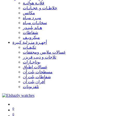
قلايـة هوائيـة
خلاطـات و عجـانـات
مكانس
مبـرد ميـاه
سخانـات ميـاه
هـاند بلينـدر
شفاطات
ميكرويـف
أجهـزة منـزلية كبيرة
تكيفـات
غسالات ملابس ومجففات
ثلاجات و ديب فريزر
بوتاجـازات
غسالات اطباق
مسطحات بلت آن
شفاطات بلت آن
آفران بلت آن
تلفزيونات
0
0