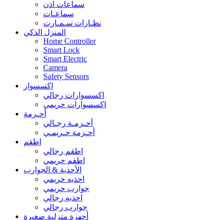
سماعات اذن
سماعـات
نظـارات سـمـارت
المنزل الذكي
Home Controller
Smart Lock
Smart Electric
Camera
Safety Sensors
اكسسوار
اكسسوارات رجالي
اكسسوارات حريمي
أحـزمة
أحـزمـة رجـالي
أحـزمة حـريمـي
اطقم
اطقم رجالي
اطقم حريمي
الأحذية & الجوارب
احذيه حريمي
جوارب حريمي
احذيه رجالي
جوارب رجالي
أجهزة منزلية صغيرة