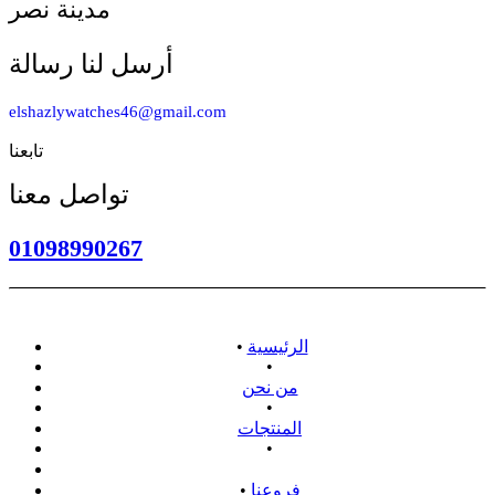
مدينة نصر
أرسل لنا رسالة
elshazlywatches46@gmail.com
تابعنا
تواصل معنا
01098990267
الرئيسية
•
•
من نحن
•
المنتجات
•
سياسة الاسترداد
فروعنا
•