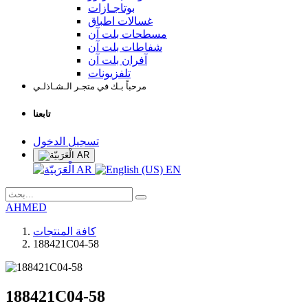
بوتاجـازات
غسالات اطباق
مسطحات بلت آن
شفاطات بلت آن
آفران بلت آن
تلفزيونات
مرحباً بـك في متجـر الـشـاذلـي
تابعنا
تسجيل الدخول
AR
AR
EN
AHMED
كافة المنتجات
188421C04-58
188421C04-58