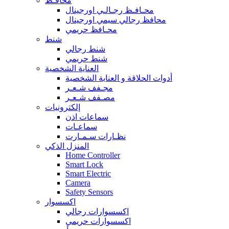
محافـظ
محـافـظ رجـالـي اورجينال
محافظ رجالي سيمي اورجينال
محـافظ حريمي
شنط
شنط رجالي
شنط حريمي
العناية الشخصية
أدوات الحلاقة و العناية الشخصية
مجـفف شـعـر
مصـفف شـعـر
إلكترونيات
سماعات اذن
سماعـات
نظـارات سـمـارت
المنزل الذكي
Home Controller
Smart Lock
Smart Electric
Camera
Safety Sensors
اكسسوار
اكسسوارات رجالي
اكسسوارات حريمي