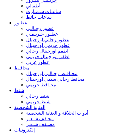
حريـمـي ميـرور
أطفالي
ساعـات سـمـارت
ساعات حائط
عطـور
عطور رجـالـي
عطـور حـريـمـي
عطور رجالي اورجينال
عطور حريمي اورجينال
اطقم اورجينال رجالي
اطقم اورجينال حريمي
عطور عربي
محافـظ
محـافـظ رجـالـي اورجينال
محافظ رجالي سيمي اورجينال
محـافظ حريمي
شنط
شنط رجالي
شنط حريمي
العناية الشخصية
أدوات الحلاقة و العناية الشخصية
مجـفف شـعـر
مصـفف شـعـر
إلكترونيات