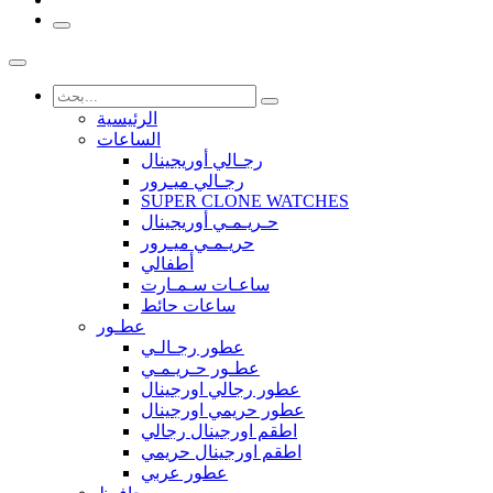
الرئيسية
الساعات
رجـالي أوريجينال
رجـالي ميـرور
SUPER CLONE WATCHES
حـريـمـي أوريجينال
حريـمـي ميـرور
أطفالي
ساعـات سـمـارت
ساعات حائط
عطـور
عطور رجـالـي
عطـور حـريـمـي
عطور رجالي اورجينال
عطور حريمي اورجينال
اطقم اورجينال رجالي
اطقم اورجينال حريمي
عطور عربي