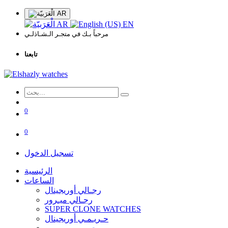
AR
AR
EN
مرحباً بـك في متجـر الـشـاذلـي
تابعنا
0
0
تسجيل الدخول
الرئيسية
الساعات
رجـالي أوريجينال
رجـالي ميـرور
SUPER CLONE WATCHES
حـريـمـي أوريجينال