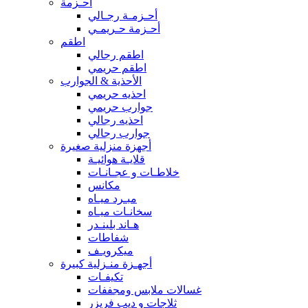
أحـزمة
أحـزمـة رجـالي
أحـزمة حـريمـي
اطقم
اطقم رجالي
اطقم حريمي
الأحذية & الجوارب
احذيه حريمي
جوارب حريمي
احذيه رجالي
جوارب رجالي
أجهزة منزلية صغيرة
قلايـة هوائيـة
خلاطـات و عجـانـات
مكانس
مبـرد ميـاه
سخانـات ميـاه
هـاند بلينـدر
شفاطات
ميكرويـف
أجهـزة منـزلية كبيرة
تكيفـات
غسالات ملابس ومجففات
ثلاجات و ديب فريزر