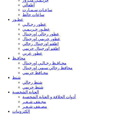
حريـمـي ميـرور
أطفالي
ساعـات سـمـارت
ساعات حائط
عطـور
عطور رجـالـي
عطـور حـريـمـي
عطور رجالي اورجينال
عطور حريمي اورجينال
اطقم اورجينال رجالي
اطقم اورجينال حريمي
عطور عربي
محافـظ
محـافـظ رجـالـي اورجينال
محافظ رجالي سيمي اورجينال
محـافظ حريمي
شنط
شنط رجالي
شنط حريمي
العناية الشخصية
أدوات الحلاقة و العناية الشخصية
مجـفف شـعـر
مصـفف شـعـر
إلكترونيات