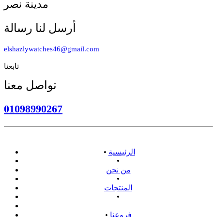
مدينة نصر
أرسل لنا رسالة
elshazlywatches46@gmail.com
تابعنا
تواصل معنا
01098990267
الرئيسية
•
•
من نحن
•
المنتجات
•
سياسة الاسترداد
فروعنا
•