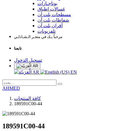
بوتاجـازات
غسالات اطباق
مسطحات بلت آن
شفاطات بلت آن
آفران بلت آن
تلفزيونات
مرحباً بـك في متجـر الـشـاذلـي
تابعنا
تسجيل الدخول
AR
AR
EN
AHMED
كافة المنتجات
189591C00-44
189591C00-44