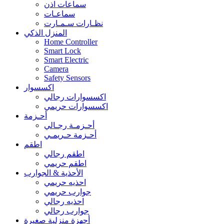
سماعات اذن
سماعـات
نظـارات سـمـارت
المنزل الذكي
Home Controller
Smart Lock
Smart Electric
Camera
Safety Sensors
اكسسوار
اكسسوارات رجالي
اكسسوارات حريمي
أحـزمة
أحـزمـة رجـالي
أحـزمة حـريمـي
اطقم
اطقم رجالي
اطقم حريمي
الأحذية & الجوارب
احذيه حريمي
جوارب حريمي
احذيه رجالي
جوارب رجالي
أجهزة منزلية صغيرة