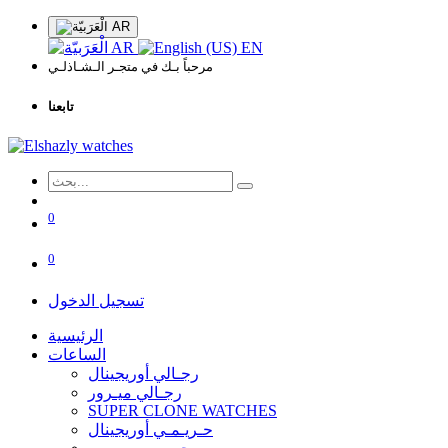
AR
AR
EN
مرحباً بـك في متجـر الـشـاذلـي
تابعنا
0
0
تسجيل الدخول
الرئيسية
الساعات
رجـالي أوريجينال
رجـالي ميـرور
SUPER CLONE WATCHES
حـريـمـي أوريجينال