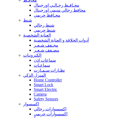
محافـظ
محـافـظ رجـالـي اورجينال
محافظ رجالي سيمي اورجينال
محـافظ حريمي
شنط
شنط رجالي
شنط حريمي
العناية الشخصية
أدوات الحلاقة و العناية الشخصية
مجـفف شـعـر
مصـفف شـعـر
إلكترونيات
سماعات اذن
سماعـات
نظـارات سـمـارت
المنزل الذكي
Home Controller
Smart Lock
Smart Electric
Camera
Safety Sensors
اكسسوار
اكسسوارات رجالي
اكسسوارات حريمي