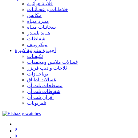
قلايـة هوائيـة
خلاطـات و عجـانـات
مكانس
مبـرد ميـاه
سخانـات ميـاه
هـاند بلينـدر
شفاطات
ميكرويـف
أجهـزة منـزلية كبيرة
تكيفـات
غسالات ملابس ومجففات
ثلاجات و ديب فريزر
بوتاجـازات
غسالات اطباق
مسطحات بلت آن
شفاطات بلت آن
آفران بلت آن
تلفزيونات
0
0