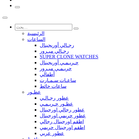
الرئيسية
الساعات
رجـالي أوريجينال
رجـالي ميـرور
SUPER CLONE WATCHES
حـريـمـي أوريجينال
حريـمـي ميـرور
أطفالي
ساعـات سـمـارت
ساعات حائط
عطـور
عطور رجـالـي
عطـور حـريـمـي
عطور رجالي اورجينال
عطور حريمي اورجينال
اطقم اورجينال رجالي
اطقم اورجينال حريمي
عطور عربي